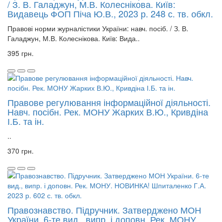
/ З. В. Галаджун, М.В. Колеснікова. Київ:
Видавець ФОП Піча Ю.В., 2023 р. 248 с. тв. обкл.
Правові норми журналістики України: навч. посіб. / З. В.
Галаджун, М.В. Колеснікова. Київ: Вида..
395 грн.
Правове регулювання інформаційної діяльності.
Навч. посібн. Рек. МОНУ Жарких В.Ю., Кривдіна
І.Б. та ін.
..
370 грн.
Правознавство. Підручник. Затверджено МОН
України. 6-те вид., випр. і доповн. Рек. МОНУ.