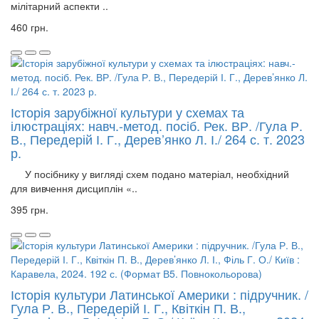
мілітарний аспекти ..
460 грн.
Історія зарубіжної культури у схемах та
ілюстраціях: навч.-метод. посіб. Рек. ВР. /Гула Р.
В., Передерій І. Г., Дерев’янко Л. І./ 264 с. т. 2023
р.
У посібнику у вигляді схем подано матеріал, необхідний
для вивчення дисциплін «..
395 грн.
Історія культури Латинської Америки : підручник. /
Гула Р. В., Передерій І. Г., Квіткін П. В.,