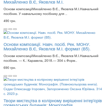
Михайленко В.Є, Яковлєв М.І.
Основи композиціїМихайленко В.Є., Яковлєв М.І.Навчальний
посібник. У навчальному посібнику для ..
490 грн.
Основи композиції. Навч. посіб. Рек. МОНУ.
Михайленко В.Є, Яковлєв М.І. формат (В5).
Основи композиціїМихайленко В.Є., Яковлєв М.І.Навчальний
посібник. — К.: Каравела, 2018.— 304 с.Форм..
690 грн.
Твори мистецтва в колірному вирішенні інтер'єрів
громадських будинків: Монографія.