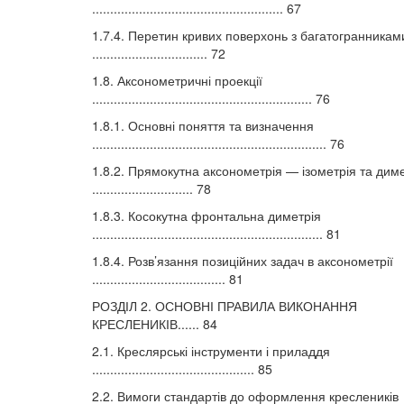
..................................................... 67
1.7.4. Перетин кривих поверхонь з багатогранникам
................................ 72
1.8. Аксонометричні проекції
............................................................. 76
1.8.1. Основні поняття та визначення
................................................................. 76
1.8.2. Прямокутна аксонометрія — ізометрія та дим
............................ 78
1.8.3. Косокутна фронтальна диметрія
................................................................ 81
1.8.4. Розв’язання позиційних задач в аксонометрії
..................................... 81
РОЗДІЛ 2. ОСНОВНІ ПРАВИЛА ВИКОНАННЯ
КРЕСЛЕНИКІВ...... 84
2.1. Креслярські інструменти і приладдя
............................................. 85
2.2. Вимоги стандартів до оформлення креслеників