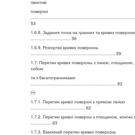
гвинтові
поверхні
......................................................................................
53
1.6.8. Задання точок на гранних та кривих поверхня
................................. 56
1.6.9. Розгортки кривих поверхонь
...................................................................... 59
1.7. Перетин кривих поверхонь з лінією, площиною,
собою
та з багатогранниками
....................................................................... 62

1.7.1. Перетин кривої поверхні з прямою лінією
............................................. 62
1.7.2. Перетин кривої поверхні з площиною, конічні 
................. 63
1.7.3. Взаємний перетин кривих поверхонь