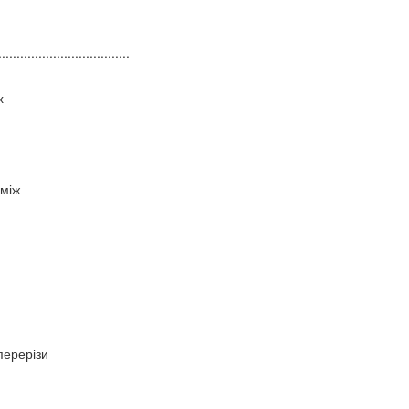
....................................
х
 між
перерізи