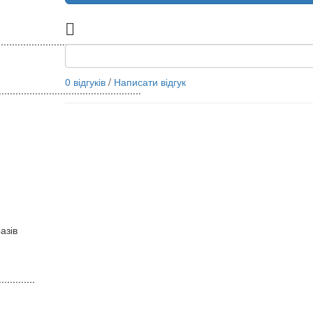
.................................
0 відгуків
/
Написати відгук
...................................................
азів
.............