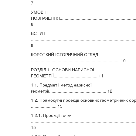
7
УМОВНІ
ПОЗНАЧЕННЯ..................................................................
8
ВСТУП
......................................................................................
9
КОРОТКИЙ ІСТОРИЧНИЙ ОГЛЯД
......................................................................... 10
РОЗДІЛ 1. ОСНОВИ НАРИСНОЇ
ГЕОМЕТРІЇ.................................... 11
1.1. Предмет і метод нарисної
геометрії............................................... 12
1.2. Прямокутні проекції основних геометричних обр
..................... 15
1.2.1. Проекції точки
......................................................................................
15