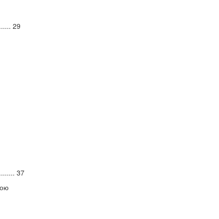
........ 29
.......... 37
ною