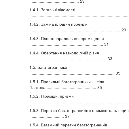
........................................... 29
1.4.1. Загальні відомості
....................................................................................
1.4.2. Заміна площин проекцій
............................................................................... 29
1.4.3. Плоскопаралельне переміщення
................................................................ 31
1.4.4. Обертання навколо ліній рівня
................................................................... 33
1.5. Багатогранники
.......................................................................... 35
1.5.1. Правильні багатогранники — тіла
Платона............................................ 35
1.5.2. Піраміди, призми
....................................................................................
1.5.3. Перетин багатогранників з прямою та площи
.............................. 37
1.5.4. Взаємний перетин багатогранників