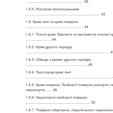
......................................................... 39
1.5.5. Розгортки багатогранників
.......................................................................... 42
1.6. Криві лінії та криві поверхні
......................................................... 44
1.6.1. Плоскі криві. Еволюта та евольвента плоскої к
......................... 44
1.6.2. Криві другого порядку
................................................................................... 
1.6.3. Обводи з кривих другого порядку
............................................................. 46
1.6.4. Просторові криві лінії
....................................................................................
1.6.5. Криві поверхні. Лінійчасті поверхні розгортні т
нерозгортні ...... 48
1.6.6. Нерозгортні лінійчасті поверхні
................................................................ 52
1.6.7. Поверхні обертання, паралельного перенесе