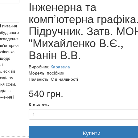
Інженерна та
комп’ютерна графіка
Підручник. Затв. МО
і питання
обудівного
"Михайленко В.Є.,
викладення
мп’ютерної
Ванін В.В.
узівська
ї щодо
 і
Виробник:
Каравела
, ескізів
Модель: посібник
озділом
Наявність: Є в наявності
ня схем,
540 грн.
ділі з
оження і
Кількість
Купити
.....................................