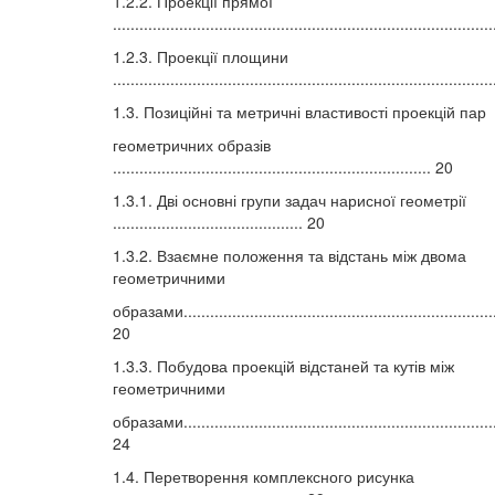
1.2.2. Проекції прямої
....................................................................................
1.2.3. Проекції площини
....................................................................................
1.3. Позиційні та метричні властивості проекцій пар
геометричних образів
........................................................................ 20
1.3.1. Дві основні групи задач нарисної геометрії
........................................... 20
1.3.2. Взаємне положення та відстань між двома
геометричними
образами.........................................................................
20
1.3.3. Побудова проекцій відстаней та кутів між
геометричними
образами.........................................................................
24
1.4. Перетворення комплексного рисунка