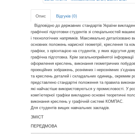
Опис
Відгуків (0)
Відповідно до державних стандартів України викладен
графічної підготовки студентів зі спеціальностей машин
і технологічних напрямків. Максимально деталізовано 
основних положень нарисної геометрії, креслення та ко
графіки, з орієнтацією на студентів, у яких відсутня дов
графічна підготовка. Крім загальноприйнятої інформаці
оформлення креслень, виконання геометричних побудов
проекційних зображень, рознімних і нерознімних з’єднань
та креслень деталей і складальних одиниць, окремим р
представлено стандартні положення та правила виконан
які найчастіше використовуються у промисловості. У роз
комп’ютерної графіки викладено основні теоретичні пол
виконання креслень у графічній системі КОМПАС.
Для студентів вищих навчальних закладів.
ЗМІСТ
ПЕРЕДМОВА
......................................................................................