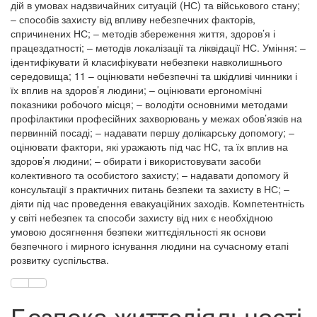
дій в умовах надзвичайних ситуацій (НС) та військового стану;
– способів захисту від впливу небезпечних факторів,
спричинених НС; – методів збереження життя, здоров’я і
працездатності; – методів локалізації та ліквідації НС. Уміння: –
ідентифікувати й класифікувати небезпеки навколишнього
середовища; 11 – оцінювати небезпечні та шкідливі чинники і
їх вплив на здоров’я людини; – оцінювати ергономічні
показники робочого місця; – володіти основними методами
профілактики професійних захворювань у межах обов’язків на
первинній посаді; – надавати першу долікарську допомогу; –
оцінювати фактори, які уражають під час НС, та їх вплив на
здоров’я людини; – обирати і використовувати засоби
колективного та особистого захисту; – надавати допомогу й
консультації з практичних питань безпеки та захисту в НС; –
діяти під час проведення евакуаційних заходів. Компетентність
у світі небезпек та способи захисту від них є необхідною
умовою досягнення безпеки життєдіяльності як основи
безпечного і мирного існування людини на сучасному етапі
розвитку суспільства.
Безпека життєдіяльності