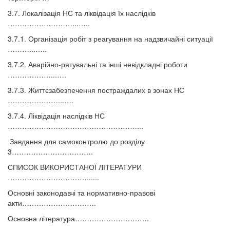
3.7. Локалізація НС та ліквідація їх наслідків
………………………...…..
3.7.1. Організація робіт з реагування на надзвичайні ситуації
………...…..
3.7.2. Аварійно-рятувальні та інші невідкладні роботи
………………...….
3.7.3. Життєзабезпечення постраждалих в зонах НС
…………………...….
3.7.4. Ліквідація наслідків НС
………………………………………………...
Завдання для самоконтролю до розділу
3…………………………….
СПИСОК ВИКОРИСТАНОЇ ЛІТЕРАТУРИ
……………………………......
Основні законодавчі та нормативно-правові
акти………………………….
Основна література………………………….
……………………………......