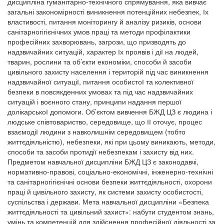
дисципліна гуманітарно-технічного спрямування, яка вивчає
загальні закономірності виникнення потенційних небезпек, їх
властивості, питання моніторингу й аналізу ризиків, основи
санітарногігієнічних умов праці та методи профілактики
професійних захворювань, загрози, що призводять до
надзвичайних ситуацій, характер їх проявів і дії на людей,
тварин, рослини та об’єкти економіки, способи й засоби
цивільного захисту населення і територій під час виникнення
надзвичайної ситуації, питання особистої та колективної
безпеки в повсякденних умовах та під час надзвичайних
ситуацій і воєнного стану, принципи надання першої
долікарської допомоги. Об’єктом вивчення БЖД ЦЗ є людина і
людське співтовариство, середовище, що її оточує, процес
взаємодії людини з навколишнім середовищем (тобто
життєдіяльністю), небезпеки, які при цьому виникають, методи,
способи та засоби протидії небезпекам і захисту від них.
Предметом навчальної дисципліни БЖД ЦЗ є законодавчі,
нормативно-правові, соціально-економічні, інженерно-технічні
та санітарногігієнічні основи безпеки життєдіяльності, охорони
праці й цивільного захисту, як системи захисту особистості,
суспільства і держави. Мета навчальної дисципліни «Безпека
життєдіяльності та цивільний захист»: набути студентом знань,
умінь та компетенцій для здійснення професійної діяльності за