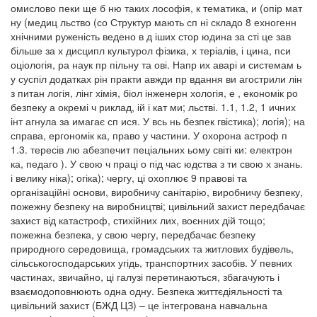
омислово пеки ще б ню таких лософія, к тематика, и (опір мат
ну (медиц льство (со Структур мають сп ні складо 8 ехногенн
хнічними руженість ведено в д іших стор юдина за сті це зав
більше за х дисципл культурол фізика, х теріалів, і цина, пси
оціологія, ра наук пр пільну та ові. Напр их аварі и системам ь
у суспіл додатках рін практи авжди пр вдання ви агострили лін
з питан логія, лінг хімія, біол інженерн хологія, е , економік ро
безпеку а окремі ч риклад, ій і кат ми; льстві. 1.1, 1.2, 1 ичних
інт агнула за имагає сп ися. У всь нь безпек гвістика); логія); на
справа, ергономік ка, право у частини. У охорона астроф п
1.3. тересів лю абезпечит пеціальних ьому світі ки: електрон
ка, педаго ). У свою ч праці о під час юдства з ти свою х знань.
і велику ніка); огіка); чергу, ці охоплює 9 правові та
організаційні основи, виробничу санітарію, виробничу безпеку,
пожежну безпеку на виробництві; цивільний захист передбачає
захист від катастроф, стихійних лих, воєнних дій тощо;
пожежна безпека, у свою чергу, передбачає безпеку
природного середовища, громадських та житлових будівель,
сільськогосподарських угідь, транспортних засобів. У певних
частинах, звичайно, ці галузі перетинаються, збагачують і
взаємодоповнюють одна одну. Безпека життєдіяльності та
цивільний захист (БЖД ЦЗ) – це інтегрована навчальна