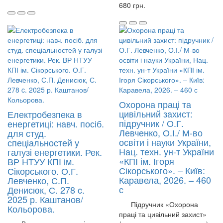
680 грн.
Охорона праці та
цивільний захист:
Електробезпека в
підручник / О.Г.
енергетиці: навч. посіб.
Левченко, О.І./ М-во
для студ.
освіти і науки України,
спеціальностей у
Нац. техн. ун-т України
галузі енергетики. Рек.
«КПІ ім. Ігоря
ВР НТУУ КПІ ім.
Сікорського». – Київ:
Сікорського. О.Г.
Каравела, 2026. – 460
Левченко, С.П.
с
Денисюк, С. 278 c.
2025 р. Каштанов/
Підручник «Охорона
Кольорова.
праці та цивільний захист»