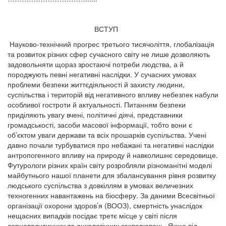
ВСТУП
Науково-технічний прогрес третього тисячоліття, глобалізація
та розвиток різних сфер сучасного світу не лише дозволяють
задовольняти щораз зростаючі потреби людства, а й
породжують певні негативні наслідки. У сучасних умовах
проблеми безпеки життєдіяльності й захисту людини,
суспільства і територій від негативного впливу небезпек набули
особливої гостроти й актуальності. Питанням безпеки
приділяють увагу вчені, політичні діячі, представники
громадськості, засоби масової інформації, тобто вони є
об’єктом уваги держави та всіх прошарків суспільства. Учені
давно почали турбуватися про небажані та негативні наслідки
антропогенного впливу на природу й навколишнє середовище.
Футурологи різних країн світу розробляли різноманітні моделі
майбутнього нашої планети для збалансування рівня розвитку
людського суспільства з довкіллям в умовах величезних
техногенних навантажень на біосферу. За даними Всесвітньої
організації охорони здоров’я (ВООЗ), смертність унаслідок
нещасних випадків посідає третє місце у світі після
серцевосудинних та онкологічних захворювань. Якщо від