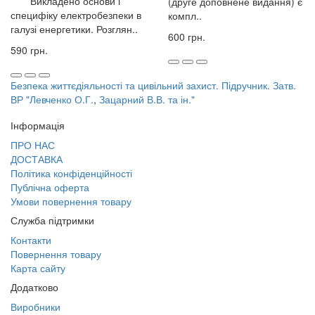
Викладено основи і
(друге доповнене видання) є
специфіку електробезпеки в
компл..
галузі енергетики. Розглян..
600 грн.
590 грн.
Безпека життєдіяльності та цивільний захист. Підручник. Затв.
ВР "Левченко О.Г.
,
Зацарний В.В. та ін."
Інформація
ПРО НАС
ДОСТАВКА
Політика конфіденційності
Публічна оферта
Умови повернення товару
Служба підтримки
Контакти
Повернення товару
Карта сайту
Додатково
Виробники