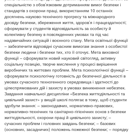
спеціальністю з обов’язковим дотриманням вимог безпеки і
стандартів з охорони праці, використанням 10 останніх
досягнень науково-технічного прогресу та міжнародного
досвіду безпеки, збереження життя, здоров’я і працездатності;
сформувати у студентів відповідальність за особисту й
колективну безпеку в повсякденних умовах та під час
надзвичайних ситуацій і воєнного стану. Мета освітньої функції
– забезпечити відповідні сучасним вимогам знання з особистої
безпеки людини і безпеки тих, хто її оточує. Мета виховної
функції – сформувати новий науковий світогляд, активну
соціальну позицію, творче мислення у процесі вирішення
виробничих та життєвих проблем. Мета психологічної функції –
сформувати психологічну готовність до безпечної діяльності в
умовах сучасного техногенного середовища і здатності до
цілеспрямованих дій і захисту в умовах виникнення небезпек.
Завдання навчальної дисципліни «Безпека життєдіяльності та
цивільний захист» у вищій школі полягає в тому, щоб студенти
здобули знання: – законодавчих, нормативно-правових,
нормативно-технічних та санітарно-гігієнічних основ з безпеки
життєдіяльності, охорони праці й цивільного захисту; –
сучасних проблем і головних завдань безпеки; – базових
(основних, засадничих) положень пожежної безпеки; – порядку