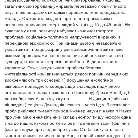
загальних захворювань умирають переважно люди літнього
віку, то від нещасних випадків переважно гине працездатна
молодь. Статистика свідчить про те, що травматизм є
основною причиною смерті людей у віці від 15 до 45 років. На
сучасному етапі розвитку набувають значної гостроти
проблеми соціально-політичної напруженості в країнах із
перехідною економікою. Причинами цього є незадовільні
умови життя, праці, розрив у рівні забезпечення життя між
різними прошарками населення, низький показник освіти і
культури, зіткнення інтересів релігійного й ідеологічного
характеру. Отже, актуальність проблем безпеки
життєдіяльності нині визначається рядом причин, серед яких
виокремлюють три основні: 1) порушення екологічної
рівноваги природного середовища внаслідок надмірного
антропогенного навантаження на біосферу; 2) взаємод 3) Д Б
давніх безпеку У наш ч увагу пр – – – – – Н дисципл ) збільше
дії людин ) соціаль Докладніш езпека – часів і д у. З розви час
пробл риділяют гуманіт природ інженер науки п науки п Науки
про ліни маю ення кіль ни зі склад ьно-політи шу інформ одна
з на до наших итком про леми безп ть вивченн тарні (філ ничі
(мат рні науки про людин про суспіл С о безпеку ють певн
ькості те дними тех ична напр мацію нав айважливі х днів. Лю