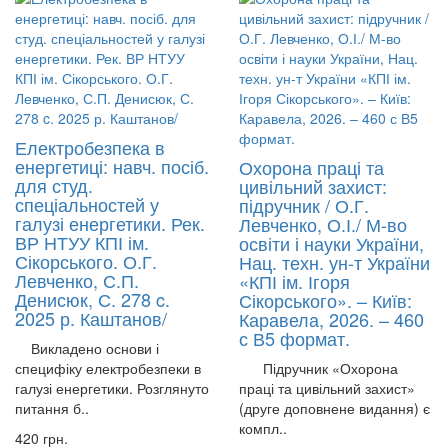
Електробезпека в
енергетиці: навч. посіб.
Охорона праці та
для студ.
цивільний захист:
спеціальностей у
підручник / О.Г.
галузі енергетики. Рек.
Левченко, О.І./ М-во
ВР НТУУ КПІ ім.
освіти і науки України,
Сікорського. О.Г.
Нац. техн. ун-т України
Левченко, С.П.
«КПІ ім. Ігоря
Денисюк, С. 278 c.
Сікорського». – Київ:
2025 р. Каштанов/
Каравела, 2026. – 460
с В5 формат.
Викладено основи і
специфіку електробезпеки в
Підручник «Охорона
галузі енергетики. Розглянуто
праці та цивільний захист»
питання б..
(друге доповнене видання) є
компл..
420 грн.