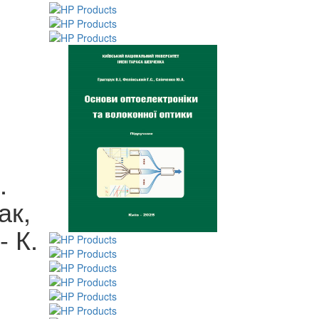
.
ак,
 К.