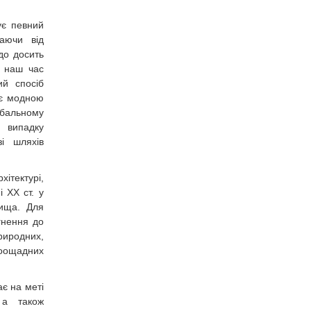
ує певний
наючи від
до досить
У наш час
ий спосіб
тає модною
бальному
 випадку
і шляхів
хітектурі,
 ХХ ст. у
вища. Для
гнення до
иродних,
доощадних
ає на меті
 а також