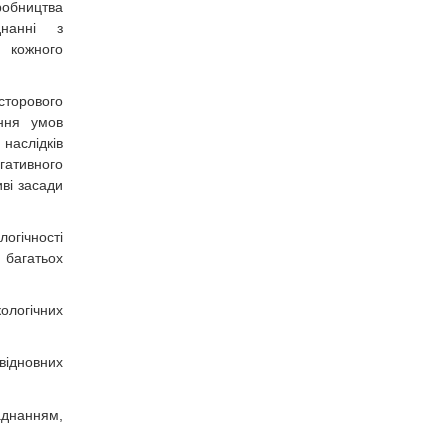
обництва
днанні з
 кожного
сторового
ння умов
аслідків
егативного
ві засади
гічності
 багатьох
логічних
ідновних
днанням,