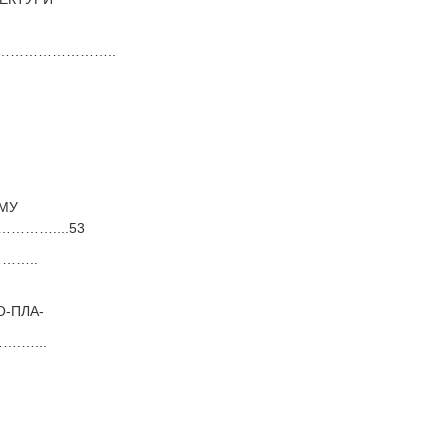
……………………..
ВОМУ
……....53
……..
-ПЛА-
….…...