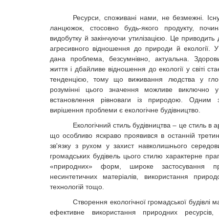
Ресурси, споживані нами, не безмежні. Існ
ланцюжок, стосовно будь-якого продукту, почи
видобутку й закінчуючи утилізацією.
Це приводить 
агресивного відношення до природи й екології. 
дана проблема, безсумнівно, актуальна. Здоров
життя і дбайливе відношення до екології у світі с
тенденцією, тому що виживання людства у гло
розумінні цього значення можливе виключно у
встановлення рівноваги із природою. Одним з
вирішення проблеми є екологічне буд
івництво.
Екологічний стиль будівництва – це стиль в ар
що особливо яскраво проявився в останній третині
зв'язку з рухом у захист навколишнього середо
громадських будівель цього стилю характерне пра
«природних» форм, широке застосування пр
несинтетичних матеріалів, використання приро
технологій тощо.
Створення екологічної громадської будівлі м
ефективне використання природних ресурсів,