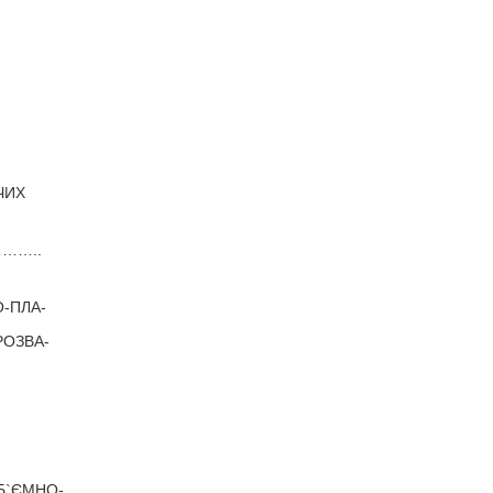
ЧИХ
……..
-ПЛА-
РОЗВА-
Б`ЄМНО-