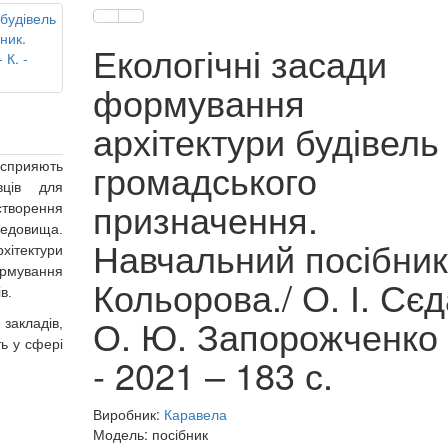
Екологічні засади
формування
архітектури будівель
громадського
прияють
вців для
призначення.
створення
редовища.
Навчальний посібник
ітектури
рмування
Кольорова./ О. І. Сєд
в.
О. Ю. Запорожченко -
закладів,
ь у сфері
- 2021 – 183 с.
Виробник:
Каравела
Модель: посібник