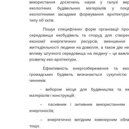
використання досягнень науки у галузі вир
екологічних будівельних матеріалів у поє
екологічними засадами формування архітектури
типу об`єктів.
Пошук специфічних форм організації про
середовища екобудівель та споруд для створе
економії енергетичних ресурсів, зменшення н
життєдіяльності людини на довкілля, а також дію н
впливу штучного середовища на людину – це важли
розвитку еко-архітектури.
Ефективність енергозбереження та еколо
громадських будівель визначається сукупністю
чинників:
- вибором місця для будівництва та еко
матеріалів і конструкцій;
-
пасивним і активним використанням в
енергоносіїв;
-
енергетично вигідним інженерним обла
тощо.