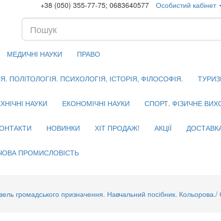
+38 (050) 355-77-75; 0683640577
Особистий кабінет
МЕДИЧНІ НАУКИ
ПРАВО
. ПОЛІТОЛОГІЯ. ПСИХОЛОГІЯ, ІСТОРІЯ, ФІЛОСОФІЯ.
ТУРИЗ
ХНІЧНІ НАУКИ
ЕКОНОМІЧНІ НАУКИ
СПОРТ. ФІЗИЧНЕ ВИ
ОНТАКТИ
НОВИНКИ
ХІТ ПРОДАЖ!
АКЦІЇ
ДОСТАВК
ЧОВА ПРОМИСЛОВІСТЬ
вель громадського призначення. Навчальний посібник. Кольорова./ О.