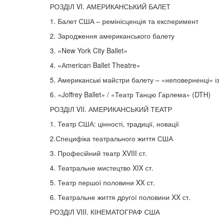
РОЗДІЛ VI. АМЕРИКАНСЬКИЙ БАЛЕТ
1. Балет США – ремінісценція та експеримент
2. Зародження американського балету
3. «New York City Ballet»
4. «Аmerican Ballet Theatre»
5. Американські майстри балету – «неповерненці» 
6. «Joffrey Ballet» / «Театр Танцю Гарлема» (DTH)
РОЗДІЛ VII. АМЕРИКАНСЬКИЙ ТЕАТР
1. Театр США: цінності, традиції, новації
2.Специфіка театрального життя США
3. Професійний театр XVIII ст.
4. Театральне мистецтво XIX ст.
5. Театр першої половини XX ст.
6. Театральне життя другої половини XX ст.
РОЗДІЛ VIII. КІНЕМАТОГРАФ США