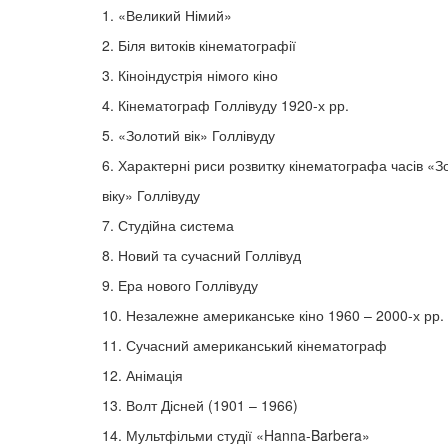
1. «Великий Німий»
2. Біля витоків кінематографії
3. Кіноіндустрія німого кіно
4. Кінематограф Голлівуду 1920-х рр.
5. «Золотий вік» Голлівуду
6. Характерні риси розвитку кінематографа часів «З
віку» Голлівуду
7. Студійна система
8. Новий та сучасний Голлівуд
9. Ера нового Голлівуду
10. Незалежне американське кіно 1960 – 2000-х рр.
11. Сучасний американський кінематограф
12. Анімація
13. Волт Дісней (1901 – 1966)
14. Мультфільми студії «Hanna-Barbera»