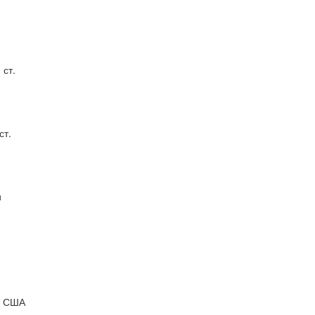
 ст.
ст.
и
и США