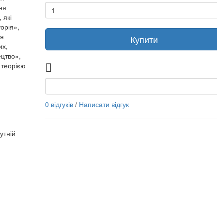
ня
 які
орія»,
ія
Купити
их,
ецтво»,
я теорією
0 відгуків
/
Написати відгук
утній