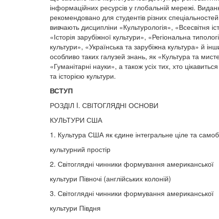
інформаційних ресурсів у глобальній мережі. Видан
рекомендовано для студентів різних спеціальностей,
вивчають дисципліни «Культурологія», «Всесвітня іст
«Історія зарубіжної культури», «Регіональна типолог
культури», «Українська та зарубіжна культура» й інш
особливо таких галузей знань, як «Культура та мист
«Гуманітарні науки», а також усіх тих, хто цікавитьс
та історією культури.
ВСТУП
РОЗДІЛ I. СВІТОГЛЯДНІ ОСНОВИ
КУЛЬТУРИ США
1. Культура США як єдине інтегральне ціле та самоб
культурний простір
2. Світоглядні чинники формування американської
культури Півночі (англійських колоній)
3. Світоглядні чинники формування американської
культури Півдня