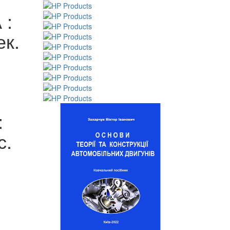
 :
ек.
:
с.