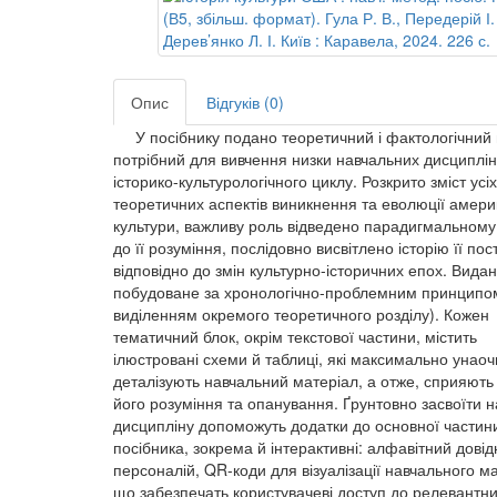
Опис
Відгуків (0)
У посібнику подано теоретичний і фактологічний 
потрібний для вивчення низки навчальних дисциплі
історико-культурологічного циклу. Розкрито зміст усіх
теоретичних аспектів виникнення та еволюції амери
культури, важливу роль відведено парадигмальному
до її розуміння, послідовно висвітлено історію її пос
відповідно до змін культурно-історичних епох. Вида
побудоване за хронологічно-проблемним принципом
виділенням окремого теоретичного розділу). Кожен
тематичний блок, окрім текстової частини, містить
ілюстровані схеми й таблиці, які максимально унао
деталізують навчальний матеріал, а отже, сприяють
його розуміння та опанування. Ґрунтовно засвоїти 
дисципліну допоможуть додатки до основної частин
посібника, зокрема й інтерактивні: алфавітний довід
персоналій, QR-коди для візуалізації навчального ма
що забезпечать користувачеві доступ до релевантн