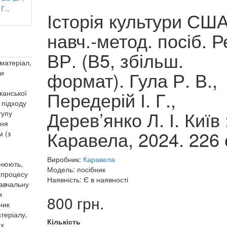
Історія культури США
навч.-метод. посіб. Р
ВР. (В5, збільш.
матеріал,
формат). Гула Р. В.,
ни
Передерій І. Г.,
канської
 підходу
Дерев’янко Л. І. Київ 
тупу
ння
Каравела, 2024. 226 
 (з
Виробник:
Каравела
чнюють,
Модель: посібник
 процесу
Наявність: Є в наявності
навчальну
и
800 грн.
ник
теріалу,
Кількість
их