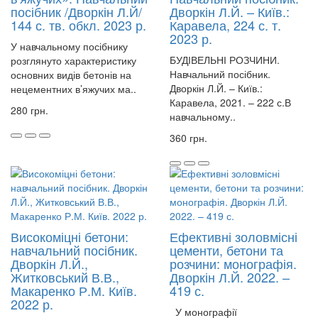
посібник /Дворкін Л.Й/
Дворкін Л.Й. – Київ.:
144 с. тв. обкл. 2023 р.
Каравела, 224 с. т.
2023 р.
У навчальному посібнику
БУДІВЕЛЬНІ РОЗЧИНИ.
розглянуто характеристику
Навчальний посібник.
основних видів бетонів на
Дворкін Л.Й. – Київ.:
нецементних в’яжучих ма..
Каравела, 2021. – 222 с.В
280 грн.
навчальному..
360 грн.
Високоміцні бетони:
Ефективні золовмісні
навчальний посібник.
цементи, бетони та
Дворкін Л.Й.,
розчини: монографія.
Житковський В.В.,
Дворкін Л.Й. 2022. –
Макаренко Р.М. Київ.
419 с.
2022 р.
У монографії