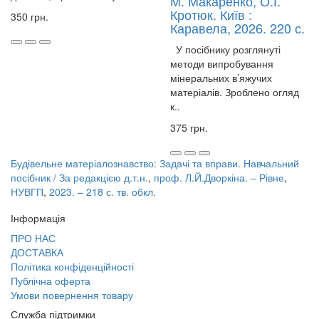
М. Макаренко, О.І.
Кротюк. Київ :
350 грн.
Каравела, 2026. 220 с.
У посібнику розглянуті
методи випробування
мінеральних в’яжучих
матеріалів. Зроблено огляд
к..
375 грн.
Будівельне матеріалознавство: Задачі та вправи. Навчальний
посібник / За редакцією д.т.н.
,
проф. Л.Й.Дворкіна. – Рівне
,
НУВГП
,
2023. – 218 с. тв. обкл.
Інформація
ПРО НАС
ДОСТАВКА
Політика конфіденційності
Публічна оферта
Умови повернення товару
Служба підтримки