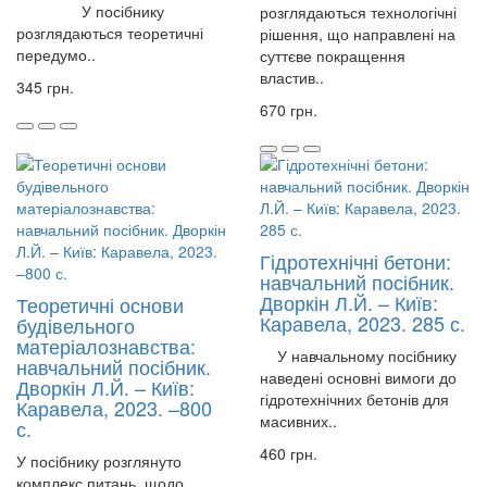
У посібнику
розглядаються технологічні
розглядаються теоретичні
рішення, що направлені на
передумо..
суттєве покращення
властив..
345 грн.
670 грн.
Гідротехнічні бетони:
навчальний посібник.
Дворкін Л.Й. – Київ:
Теоретичні основи
Каравела, 2023. 285 с.
будівельного
матеріалознавства:
У навчальному посібнику
навчальний посібник.
наведені основні вимоги до
Дворкін Л.Й. – Київ:
гідротехнічних бетонів для
Каравела, 2023. –800
масивних..
с.
460 грн.
У посібнику розглянуто
комплекс питань, щодо