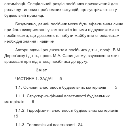
оптимізації. Спеціальний розділ посібника призначений для
розгляду типових проблемних ситуацій, що зустрічаються у
будівельній практиці.
Безумовно, даний посібник може бути ефективним лише
при його використанні у комплексі з іншими підручниками та
посібниками, що дозволяють набути майбутнім спеціалістам
необхідні знання і навички.
Автори вдячні рецензентам посібника д.т.н., проф. В.М.
Дерев’янку і д.т.н., проф. М.А. Саницькому, зауваження яких
враховані при підготовці посібника до друку.
Зміст
ЧАСТИНА 1. ЗАДАЧІ
5
1.1. Основні властивості будівельних матеріалів
5
1.1.1. Структурно-фізичні властивості будівельних
матеріалів
9
1.1.2. Гідрофізичні властивості будівельних матеріалів
15
1.1.3. Теплофізичні властивості
24