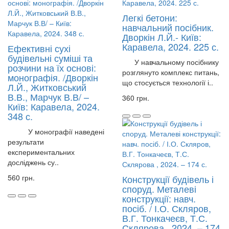
Легкі бетони:
навчальний посібник.
Дворкін Л.Й.- Київ:
Каравела, 2024. 225 с.
Ефективні сухі
будівельні суміші та
У навчальному посібнику
розчини на їх основі:
розглянуто комплекс питань,
монографія. /Дворкін
що стосується технології і..
Л.Й., Житковський
В.В., Марчук В.В/ –
360 грн.
Київ: Каравела, 2024.
348 с.
У монографії наведені
результати
експериментальних
досліджень су..
560 грн.
Конструкції будівель і
споруд. Металеві
конструкції: навч.
посіб. / І.О. Скляров,
В.Г. Тонкачеєв, Т.С.
Склярова , 2024. – 174