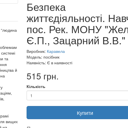
Безпека
життєдіяльності. Нав
пос. Рек. МОНУ "Жел
і “людина
Є.П., Зацарний В.В."
проблемам
Виробник:
Каравела
 системі
Модель: посібник
и та
Наявність: Є в наявності
ення
бництва й
515 грн.
ена
Кількість
гу
аціям,
ів,
Купити
грамі
для вищих
й на