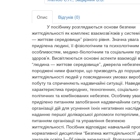
Опис
Відгуків (0)
У посібнику розглядаються основи безпеки
життєдіяльності як комплекс взаємозв’язків у систем
— життєве середовище” різного рівня. Значна увага
приділена людині, її фізіологічним та психологічним
особливостям, медико-біологічним та соціальним 
здоров’я. Висвітлюються основні аспекти взаємодії в
“людина — життєве середовище”, джерела небезпек
породжені ними фактори, що призводять до поруш
життєдіяльності людей у повсякденних умовах виро
побуту та спричиняють надзвичайні ситуації. Навед
характеристика природних, техногенних, соціально-
політичних та комбінованих небезпек. Особливу ува
приділено питанням запобігання надзвичайним ситу
організації дій для усунення їхніх негативних наслідк
наданню першої долікарської допомоги потерпілим,
питанням організації та управління безпекою
життєдіяльності. Посібник відповідає навчальній про
нормативної дисципліни “Безпека життєдіяльності” 
закладів освіти I—IV рівнів акредитації. Розраховани