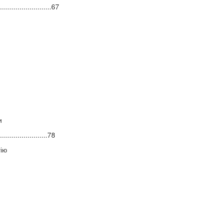
.........................67
и
.......................78
гію