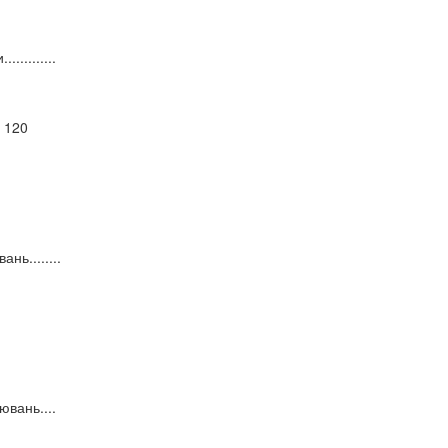
.........
 120
нь........
ювань....