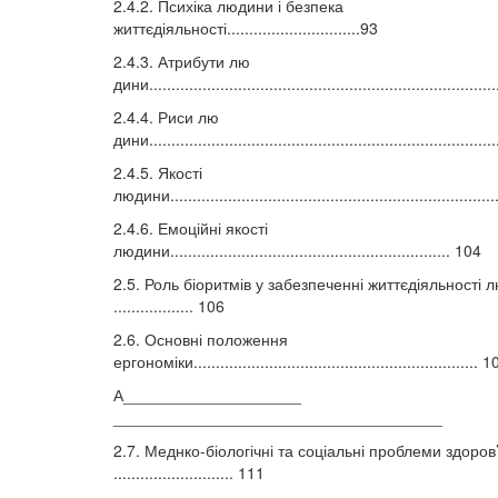
2.4.2. Психіка людини і безпека
життєдіяльності..............................93
2.4.3. Атрибути лю
дини............................................................................
2.4.4. Риси лю
дини.............................................................................
2.4.5. Якості
людини........................................................................
2.4.6. Емоційні якості
людини............................................................... 104
2.5. Роль біоритмів у забезпеченні життєдіяльності 
.................. 106
2.6. Основні положення
ергономіки................................................................ 
А____________________
_____________________________________
2.7. Меднко-біологічні та соціальні проблеми здоров
........................... 111