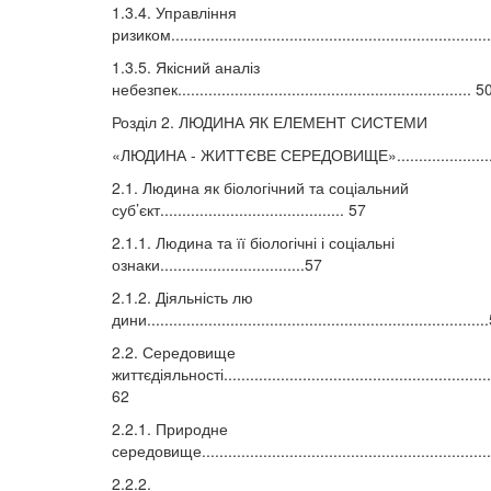
1.3.4. Управління
ризиком.......................................................................
1.3.5. Якісний аналіз
небезпек................................................................... 5
Розділ 2. ЛЮДИНА ЯК ЕЛЕМЕНТ СИСТЕМИ
«ЛЮДИНА - ЖИТТЄВЕ СЕРЕДОВИЩЕ»........................
2.1. Людина як біологічний та соціальний
суб’єкт.......................................... 57
2.1.1. Людина та її біологічні і соціальні
ознаки.................................57
2.1.2. Діяльність лю
дини............................................................................
2.2. Середовище
життєдіяльності..............................................................
62
2.2.1. Природне
середовище.................................................................
2.2.2.