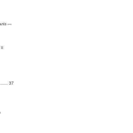
аліз —
її
........ 37
9