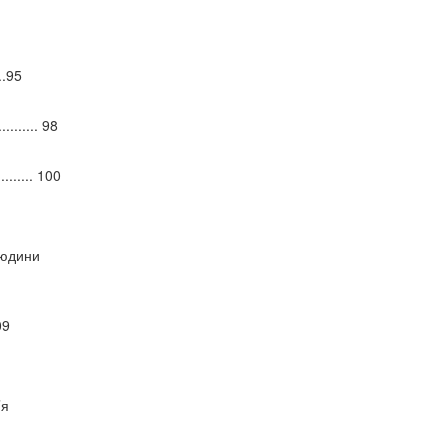
....95
........... 98
.......... 100
людини
109
’я