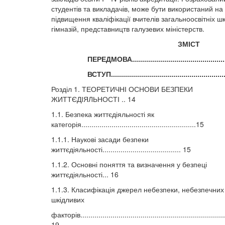
студентів та викладачів, може бути використаний на
підвищення кваліфікації вчителів загальноосвітніх шкі
гімназій, представництв галузевих міністерств.
ЗМІСТ
ПЕРЕДМОВА.................................................
ВСТУП...........................................................
Розділ 1. ТЕОРЕТИЧНІ ОСНОВИ БЕЗПЕКИ
ЖИТТЄДІЯЛЬНОСТІ .. 14
1.1. Безпека життєдіяльності як
категорія.........................................................15
1.1.1. Наукові засади безпеки
життєдіяльності....................................... 15
1.1.2. Основні поняття та визначення у безпеці
життєдіяльності... 16
1.1.3. Класифікація джерел небезпеки, небезпечних
шкідливих
факторів.........................................................................
19