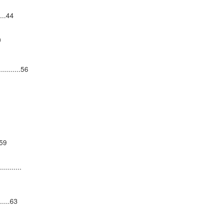
.....44
0
........56
..59
..........
......63