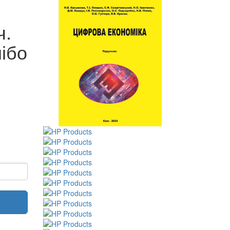
ч.
ібо