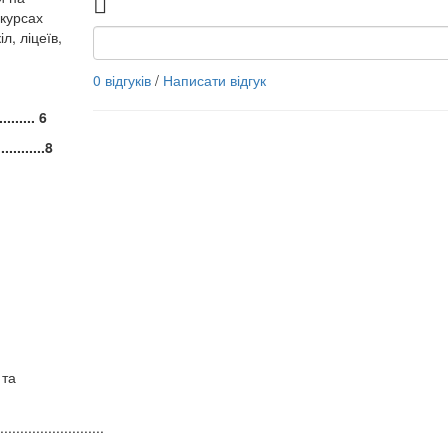
 курсах
л, ліцеїв,
0 відгуків
/
Написати відгук
...... 6
.........8
 та
.........................