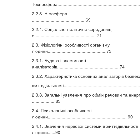
Техносфера...................................................................
2.2.3. Н оосфера....................................................
.......................................... 69
2.2.4. Соціально-політичне середовищ
е................................................. 71
2.3. Фізіологічні особливості організму
людини...............................................73
2.3.1. Будова і властивості
аналізаторів..................................................74
2.3.2. Характеристика основних аналізаторів безпек
життєдіяльності..............................................................
2.3.3. Загальні уявлення про обмін речовин та енер
...................83
2.4. Психологічні особливості
людини............................................................... 90
2.4.1. Значення нервової системи в життєдіяльності
людини......90