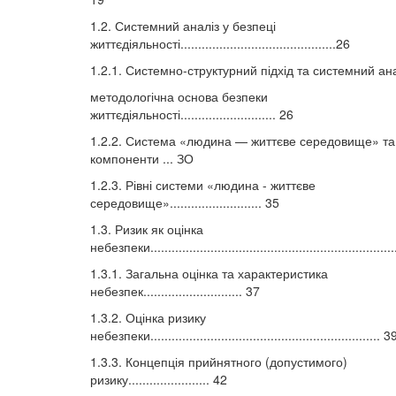
1.2. Системний аналіз у безпеці
життєдіяльності............................................26
1.2.1. Системно-структурний підхід та системний ан
методологічна основа безпеки
життєдіяльності........................... 26
1.2.2. Система «людина — життєве середовище» та 
компоненти ... ЗО
1.2.3. Рівні системи «людина - життєве
середовище».......................... 35
1.3. Ризик як оцінка
небезпеки....................................................................
1.3.1. Загальна оцінка та характеристика
небезпек............................ 37
1.3.2. Оцінка ризику
небезпеки................................................................. 3
1.3.3. Концепція прийнятного (допустимого)
ризику....................... 42