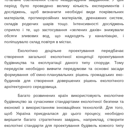
період було проведено велику кількість експериментів і
досліджень, щоб визначити необхідні види покрівельних
матеріалів, протикорозійних матеріалів, дренажних систем,
складів родючих шарів тощо. Інтенсивності досліджень
сприяло і те, що застосування «зелених дахів» знижували
обсяги зливових вод, що надходять у каналізацію, і
поліпшувало склад повітря в містах.
Екологічно доцільне проектування передбачає
створення загальної екологічної концепції проектування
будівництва та експлуатації даного типу споруди. Тому
передусім необхідно вивчити передумови та основні засади
формування об`ємно-планувальних рішень громадських еко-
будинків для створення довершених рішень екологічного
архітектурного середовища.
Багато розвинених країн використовують екологічне
будівництво за сучасними стандартами екологічної безпеки та
економії з використанням інноваційних технологій. Для того,
щоб Україна приєдналася до цього процесу, необхідно
вирішити багато стратегічних завдань, наприклад, створити
екологічні стандарти для проектування будівель кожного типу