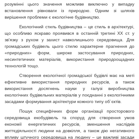
розумінні цього значення можливе виключно у випадку
встановлення рівноваги із природою. Одним зі шляхів
вирішення проблеми є екологічне буд
івництво.
Екологічний стиль будівництва – це стиль в архітектурі,
що особливо яскраво проявився в останній третині ХХ ст. у
зв'язку з рухом у захист навколишнього середовища. Для
громадських будівель цього стилю характерне прагнення до
«природних» форм, широке застосування природних,
несинтетичних матеріалів, використання природоощадних
технологій тощо.
Створення екологічної громадської будівлі має на меті
ефективне використання природних ресурсів, а також
використання досягнень науки у галузі виробництва
екологічних будівельних матеріалів у поєднанні з екологічними
засадами формування архітектури кожного типу об`єктів.
Пошук специфічних форм організації просторового
середовища екобудівель та споруд для створення умов
економії енергетичних ресурсів, зменшення наслідків
життєдіяльності людини на довкілля, а також дію негативного
впливу штучного середовища на людину – це важливі засади