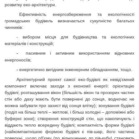
розвитку еко-архітектури.
Ефективність енергозбереження та екологічності
громадських будівель визначається сукупністю багатьох
чинників:
- вибором місця для будівництва та екологічних
матеріалів і конструкцій;
-
пасивним і активним використанням відновних
енергоносіїв;
-
енергетично вигідним інженерним обладнанням, тощо.
Архітектурний проект самої еко-будівлі як невід'ємний
компонент включає заходи з економії енергії: орієнтацію
будівлі; розташування вікон (більшість вікон та прозорих частин
стін або даху мають бути повернені до сонця, водночас не
можна забувати про захист від сонця влітку); зонування будівлі
(поділ на більш теплі – житлові, і більш холодні – допоміжні або
буферні зони); створення конструкцій стін, що накопичують і
віддають тепло всередину будівлі; компактність форми будівлі
(найкомпактнішою формою будівлі є пів-шар, його частина
поверхні, щодо об'єму (по відношенню до пів-кубу) становить