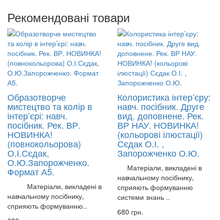
Рекомендовані товари
Образотворче
Колористика інтер’єру:
мистецтво та колір в
навч. посібник. Друге
інтер’єрі: навч.
вид. доповнене. Рек.
посібник. Рек. ВР.
ВР НАУ. НОВИНКА!
НОВИНКА!
(кольорові ілюстації)
(повнокольорова)
Сєдак О.І. ,
О.І.Сєдак,
Запорожченко О.Ю.
О.Ю.Запорожченко.
Матеріали, викладені в
Формат А5.
навчальному посібнику,
Матеріали, викладені в
сприяють формуванню
навчальному посібнику,
системи знань ..
сприяють формуванню..
680 грн.