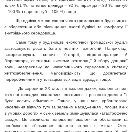
тільки 81 %, потім іде циліндр – 92 %, піраміда – 98 %, пів-куб
– 100 % і нарешті куб – 105 %) тощо.
Ще однією метою екологічного громадського будівництва
є збереження або підвищення якості будівлі та комфорту її
внутрішнього середовища.
Саме тому у будівництві екологічної громадської будівлі
застосовують досить багато новітніх технологій. Наприклад,
використовують: сонячні батареї, вітрогенератори й
біореактори, спеціальні системи вентиляції й збору дощової
води, неагресивну до навколишнього середовища систему
життєзабезпечення, маловідхідність, що досягається,
переробленням й утилізацією всіх видів відходів, тощо.
До середини ХХ століття «зелені дахи», «зелені стіни»,
«зелені фасади» вважалися екзотикою і розповсюдження їх
було досить обмежене. Однак, у наш час, урбанізоване
населення відчуло тугу за зеленим насадженням, площа яких
в умовах дорогих міських земель зменшувалася катастрофічно
швидко. Це викликало погіршення екологічної обстановки та
необхідність збільшення кількості зелені в містах. Отже
тотальне озеленення стало невідкладним завданням. У цей