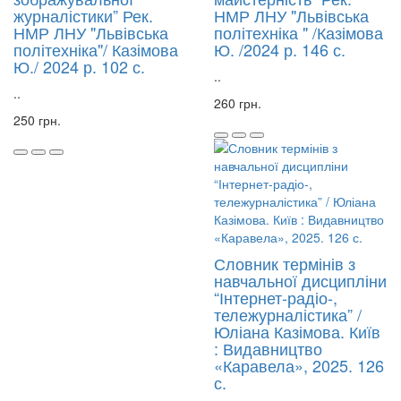
журналістики” Рек.
НМР ЛНУ "Львівська
НМР ЛНУ "Львівська
політехніка " /Казімова
політехніка"/ Казімова
Ю. /2024 р. 146 с.
Ю./ 2024 р. 102 с.
..
..
260 грн.
250 грн.
Словник термінів з
навчальної дисципліни
“Інтернет-радіо-,
тележурналістика” /
Юліана Казімова. Київ
: Видавництво
«Каравела», 2025. 126
с.