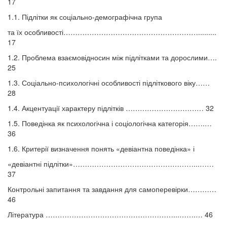
17
1.1. Підлітки як соціально-демографічна група
та їх особливості………………………………………………….........
17
1.2. Проблема взаємовідносин між підлітками та дорослими….
25
1.3. Соціально-психологічні особливості підліткового віку……
28
1.4. Акцентуації характеру підлітків …………………………… 32
1.5. Поведінка як психологічна і соціологічна категорія…….…
36
1.6. Критерії визначення понять «девіантна поведінка» і
«девіантні підлітки»……………………………………………...……
37
Контрольні запитання та завдання для самоперевірки…………
46
Література ………………………………………………...…….… 46