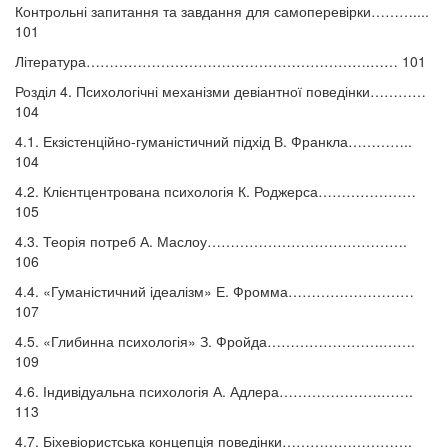
Контрольні запитання та завдання для самоперевірки………....
101
Література…………………………………………………….…… 101
Розділ 4. Психологічні механізми девіантної поведінки…………
104
4.1. Екзістенційно-гуманістичний підхід В. Франкла…………..
104
4.2. Клієнтцентрована психологія К. Роджерса…………………
105
4.3. Теорія потреб А. Маслоу…………………………………….
106
4.4. «Гуманістичний ідеалізм» Е. Фромма………………………
107
4.5. «Глибинна психологія» З. Фройда…………………….…….
109
4.6. Індивідуальна психологія А. Адлера………………….…….
113
4.7. Біхевіористська концепція поведінки……………………….