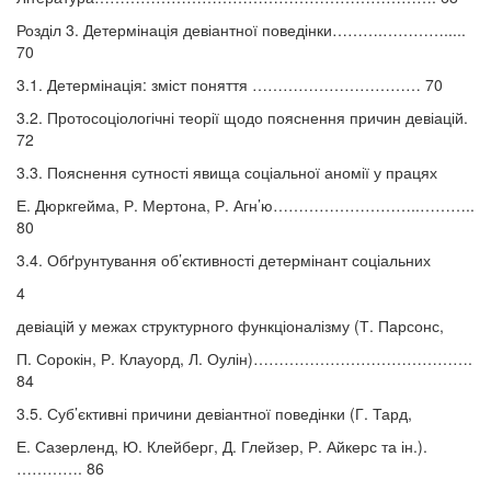
Розділ 3. Детермінація девіантної поведінки……….………….....
70
3.1. Детермінація: зміст поняття …………………………… 70
3.2. Протосоціологічні теорії щодо пояснення причин девіацій.
72
3.3. Пояснення сутності явища соціальної аномії у працях
Е. Дюркгейма, Р. Мертона, Р. Агн’ю………………………..………..
80
3.4. Обґрунтування об’єктивності детермінант соціальних
4
девіацій у межах структурного функціоналізму (Т. Парсонс,
П. Сорокін, Р. Клауорд, Л. Оулін)…………………………………….
84
3.5. Суб’єктивні причини девіантної поведінки (Г. Тард,
Е. Сазерленд, Ю. Клейберг, Д. Глейзер, Р. Айкерс та ін.).
…………. 86