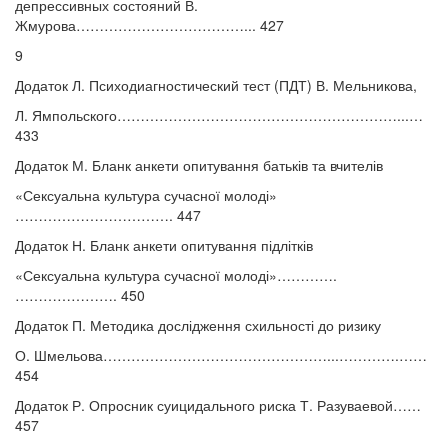
депрессивных состояний В.
Жмурова………………………………... 427
9
Додаток Л. Психодиагностический тест (ПДТ) В. Мельникова,
Л. Ямпольского……………………………………………………...…
433
Додаток М. Бланк анкети опитування батьків та вчителів
«Сексуальна культура сучасної молоді»
……………………………. 447
Додаток Н. Бланк анкети опитування підлітків
«Сексуальна культура сучасної молоді»………….
…………………. 450
Додаток П. Методика дослідження схильності до ризику
О. Шмельова…………………………………………...………….……
454
Додаток Р. Опросник суицидального риска Т. Разуваевой……
457