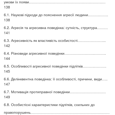
умови їх появи…………………………………………………….…
138
6.1. Наукові підходи до пояснення агресії людини……….…….
138
6.2. Агресія та агресивна поведінка: сутність, структура………
141
6.3. Агресивність як властивість особистості…………………...
142
6.4. Різновиди агресивної поведінки…………………….……….
144
6.5. Особливості агресивної поведінки підлітків……….……….
145
6.6. Делінквентна поведінка: її особливості, причини, види…..
147
6.7. Мотивація протиправної поведінки…………………………
149
6.8. Особистісні характеристики підлітків, схильних до
правопорушень…………………………………………………………