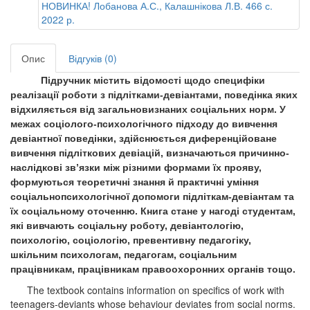
Опис
Відгуків (0)
Підручник містить відомості щодо специфіки
реалізації роботи з підлітками-девіантами, поведінка яких
відхиляється від загальновизнаних соціальних норм. У
межах соціолого-психологічного підходу до вивчення
девіантної поведінки, здійснюється диференційоване
вивчення підліткових девіацій, визначаються причинно-
наслідкові зв’язки між різними формами їх прояву,
формуються теоретичні знання й практичні уміння
соціальнопсихологічної допомоги підліткам-девіантам та
їх соціальному оточенню. Книга стане у нагоді студентам,
які вивчають соціальну роботу, девіантологію,
психологію, соціологію, превентивну педагогіку,
шкільним психологам, педагогам, соціальним
працівникам, працівникам правоохоронних органів тощо.
The textbook contains information on specifics of work with
teenagers-deviants whose behaviour deviates from social norms.