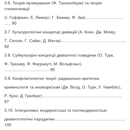
3.6. Теорія ярликування (Ф. Танненбаум) та теорія
стигматизації
(І. Гоффман, Е. Лемерт, Г. Беккер, Ф. Зак)……………………….
….. 90
3.7. Культурологічні концепції девіацій (А. Коен, Дж. Мілер,
Т. Селлін, Г. Сайкс, Д. Матза)………………………………………...
92
3.8. Субкультурні концепції девіантної поведінки (О. Турк,
Ф. Трешер, Ф. Ферракуті, М. Вольфганг).
…………………………… 95
3.9. Конфліктологічні теорії: радикально-критична
кримінологія та неомарксизм (Дж. Волд, О. Турк, У. Чамблісс,
Р. Куіні, Д. Грінберг)………………………………………………..…
97
3.10. Інтегративні, модерністські та постмодерністські
девіантологічні парадигми……………..……………………………...
100