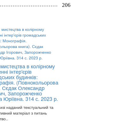
……………………………
206
 мистецтва в колірному
нні інтер'єрів
ських будинків:
рафія. (Повнокольорова
). Сєдак Олександр
вич, Запорожченко
 Юріївна. 314 с. 2023 р.
і наданий текстуальний та
тивний матеріал з питань
во..