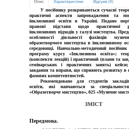
Опис
Характеристики
Відгуків (0)
У посібнику розкриваються сучасні теоре
практичні аспекти запровадження та пош
інклюзивної освіти в Україні. Подано нор
правові підстави щодо практичної реал
інклюзивних підходів у галузі мистецтва. Пред
особливості діяльності фахівців музичн
образотворчого мистецтва в інклюзивному осв
середовищі. Навчально-методичний посібник м
програму курсу «Інклюзивна освіта»; теор
(конспекти лекцій) і практичний (плани та зав
семінарських і практичних занять) кейси; 
завдання та вправи, що сприяють розвитку в с
фахових компетентностей.
Рекомендовано для студентів закладі
освіти, які навчаються за спеціальност
«Образотворче мистецтво», 025 «Музичне мист
ЗМІСТ
Передмова.