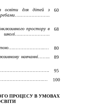
в освіти для дітей з 
60
ебами
….……………….
інклюзивного простору в 
68
колі
….……………….
ітою
….………………..…
80
люзивному навчанні
……..
89
…………………………………….
95
….……………………………….…
100
ОГО ПРОЦЕСУ В УМОВАХ 
ОСВІТИ