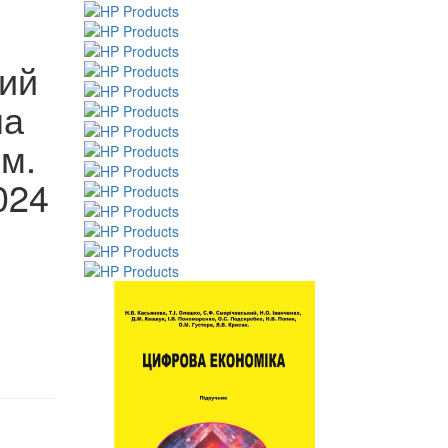
ий
на
ім.
024