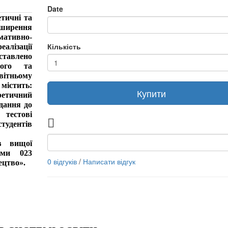
Date
тичні та 
ирення 
мативно-
Кількість
ізації 
ставлено 
ого та 
ітньому 
істить: 
Купити
етичний 
дання до 
тестові 
тудентів 
в вищої 
ями 023 
0 відгуків
/
Написати відгук
ецтво».