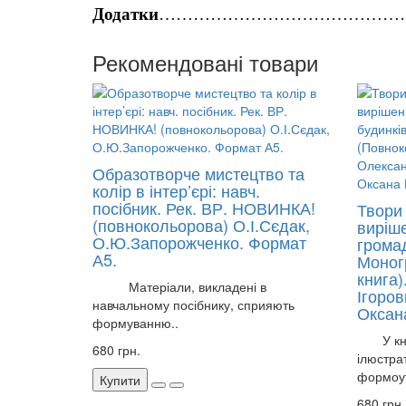
Додатки
……………………………………
Рекомендовані товари
Образотворче мистецтво та
колір в інтер’єрі: навч.
посібник. Рек. ВР. НОВИНКА!
Твори
(повнокольорова) О.І.Сєдак,
виріше
О.Ю.Запорожченко. Формат
громад
А5.
Моног
книга
Матеріали, викладені в
Ігоро
навчальному посібнику, сприяють
Оксана
формуванню..
У книз
680 грн.
ілюстра
формоут
Купити
680 грн.