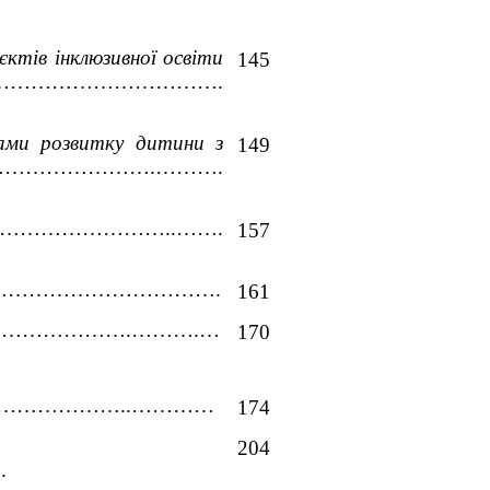
єктів інклюзивної освіти 
145
…………………………….
рами розвитку дитини з 
149
…………………….……….
.……………………..…….
157
…………………………………….
161
….…………………….……….…
170
……………..…………
174
204
.