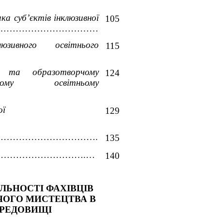
а суб’єктів інклюзивної 
105
……………………………
зивного освітнього 
115
у та образотворчому 
124
му освітньому 
ї 
129
…………………………………….
135
…….…………………………….…
140
ЛЬНОСТІ ФАХІВЦІВ 
ОГО МИСТЕЦТВА В 
РЕДОВИЩІ