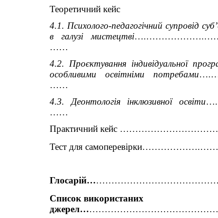
Теоретичний кейс
4.1. Психолого-педагогічний супровід суб’
в галузі мистецтві
….……………….…
……
4.2. Проєктування індивідуальної прог
особливими освітніми потребами
….
……
4.3. Деонтологія інклюзивної освіти
…
……
Практичний кейс …………………
Тест для самоперевірки……………
Глосарій…
……………………………………
Список використаних 
джерел…
……………………………………