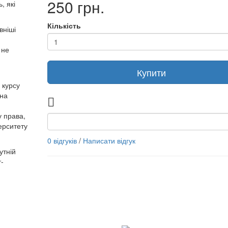
250 грн.
, які
Кількість
вніші
 не
Купити
 курсу
 на
у права,
верситету
0 відгуків
/
Написати відгук
утній
т-