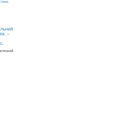
альний
ва. –
с.
етичний