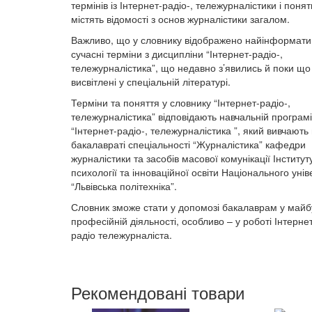
термінів із Інтернет-радіо-, тележурналістики і понять
містять відомості з основ журналістики загалом.
Важливо, що у словнику відображено найінформати
сучасні терміни з дисципліни “Інтернет-радіо-,
тележурналістика”, що недавно з’явились й поки що
висвітлені у спеціальній літературі.
Терміни та поняття у словнику “Інтернет-радіо-,
тележурналістика” відповідають навчальній програмі
“Інтернет-радіо-, тележурналістика ”, який вивчають
бакалавраті спеціальності “Журналістика” кафедри
журналістики та засобів масової комунікації Інститут
психології та інноваційної освіти Національного уні
“Львівська політехніка”.
Словник зможе стати у допомозі бакалаврам у майб
професійній діяльності, особливо – у роботі Інтерне
радіо тележурналіста.
Рекомендовані товари