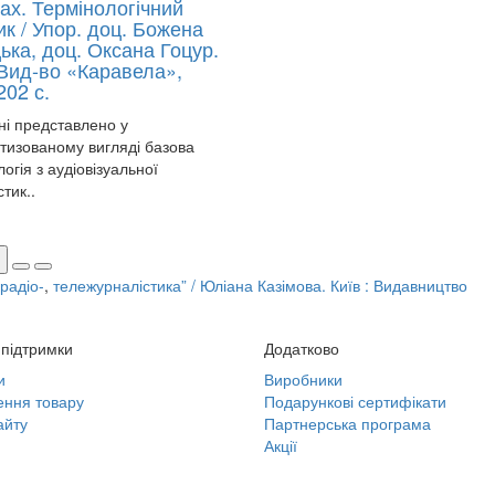
ах. Термінологічний
к / Упор. доц. Божена
ька, доц. Оксана Гоцур.
 Вид-во «Каравела»,
202 с.
ні представлено у
тизованому вигляді базова
огія з аудіовізуальної
тик..
радіо-
,
тележурналістика” / Юліана Казімова. Київ : Видавництво
підтримки
Додатково
и
Виробники
ння товару
Подарункові сертифікати
айту
Партнерська програма
Акції