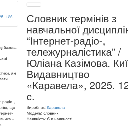
Словник термінів з
навчальної дисциплі
“Інтернет-радіо-,
тележурналістика” /
ді базова
Юліана Казімова. Киї
чені
Видавництво
тики, які
вати
«Каравела», 2025. 1
с.
-радіо-,
огію, що
Виробник:
Каравела
тернет-
Модель: словник
овника –
Наявність: Є в наявності
ня