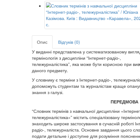
Опис
Відгуків (0)
У виданні представлена у систематизованому вигля
термінологія з дисципліни “Інтернет-радіо-,
тележурналістика”, яка може бути корисною при вив
даного предмету.
У словнику є терміни з Інтернет-радіо-, тележурналіс
допоможуть студентам та журналістам краще опану
знання з галузі.
ПЕРЕДМОВА
“Словник термінів з навчальної дисципліни «Інтернет
тележурналістика»” містить спеціалізовану термінол
знаходить широке застосування в сучасній роботі Ін
радіо-, тележурналіста. Основне завдання цього сл
подати детальне і доступне для розуміння пояснен