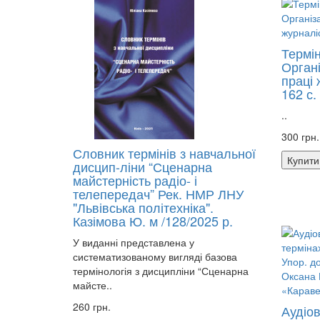
Термі
Органі
праці 
162 с.
..
300 грн.
Словник термінів з навчальної
Купити
дисцип-ліни “Сценарна
майстерність радіо- і
телепередач” Рек. НМР ЛНУ
"Львівська політехніка".
Казімова Ю. м /128/2025 р.
У виданні представлена у
систематизованому вигляді базова
термінологія з дисципліни “Сценарна
майсте..
260 грн.
Аудіов