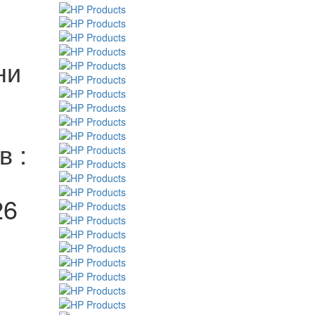
ни
в :
26