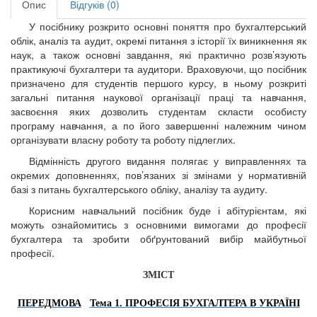
Опис
Відгуків (0)
У посібнику розкрито основні поняття про бухгалтерський
облік, аналіз та аудит, окремі питання з історії їх виникнення як
наук, а також основні завдання, які практично розв’язують
практикуючі бухгалтери та аудитори. Враховуючи, що посібник
призначено для студентів першого курсу, в ньому розкриті
загальні питання наукової організації праці та навчання,
засвоєння яких дозволить студентам скласти особисту
програму навчання, а по його завершенні належним чином
організувати власну роботу та роботу підлеглих.
Відмінність другого видання полягає у виправленнях та
окремих доповненнях, пов’язаних зі змінами у нормативній
базі з питань бухгалтерського обліку, аналізу та аудиту.
Корисним навчальний посібник буде і абітурієнтам, які
можуть ознайомитись з основними вимогами до професії
бухгалтера та зробити обґрунтований вибір майбутньої
професії.
ЗМІСТ
ПЕРЕДМОВА
Тема 1.
ПРОФЕСІЯ БУХГАЛТЕРА
В УКРАЇНІ