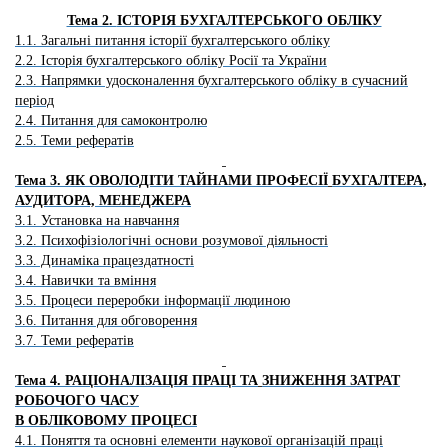
Тема 2.
ІСТОРІЯ БУХГАЛТЕРСЬКОГО ОБЛІКУ
1.1. Загальні питання історії бухгалтерського обліку
2.2. Історія бухгалтерського обліку Росії та України
2.3. Напрямки удосконалення бухгалтерського обліку в сучасний
період
2.4. Питання для самоконтролю
2.5. Теми рефератів
Тема 3.
ЯК ОВОЛОДІТИ ТАЙНАМИ ПРОФЕСІЇ
БУХГАЛТЕРА,
АУДИТОРА, МЕНЕДЖЕРА
3.1. Установка на навчання
3.2. Психофізіологічні основи розумової діяльності
3.3. Динаміка працездатності
3.4. Навички та вміння
3.5. Процеси переробки інформації людиною
3.6. Питання для обговорення
3.7. Теми рефератів
Тема 4.
РАЦІОНАЛІЗАЦІЯ ПРАЦІ ТА
ЗНИЖЕННЯ ЗАТРАТ
РОБОЧОГО ЧАСУ
В ОБЛІКОВОМУ ПРОЦЕСІ
4.1. Поняття та основні елементи наукової організацій праці