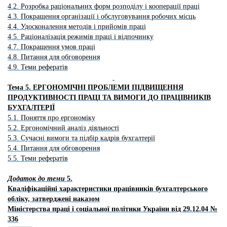
4.2. Розробка раціональних форм розподілу і кооперації праці
4.3. Покращення організації і обслуговування робочих місць
4.4. Удосконалення методів і прийомів праці
4.5. Раціоналізація режимів праці і відпочинку
4.7. Покращення умов праці
4.8. Питання для обговорення
4.9. Теми рефератів
Тема 5.
ЕРГОНОМІЧНІ ПРОБЛЕМИ ПІДВИЩЕННЯ
ПРОДУКТИВНОСТІ ПРАЦІ ТА ВИМОГИ
ДО ПРАЦІВНИКІВ
БУХГАЛТЕРІЇ
5.1. Поняття про ергономіку
5.2. Ергономічний аналіз діяльності
5.3. Сучасні вимоги та підбір кадрів бухгалтерії
5.4. Питання для обговорення
5.5. Теми рефератів
Додаток до теми
5.
Кваліфікаційні характеристики працівників бухгалтерського
обліку, затверджені наказом
Міністерства праці і соціальної політики України від 29.12.04 №
336