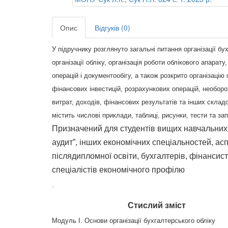
Опис
Відгуків (0)
У підручнику розглянуто загальні питання організації бу
організації обліку, організація роботи облікового апара
операцій і документообігу, а також розкрито організацію
фінансових інвестицій, розрахункових операцій, необоро
витрат, доходів, фінансових результатів та інших склад
містить числові приклади, таблиці, рисунки, тести та з
Призначений для студентів вищих навчальних з
аудит”, інших економічних спеціальностей, аспі
післядипломної освіти, бухгалтерів, фінансист
спеціалістів економічного профілю
.
Стислий зміст
Модуль І. Основи організації бухгалтерського обліку