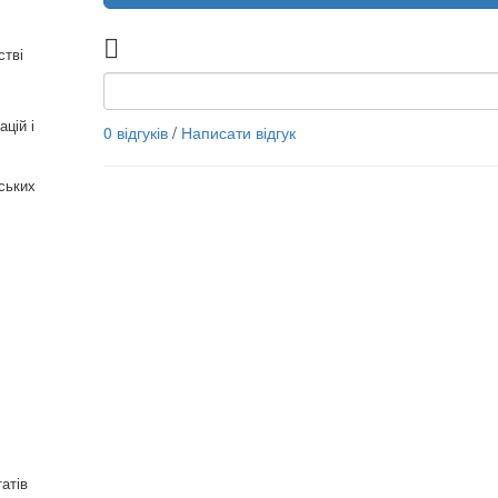
стві
цій і
0 відгуків
/
Написати відгук
рських
татів