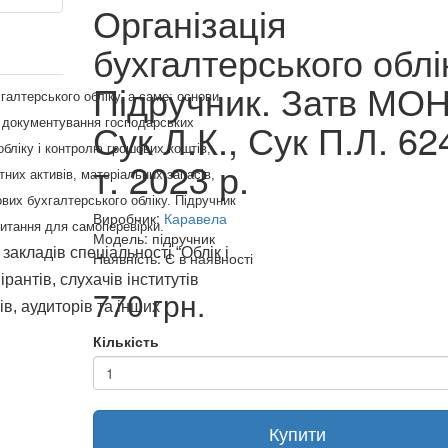
Організація
бухгалтерського облі
Підручник. Затв МО
хгалтерського обліку, а саме: основи
Сук Л.К., Сук П.Л. 624
ту, документування господарських
 обліку і контролю грошових коштів,
т. 2023 р.
тних активів, матеріальних запасів,
ових бухгалтерського обліку. Підручник
Виробник:
Каравела
апитання для самоперевірки.
Модель: підручник
акладів спеціальності “Облік і
Наявність: Є в наявності
рантів, слухачів інститутів
770 грн.
ів, аудиторів та інших
Кількість
Купити