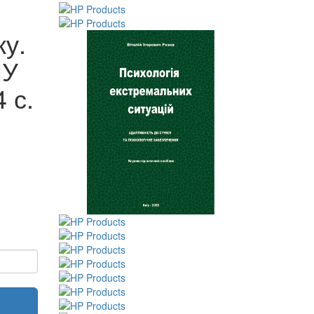
ку.
НУ
 с.