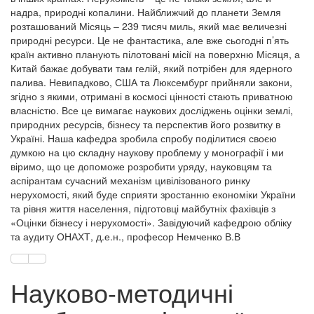
надра, природні копалини. Найближчий до планети Земля
розташований Місяць – 239 тисяч миль, який має величезні
природні ресурси. Це не фантастика, але вже сьогодні п’ять
країн активно планують пілотовані місії на поверхню Місяця, а
Китай бажає добувати там гелій, який потрібен для ядерного
палива. Невипадково, США та Люксембург прийняли закони,
згідно з якими, отримані в космосі цінності стають приватною
власністю. Все це вимагає наукових досліджень оцінки землі,
природних ресурсів, бізнесу та перспектив його розвитку в
Україні. Наша кафедра зробила спробу поділитися своєю
думкою на цю складну наукову проблему у монографії і ми
віримо, що це допоможе розробити уряду, науковцям та
аспірантам сучасний механізм цивілізованого ринку
нерухомості, який буде сприяти зростанню економіки України
та рівня життя населення, підготовці майбутніх фахівців з
«Оцінки бізнесу і нерухомості». Завідуючий кафедрою обліку
та аудиту ОНАХТ, д.е.н., професор Немченко В.В
Науково-методичні