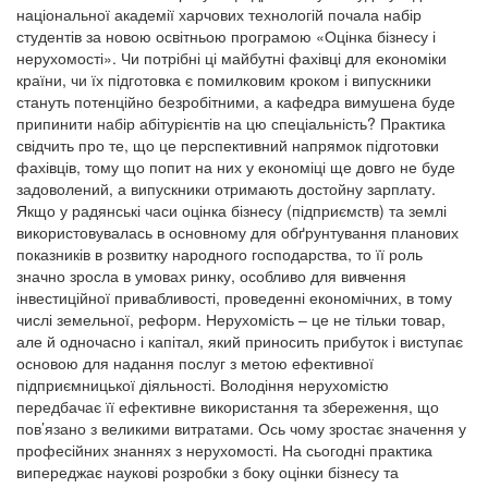
національної академії харчових технологій почала набір
студентів за новою освітньою програмою «Оцінка бізнесу і
нерухомості». Чи потрібні ці майбутні фахівці для економіки
країни, чи їх підготовка є помилковим кроком і випускники
стануть потенційно безробітними, а кафедра вимушена буде
припинити набір абітурієнтів на цю спеціальність? Практика
свідчить про те, що це перспективний напрямок підготовки
фахівців, тому що попит на них у економіці ще довго не буде
задоволений, а випускники отримають достойну зарплату.
Якщо у радянські часи оцінка бізнесу (підприємств) та землі
використовувалась в основному для обґрунтування планових
показників в розвитку народного господарства, то її роль
значно зросла в умовах ринку, особливо для вивчення
інвестиційної привабливості, проведенні економічних, в тому
числі земельної, реформ. Нерухомість – це не тільки товар,
але й одночасно і капітал, який приносить прибуток і виступає
основою для надання послуг з метою ефективної
підприємницької діяльності. Володіння нерухомістю
передбачає її ефективне використання та збереження, що
пов’язано з великими витратами. Ось чому зростає значення у
професійних знаннях з нерухомості. На сьогодні практика
випереджає наукові розробки з боку оцінки бізнесу та