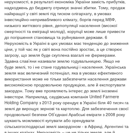
нерухомості, в результаті економіка України замість прибутків,
надходжень до бюджету отримує значні збитки. Тому, продаж
найкращої у світі землі під тиском олігархату, в умовах
інвестиційно-непривабливого клімату, боргів перед МВФ,
низького життєвого рівня, депопуляції населення (високої
смертності та еміграції молоді), корупції може лише привести
до погіршення становища та руйнування держави. 6
Нерухомість в Україні в цих умовах має тенденцію до зниження
ціни, у той час як у світі вона постійно зростає, а це створює
загрозу, що земля буде скуплена взагалі не фермерами.
Здавна слав’яни називали землю годувальницею. Якщо не
буде землі, то і не стане годувальниці і населення. Українська
земля має величезний потенціал, яка в умовах ефективного
використання може не тільки забезпечити населення держави
високоякісною продовольчою продукцією, але й експортувати
закордон. Тому вже проявляють інтерес до землі іноземні
інвестори. Наприклад, саудівська компанія United Farmere
Holding Company з 2013 року орендує в Україні біля 40 тисяч га
землі де вирощує зернові та картоплю. Для забезпечення своєї
продовольчої безпеки Об’єднані Арабські емірати з 2008 року
шукають можливості купувати або орендувати
сільськогосподарські землі закордоном - в Африці, Аргентині та
в інших країнах. Нерухомість – це не тільки земля, але й