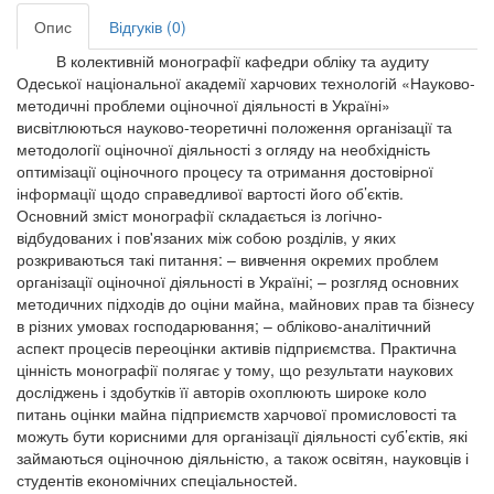
Опис
Відгуків (0)
В колективній монографії кафедри обліку та аудиту
Одеської національної академії харчових технологій «Науково-
методичні проблеми оціночної діяльності в Україні»
висвітлюються науково-теоретичні положення організації та
методології оціночної діяльності з огляду на необхідність
оптимізації оціночного процесу та отримання достовірної
інформації щодо справедливої вартості його об’єктів.
Основний зміст монографії складається із логічно-
відбудованих і пов'язаних між собою розділів, у яких
розкриваються такі питання: – вивчення окремих проблем
організації оціночної діяльності в Україні; – розгляд основних
методичних підходів до оціни майна, майнових прав та бізнесу
в різних умовах господарювання; – обліково-аналітичний
аспект процесів переоцінки активів підприємства. Практична
цінність монографії полягає у тому, що результати наукових
досліджень і здобутків її авторів охоплюють широке коло
питань оцінки майна підприємств харчової промисловості та
можуть бути корисними для організації діяльності суб’єктів, які
займаються оціночною діяльністю, а також освітян, науковців і
студентів економічних спеціальностей.