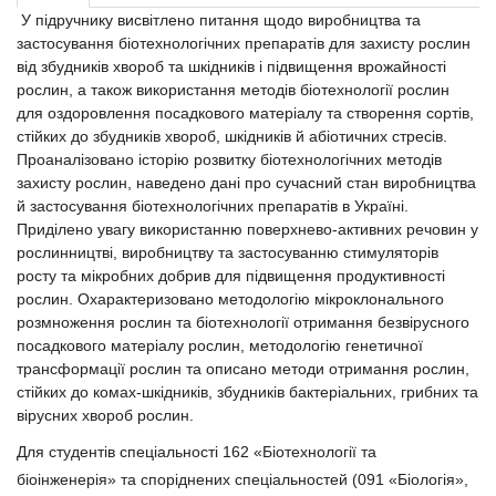
У підручнику висвітлено питання щодо виробництва та
застосування біотехнологічних препаратів для захисту рослин
від збудників хвороб та шкідників і підвищення врожайності
рослин, а також використання методів біотехнології рослин
для оздоровлення посадкового матеріалу та створення сортів,
стійких до збудників хвороб, шкідників й абіотичних стресів.
Проаналізовано історію розвитку біотехнологічних методів
захисту рослин, наведено дані про сучасний стан виробництва
й застосування біотехнологічних препаратів в Україні.
Приділено увагу використанню поверхнево-активних речовин у
рослинництві, виробництву та застосуванню стимуляторів
росту та мікробних добрив для підвищення продуктивності
рослин. Охарактеризовано методологію мікроклонального
розмноження рослин та біотехнології отримання безвірусного
посадкового матеріалу рослин, методологію генетичної
трансформації рослин та описано методи отримання рослин,
стійких до комах-шкідників, збудників бактеріальних, грибних та
вірусних хвороб рослин.
Для студентів спеціальності 162 «Біотехнології та
біоінженерія» та споріднених спеціальностей (091 «Біологія»,