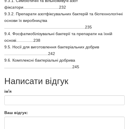
9.3.1. Симбіотичні та вільноживучі азот
фіксатори...............................232
9.3.2. Препарати азотфіксувальних бактерій та біотехнологічні
основи їх виробництва
......................................................................235
9.4. Фосфатмобілізувальні бактерії та препарати на їхній
основі...............238
9.5. Носії для виготовлення бактеріальних добрив
......................................242
9.6. Комплексні бактеріальні добрива
...........................................................245
Написати відгук
ім'я
Ваш відгук: