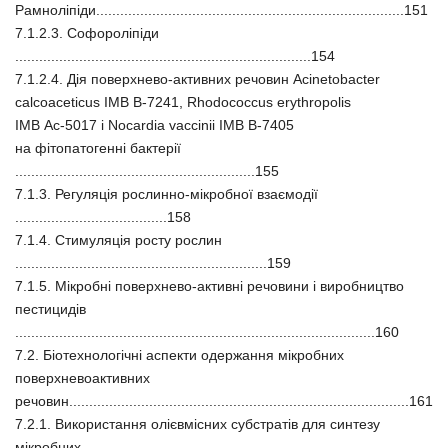
Рамноліпіди.............................................................................151
7.1.2.3. Софороліпіди
..........................................................................154
7.1.2.4. Дія поверхнево-активних речовин Acinetobacter
calcoaceticus ІМВ В-7241, Rhodococcus erythropolis
ІМВ Aс-5017 і Nocardia vaccinii ІМВ В-7405
на фітопатогенні бактерії
............................................................155
7.1.3. Регуляція рослинно-мікробної взаємодії
......................................158
7.1.4. Стимуляція росту рослин
...............................................................159
7.1.5. Мікробні поверхнево-активні речовини і виробництво
пестицидів
..........................................................................................160
7.2. Біотехнологічні аспекти одержання мікробних
поверхневоактивних
речовин.....................................................................................161
7.2.1. Використання олієвмісних субстратів для синтезу
мікробних