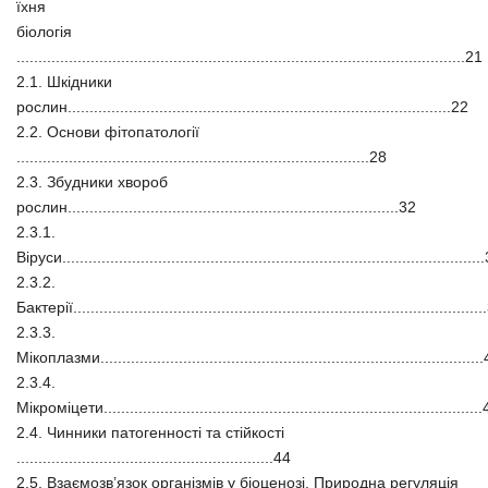
їхня
біологія
.......................................................................................................21
2.1. Шкідники
рослин........................................................................................22
2.2. Основи фітопатології
.................................................................................28
2.3. Збудники хвороб
рослин............................................................................32
2.3.1.
Віруси...............................................................................................
2.3.2.
Бактерії.............................................................................................
2.3.3.
Мікоплазми.......................................................................................
2.3.4.
Мікроміцети......................................................................................
2.4. Чинники патогенності та стійкості
...........................................................44
2.5. Взаємозв’язок організмів у біоценозі. Природна регуляція