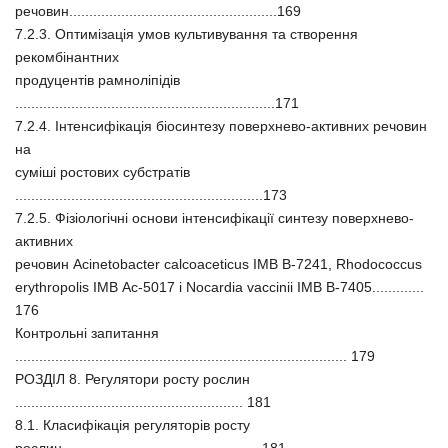
речовин....................................................169
7.2.3. Оптимізація умов культивування та створення
рекомбінантних
продуцентів рамноліпідів
.................................................................171
7.2.4. Інтенсифікація біосинтезу поверхнево-активних речовин
на
суміші ростових субстратів
..............................................................173
7.2.5. Фізіологічні основи інтенсифікації синтезу поверхнево-
активних
речовин Acinetobacter calcoaceticus ІМВ В-7241, Rhodococcus
erythropolis ІМВ Aс-5017 і Nocardia vaccinii ІМВ В-7405.............
176
Контрольні запитання
................................................................................... 179
РОЗДІЛ 8. Регулятори росту рослин
......................................................... 181
8.1. Класифікація регуляторів росту