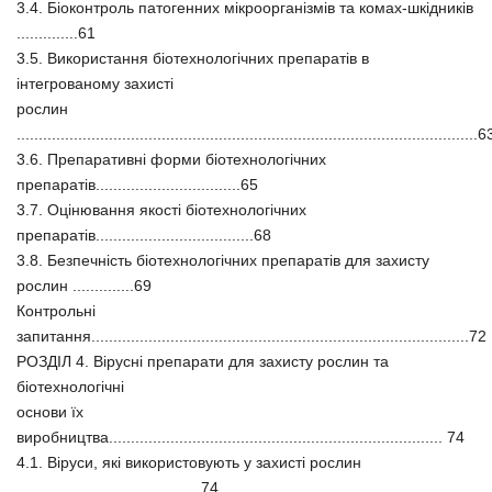
3.4. Біоконтроль патогенних мікроорганізмів та комах-шкідників
..............61
3.5. Використання біотехнологічних препаратів в
інтегрованому захисті
рослин
.........................................................................................................6
3.6. Препаративні форми біотехнологічних
препаратів.................................65
3.7. Оцінювання якості біотехнологічних
препаратів....................................68
3.8. Безпечність біотехнологічних препаратів для захисту
рослин ..............69
Контрольні
запитання......................................................................................72
РОЗДІЛ 4. Вірусні препарати для захисту рослин та
біотехнологічні
основи їх
виробництва............................................................................ 74
4.1. Віруси, які використовують у захисті рослин
......................................... 74