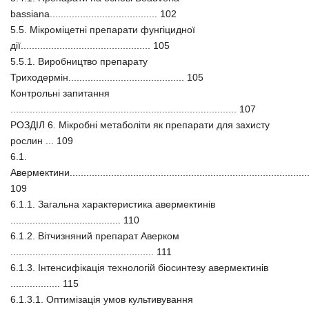
bassiana....................................... 102
5.5. Мікроміцетні препарати фунгіцидної
дії............................................... 105
5.5.1. Виробництво препарату
Триходермін.......................................... 105
Контрольні запитання
.................................................................................. 107
РОЗДІЛ 6. Мікробні метаболіти як препарати для захисту
рослин ... 109
6.1.
Авермектини.......................................................................................
109
6.1.1. Загальна характеристика авермектинів
........................................ 110
6.1.2. Вітчизняний препарат Аверком
.................................................... 111
6.1.3. Інтенсифікація технологій біосинтезу авермектинів
.................. 115
6.1.3.1. Оптимізація умов культивування