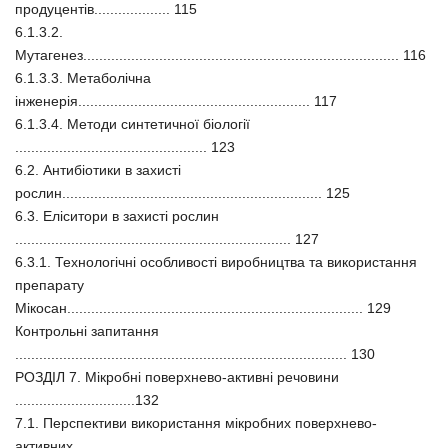
продуцентів................... 115
6.1.3.2.
Мутагенез............................................................................... 116
6.1.3.3. Метаболічна
інженерія.......................................................... 117
6.1.3.4. Методи синтетичної біології
................................................ 123
6.2. Антибіотики в захисті
рослин................................................................. 125
6.3. Еліситори в захисті рослин
..................................................................... 127
6.3.1. Технологічні особливості виробництва та використання
препарату
Мікосан.......................................................................... 129
Контрольні запитання
................................................................................... 130
РОЗДІЛ 7. Мікробні поверхнево-активні речовини
..............................132
7.1. Перспективи використання мікробних поверхнево-
активних