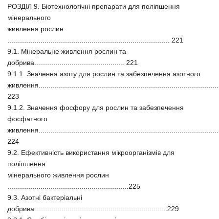
РОЗДІЛ 9. Біотехнологічні препарати для поліпшення
мінерального
живлення рослин
................................................................................... 221
9.1. Мінеральне живлення рослин та
добрива.............................................. 221
9.1.1. Значення азоту для рослин та забезпечення азотного
живлення............................................................................................
223
9.1.2. Значення фосфору для рослин та забезпечення
фосфатного
живлення............................................................................................
224
9.2. Ефективність використання мікроорганізмів для
поліпшення
мінерального живлення рослин
..............................................................225
9.3. Азотні бактеріальні
добрива....................................................................229