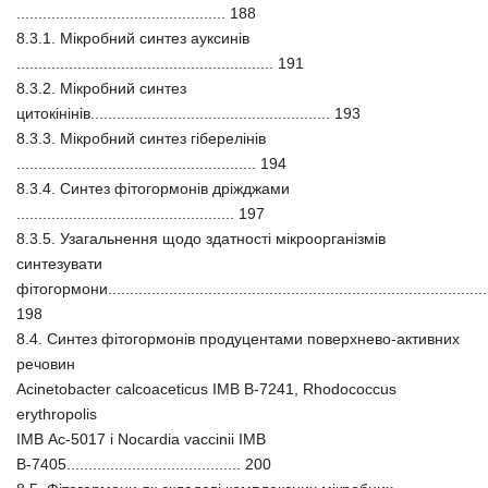
................................................ 188
8.3.1. Мікробний синтез ауксинів
........................................................... 191
8.3.2. Мікробний синтез
цитокінінів....................................................... 193
8.3.3. Мікробний синтез гіберелінів
....................................................... 194
8.3.4. Синтез фітогормонів дріжджами
.................................................. 197
8.3.5. Узагальнення щодо здатності мікроорганізмів
синтезувати
фітогормони.......................................................................................
198
8.4. Синтез фітогормонів продуцентами поверхнево-активних
речовин
Acinetobacter calcoaceticus ІМВ В-7241, Rhodococcus
erythropolis
ІМВ Aс-5017 і Nocardia vaccinii ІМВ
В-7405........................................ 200