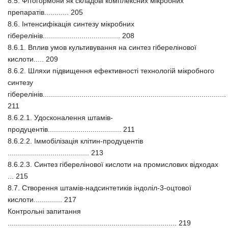
8.5. Фітогормони як складові комплексних мікробних
препаратів............ 205
8.6. Інтенсифікація синтезу мікробних
гіберелінів...................................... 208
8.6.1. Вплив умов культивування на синтез гіберелінової
кислоти..... 209
8.6.2. Шляхи підвищення ефективності технологій мікробного
синтезу
гіберелінів..........................................................................................
211
8.6.2.1. Удосконалення штамів-
продуцентів.................................... 211
8.6.2.2. Іммобілізація клітин-продуцентів
........................................ 213
8.6.2.3. Синтез гіберелінової кислоти на промислових відходах
... 215
8.7. Створення штамів-надсинтетиків індоліл-3-оцтової
кислоти.............. 217
Контрольні запитання
................................................................................... 219