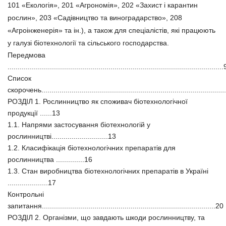
101 «Екологія», 201 «Агрономія», 202 «Захист і карантин
рослин», 203 «Садівництво та виноградарство», 208
«Агроінженерія» та ін.), а також для спеціалістів, які працюють
у галузі біотехнології та сільського господарства.
Передмова
...........................................................................................................
Список
скорочень.........................................................................................
РОЗДІЛ 1. Рослинництво як споживач біотехнологічної
продукції ......13
1.1. Напрями застосування біотехнологій у
рослинництві............................13
1.2. Класифікація біотехнологічних препаратів для
рослинництва ..............16
1.3. Стан виробництва біотехнологічних препаратів в Україні
....................17
Контрольні
запитання......................................................................................20
РОЗДІЛ 2. Організми, що завдають шкоди рослинництву, та