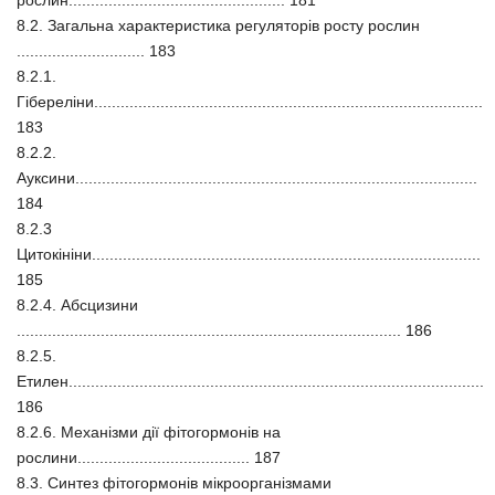
рослин................................................. 181
8.2. Загальна характеристика регуляторів росту рослин
............................. 183
8.2.1.
Гібереліни........................................................................................
183
8.2.2.
Ауксини...........................................................................................
184
8.2.3
Цитокініни........................................................................................
185
8.2.4. Абсцизини
....................................................................................... 186
8.2.5.
Етилен..............................................................................................
186
8.2.6. Механізми дії фітогормонів на
рослини....................................... 187
8.3. Синтез фітогормонів мікроорганізмами