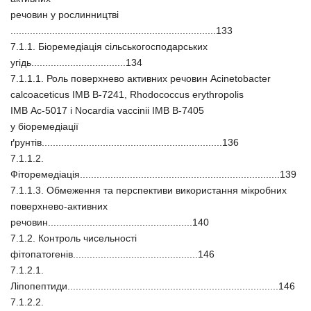
речовин у рослинництві
..........................................................................133
7.1.1. Біоремедіація сільськогосподарських
угідь..................................134
7.1.1.1. Роль поверхнево активних речовин Acinetobacter
calcoaceticus IМВ В-7241, Rhodococcus erythropolis
IМВ Ac-5017 і Nocardia vaccinii IМВ В-7405
у біоремедіації
ґрунтів.................................................................136
7.1.1.2.
Фіторемедіація........................................................................139
7.1.1.3. Обмеження та перспективи використання мікробних
поверхнево-активних
речовин....................................................140
7.1.2. Контроль чисельності
фітопатогенів.............................................146
7.1.2.1.
Ліпопептиди............................................................................146
7.1.2.2.