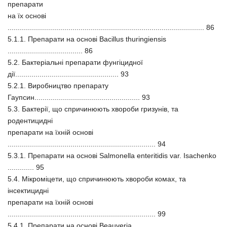
препарати
на їх основі
................................................................................................. 86
5.1.1. Препарати на основі Bacillus thuringiensis
..................................... 86
5.2. Бактеріальні препарати фунгіцидної
дії................................................... 93
5.2.1. Виробництво препарату
Гаупсин.................................................... 93
5.3. Бактерії, що спричинюють хвороби гризунів, та
родентицидні
препарати на їхній основі
......................................................................... 94
5.3.1. Препарати на основі Salmonella enteritidis var. Isachenko
............. 95
5.4. Мікроміцети, що спричинюють хвороби комах, та
інсектицидні
препарати на їхній основі
......................................................................... 99
5.4.1. Препарати на основі Beauveria