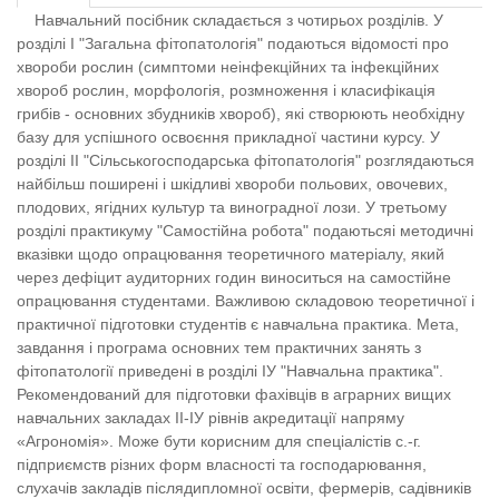
Навчальний посібник складається з чотирьох розділів. У
розділі І "Загальна фітопатологія" подаються відомості про
хвороби рослин (симптоми неінфекційних та інфекційних
хвороб рослин, морфологія, розмноження і класифікація
грибів - основних збудників хвороб), які створюють необхідну
базу для успішного освоєння прикладної частини курсу. У
розділі ІІ "Сільськогосподарська фітопатологія" розглядаються
найбільш поширені і шкідливі хвороби польових, овочевих,
плодових, ягідних культур та виноградної лози. У третьому
розділі практикуму "Самостійна робота" подаютьсяі методичні
вказівки щодо опрацювання теоретичного матеріалу, який
через дефіцит аудиторних годин виноситься на самостійне
опрацювання студентами. Важливою складовою теоретичної і
практичної підготовки студентів є навчальна практика. Мета,
завдання і програма основних тем практичних занять з
фітопатології приведені в розділі ІУ "Навчальна практика".
Рекомендований для підготовки фахівців в аграрних вищих
навчальних закладах ІІ-ІУ рівнів акредитації напряму
«Агрономія». Може бути корисним для спеціалістів с.-г.
підприємств різних форм власності та господарювання,
слухачів закладів післядипломної освіти, фермерів, садівників