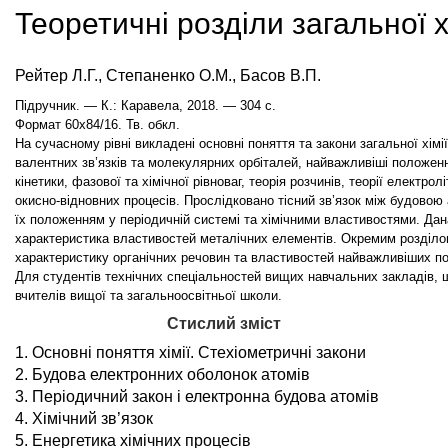
Теоретичні розділи загальної х
Рейтер Л.Г., Степаненко О.М., Басов В.П.
Підручник. — К.: Каравела, 2018. — 304 с.
Формат 60х84/16. Тв. обкл.
На сучасному рівні викладені основні поняття та закони загальної хімі
валентних зв’язків та молекулярних орбіталей, найважливіші положенн
кінетики, фазової та хімічної рівноваг, теорія розчинів, теорії електролі
окисно-відновних процесів. Прослідковано тісний зв’язок між будовою 
їх положенням у періодичній системі та хімічними властивостями. Дан
характеристика властивостей металічних елементів. Окремим розділ
характеристику органічних речовин та властивостей найважливіших по
Для студентів технічних спеціальностей вищих навчальних закладів, ш
вчителів вищої та загальноосвітньої школи.
Стислий зміст
1. Основні поняття хімії. Стехіометричні закони
2. Будова електронних оболонок атомів
3. Періодичний закон і електронна будова атомів
4. Хімічний зв’язок
5. Енергетика хімічних процесів