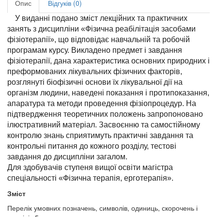
Опис
Відгуків (0)
У виданні подано зміст лекційних та практичних
занять з дисципліни «Фізична реабілітація засобами
фізіотерапії», що відповідає навчальній та робочій
програмам курсу. Викладено предмет і завдання
фізіотерапії, дана характеристика основних природних і
преформованих лікувальних фізичних факторів,
розглянуті біофізичні основи їх лікувальної дії на
організм людини, наведені показання і протипоказання,
апаратура та методи проведення фізіопроцедур. На
підтвердження теоретичних положень запропоновано
ілюстративний матеріал. Засвоєнню та самостійному
контролю знань сприятимуть практичні завдання та
контрольні питання до кожного розділу, тестові
завдання до дисципліни загалом.
Для здобувачів ступеня вищої освіти магістра
спеціальності «Фізична терапія, ерготерапія».
Зміст
Перелік умовних позначень, символів, одиниць, скорочень і