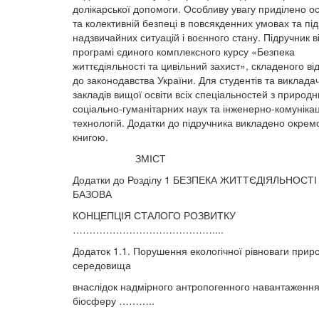
долікарської допомоги. Особливу увагу приділено о
та колективній безпеці в повсякденних умовах та під
надзвичайних ситуацій і воєнного стану. Підручник в
програмі єдиного комплексного курсу «Безпека
життєдіяльності та цивільний захист», складеного ві
до законодавства України. Для студентів та викладач
закладів вищої освіти всіх спеціальностей з природн
соціально-гуманітарних наук та інженерно-комуніка
технологій. Додатки до підручника викладено окре
книгою.
ЗМІСТ
Додатки до Розділу 1 БЕЗПЕКА ЖИТТЄДІЯЛЬНОСТІ
БАЗОВА
КОНЦЕПЦІЯ СТАЛОГО РОЗВИТКУ
……………………………………....
Додаток 1.1. Порушення екологічної рівноваги прир
середовища
внаслідок надмірного антропогенного навантаження
біосферу ………..