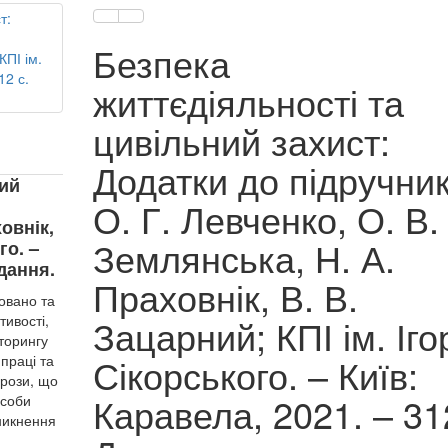
Безпека
життєдіяльності та
цивільний захист:
Додатки до підручник
ний
О. Г. Левченко, О. В.
овнік,
Землянська, Н. А.
го. –
дання.
Праховнік, В. В.
овано та
тивості,
Зацарний; КПІ ім. Іго
іторингу
Сікорського. – Київ:
 праці та
грози, що
Каравела, 2021. – 31
асоби
иникнення