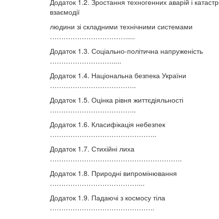
Додаток 1.2. Зростання техногенних аварій і катаст
взаємодії
людини зі складними технічними системами
…………………………….....
Додаток 1.3. Соціально-політична напруженість
……………………….....
Додаток 1.4. Національна безпека України
………………………………..
Додаток 1.5. Оцінка рівня життєдіяльності
………………………………..
Додаток 1.6. Класифікація небезпек
………………………………………..
Додаток 1.7. Стихійні лиха
………………………………………………….
Додаток 1.8. Природні випромінювання
…………………………………...
Додаток 1.9. Падаючі з космосу тіла
……………………………………….