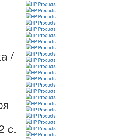
а /
ря
2 с.