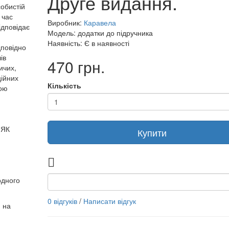
Друге видання.
собистій
 час
Виробник:
Каравела
ідповідає
Модель: додатки до підручника
Наявність: Є в наявності
дповідно
ів
470 грн.
ичих,
ційних
Кількість
мою
 ЯК
Купити
одного
0 відгуків
/
Написати відгук
 на