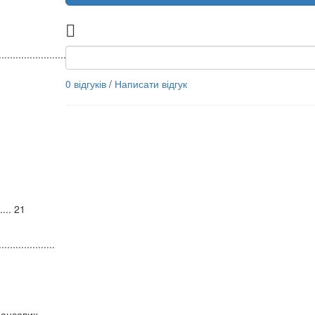
........................
0 відгуків
/
Написати відгук
...... 21
...................
нансових