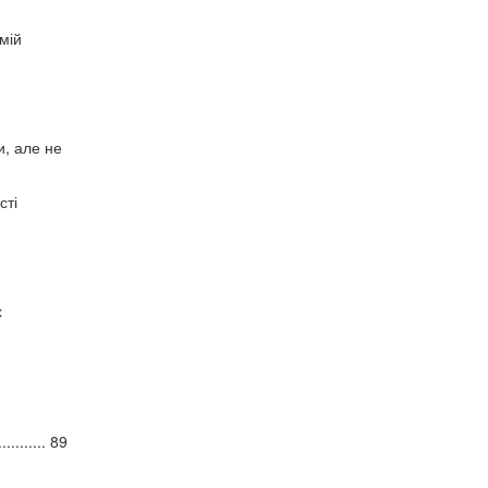
мій
и, але не
сті
х
........... 89