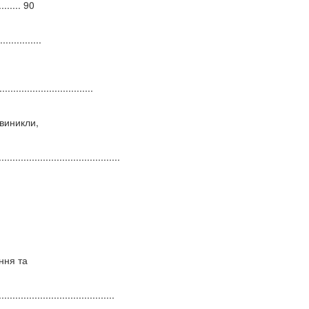
.......... 90
..............
.................................
 виникли,
............................................
ення та
......................................