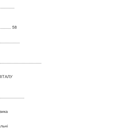
...........
............ 58
................
...................................
ПІТАЛУ
....................
вика
альні