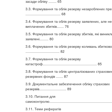
засади обліку ........ 65
3.3. Формування та облік резерву незароблених пре
................................... 68
3.4. Формування та облік резерву заявлених, але не
виплачених збитків....... 76
3.5. Формування та облік резерву збитків, які виникл
заявлені......... 80
3.6. Формування та облік резерву коливань збитково
.................................. 82
3.7. Формування та облік резерву
катастроф...................................................... 85
3.8. Формування та облік централізованих страхови
резервних фондів ....... 87
3.9. Документальне забезпечення обліку страхових
резервів........................... 89
3.10. Питання для
самоконтролю..............................................................
3.11. Теми рефератів