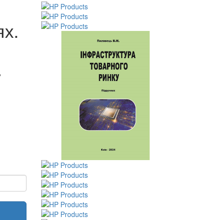
ях.
.