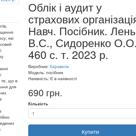
Облік і аудит у
страхових організаці
ів,
Навч. Посібник. Лень
вищення
В.С., Сидоренко О.О
су, які
нсовий
460 с. т. 2023 р.
і
ку
Виробник:
Каравела
анні
Модель: посібник
і
Наявність: Є в наявності
 те, що в
ання для
690 грн.
вних
в
Кількість
в
тійно
ведених
и
Купити