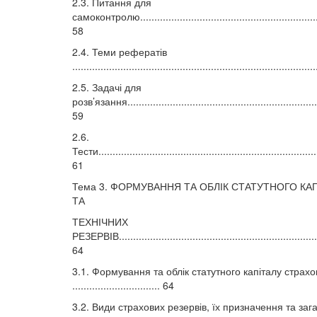
2.3. Питання для
самоконтролю................................................................
58
2.4. Теми рефератів
....................................................................................
2.5. Задачі для
розв’язання....................................................................
59
2.6.
Тести..............................................................................
61
Тема 3. ФОРМУВАННЯ ТА ОБЛІК СТАТУТНОГО КА
ТА
ТЕХНІЧНИХ
РЕЗЕРВІВ.......................................................................
64
3.1. Формування та облік статутного капіталу страхо
............................... 64
3.2. Види страхових резервів, їх призначення та заг