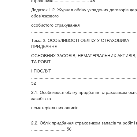
страховика............................. 48
Додаток 1.2. Журнал обліку укладених договорів де
обов’язкового
особистого страхування
....................................................................................
Тема 2. ОСОБЛИВОСТІ ОБЛІКУ У СТРАХОВИКА
ПРИДБАННЯ
ОСНОВНИХ ЗАСОБІВ, НЕМАТЕРІАЛЬНИХ АКТИВІВ,
ТА РОБІТ
І ПОСЛУГ
......................................................................................
52
2.1. Особливості обліку придбання страховиком осн
засобів та
нематеріальних активів
....................................................................................
2.2. Облік придбання страховиком запасів та робіт і
............................ 56