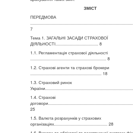
ЗМІСТ
ПЕРЕДМОВА
......................................................................................
7
Тема 1. ЗАГАЛЬНІ ЗАСАДИ СТРАХОВОЇ
ДІЯЛЬНОСТІ.................................... 8
1.1. Регламентація страхової діяльності
................................................................ 8
1.2. Страхові агенти та страхові брокери
............................................................ 18
1.3. Страховий ринок
України........................................................................
1.4. Страхові
договори........................................................................
25
1.5. Валюта розрахунків у страхових
організаціях............................................. 28
1.6. Вимоги до облікової та реєструючої системи фі