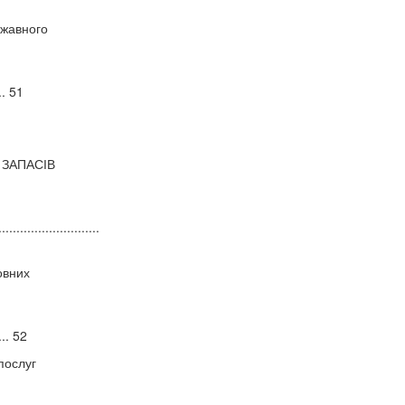
ржавного
.... 51
 ЗАПАСІВ
............................
овних
..... 52
 послуг