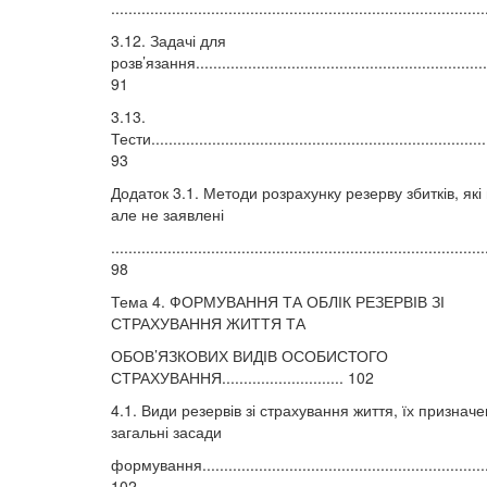
....................................................................................
3.12. Задачі для
розв’язання....................................................................
91
3.13.
Тести..............................................................................
93
Додаток 3.1. Методи розрахунку резерву збитків, які
але не заявлені
......................................................................................
98
Тема 4. ФОРМУВАННЯ ТА ОБЛІК РЕЗЕРВІВ ЗІ
СТРАХУВАННЯ ЖИТТЯ ТА
ОБОВ’ЯЗКОВИХ ВИДІВ ОСОБИСТОГО
СТРАХУВАННЯ............................ 102
4.1. Види резервів зі страхування життя, їх признач
загальні засади
формування.....................................................................
102