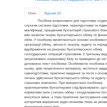
Опис
Відгуків (0)
Посібник розраховано для підготовки студент
слухачів системи підготовки, перепідготовки та під
кваліфікації, працівників бухгалтерій страхового бізне
вже засвоїли теорію бухгалтерського обліку та фіна
облік. У посібнику висвітлюються основні особливост
організації обліку, звітності, аналізу, аудиту та поряд
відображення на рахунках бухгалтерського обліку
господарських операцій страховиків. У третьому вид
актуалізовано нормативну базу та приведено до неї 
доповнено текст посібника. Особливістю посібника є
ньому, крім теоретичного матеріалу, містяться завд
самопідготовки, практичні завдання та тести з осно
питань здійснення бухгалтерського обліку та аудиту 
страхових компаніях. При використанні посібника
практикуючими бухгалтерами слід враховувати, що 
нормативні акти з питань обліку і оподаткування пос
вносяться зміни, а тому практичне застосування на
алгоритмів вирішення задач можливе лише за умов
врахування таких змін.