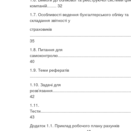
компаній........ 32
1.7. Особливості ведення бухгалтерського обліку та
складання звітності у
страховиків
......................................................................................
35
1.8. Питання для
самоконтролю................................................................
40
1.9. Теми рефератів
....................................................................................
1.10. Задачі для
розв’язання....................................................................
42
1.11.
Тести..............................................................................
43
Додаток 1.1. Приклад робочого плану рахунків