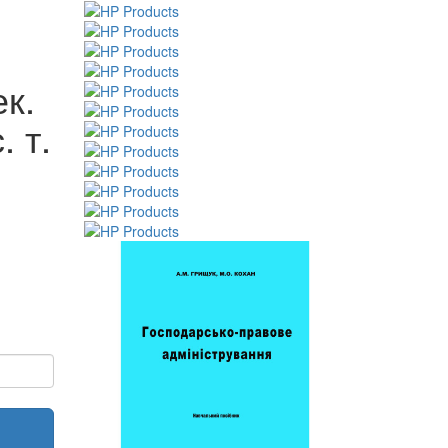
ек.
 т.