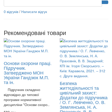
0 відгуків
/
Написати відгук
Рекомендовані товари
Основи охорони праці.
Підручник.
Затверджено МОН
України Гандзюк М.П.
та ін.
Безпека
життєдіяльності та
Підручник складено
цивільний захист:
відповідно до типової
Додатки до підручника
програми нормативної
/ О. Г. Левченко, О. В.
дисципліни "Основи охоро..
Землянська, Н. А.
Праховнік, В. В.