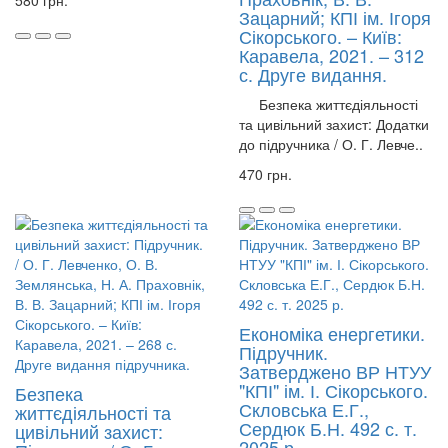
580 грн.
Зацарний; КПІ ім. Ігоря
Сікорського. – Київ:
Каравела, 2021. – 312
с. Друге видання.
Безпека життєдіяльності
та цивільний захист: Додатки
до підручника / О. Г. Левче..
470 грн.
Економіка енергетики.
Підручник.
Затверджено ВР НТУУ
"КПІ" ім. І. Сікорського.
Безпека
Скловська Е.Г.,
життєдіяльності та
Сердюк Б.Н. 492 с. т.
цивільний захист:
2025 р.