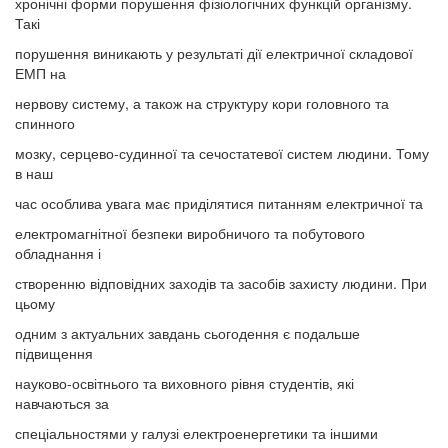
хронічні форми порушення фізіологічних функцій організму.
Такі
порушення виникають у результаті дії електричної складової
ЕМП на
нервову систему, а також на структуру кори головного та
спинного
мозку, серцево-судинної та сечостатевої систем людини. Тому
в наш
час особлива увага має приділятися питанням електричної та
електромагнітної безпеки виробничого та побутового
обладнання і
створенню відповідних заходів та засобів захисту людини. При
цьому
одним з актуальних завдань сьогодення є подальше
підвищення
науково-освітнього та виховного рівня студентів, які
навчаються за
спеціальностями у галузі електроенергетики та іншими