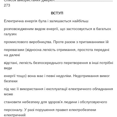
273
ВСТУП
Електрична енергія була і залишається найбільш
розповсюдженим видом енергії, що застосовується в багатьох
галузях
промислового виробництва. Проте разом з притаманними їй
перевагами (відносна легкість отримання, простота передачі
на далекі
відстані, легкість безпосереднього перетворення в інші потрібні
види
енергії тощо) вона має і певні недоліки. Недотримання вимог
безпеки
під час її використання і експлуатації електричного обладнання
може
становити небезпеку для здоров’я людини і обслуговуючого
персоналу. У разі порушення правил електробезпеки
електричний