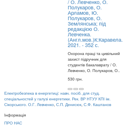
/ О. Левченко, О.
Полукаров, О.
Арламов, Ю.
Полукаров, О.
Землянська; під
редакцією О.
Левченка.
(Англ.мов.)К:Каравела.
2021. - 352 с.
Охорона праці та цивільний
захист підручник для
студентів бакалаврату / О.
Левченко, О. Полукаров, О..
530 грн.
Електробезпека в енергетиці: навч. посіб. для студ.
спеціальностей у галузі енергетики. Рек. ВР НТУУ КПІ ім.
Сікорського. О.Г. Левченко
,
С.П. Денисюк
,
С.Ф. Каштанов
Інформація
ПРО НАС