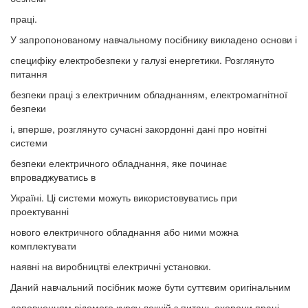
праці.
У запропонованому навчальному посібнику викладено основи і
специфіку електробезпеки у галузі енергетики. Розглянуто
питання
безпеки праці з електричним обладнанням, електромагнітної
безпеки
і, вперше, розглянуто сучасні закордонні дані про новітні
системи
безпеки електричного обладнання, яке починає
впроваджуватись в
Україні. Ці системи можуть використовуватись при
проектуванні
нового електричного обладнання або ними можна
комплектувати
наявні на виробництві електричні установки.
Даний навчальний посібник може бути суттєвим оригінальним
доповненням відомого курсу лекцій з питань охорони праці