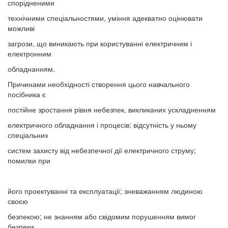
спорідненими
технічними спеціальностями, уміння адекватно оцінювати
можливі
загрози, що виникають при користуванні електричним і
електронним
обладнанням.
Причинами необхідності створення цього навчального
посібника є
постійне зростання рівня небезпек, викликаних ускладненням
електричного обладнання і процесів; відсутність у ньому
спеціальних
систем захисту від небезпечної дії електричного струму;
помилки при
його проектуванні та експлуатації; зневажанням людиною
своєю
безпекою; не знанням або свідомим порушенням вимог
безпеки