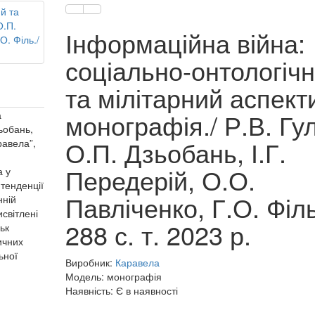
Інформаційна війна:
соціально-онтологіч
та мілітарний аспекти
монографія./ Р.В. Гу
а
зьобань,
О.П. Дзьобань, І.Г.
равела”,
Передерій, О.О.
а у
тенденції
Павліченко, Г.О. Філь
нній
исвітлені
288 с. т. 2023 р.
ьк
ичних
ьної
Виробник:
Каравела
Модель: монографія
Наявність: Є в наявності