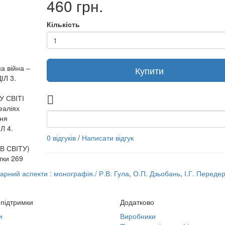
460 грн.
Кількість
а війна –
Купити
ІЛ 3.
 СВІТІ
еаліях
ння
Л 4.
0 відгуків
/
Написати відгук
 СВІТУ)
тки 269
арний аспекти : монографія./ Р.В. Гула
,
О.П. Дзьобань
,
І.Г. Передер
підтримки
Додатково
и
Виробники