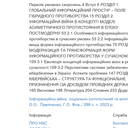
Перелік умовних скорочень 4 Вступ 6 РОЗДІЛ 1.
ГЛОБАЛЬНИЙ ІНФОРМАЦІЙНИЙ ПРОСТІР – ПОЛЕ
ГІБРИДНОГО ПРОТИБОРСТВА 15 РОЗДІЛ 2.
ІНФОРМАЦІЙНА ВІЙНА В КОНЦЕПТІ МОДЕЛІ
АСИМЕТРИЧНОГО ПРОТИСТОЯННЯ В ЕПОХУ
ПОСТМОДЕРНУ 53 2.1 Особливості інформаційного
протиборства в сучасних умовах 53 2.2 Інформаційн
вища форма інформаційного протиборства 70 РОЗД
МОДЕРНІЗАЦІЯ ТА ТРАНСФОРМАЦІЯ ФОРМ
ІНФОРМАЦІЙНОГО ПРОТИБОРСТВА У СУЧАСНОМУ
109 3.1 Еволюція концепцій інформаційних воєн в р
сучасності 109 3.2 Перспективи системи забезпече
кібербезпеки в Україні. Аспекти проблеми 147 РОЗДІ
КІБЕРВІЙСЬКА – СТРУКТУРА ТА ФУНКЦІОНАЛЬНЕ
ПРИЗНАЧЕННЯ (ЗА ДОСВІДОМ ПРОВІДНИХ ДЕРЖАВ
165 Висновки 198 Література 204 Словник 233 Дода
Інформаційна війна: соціально-онтологічний та міліт
О.О. Павліченко
,
Г.О. Філь./ 288 с. т. 2023 р.
Інформація
Служба 
ПРО НАС
Контакт