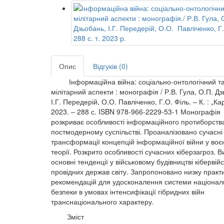
Опис
Відгуків (0)
Інформаційна війна: соціально-онтологічний т
мілітарний аспекти : монографія / Р.В. Гула, О.П. Д
І.Г. Передерій, О.О. Павліченко, Г.О. Філь. – К. : „Ка
2023. – 288 с. ISBN 978-966-2229-53-1 Монографія
розкриває особливості інформаційного протиборств
постмодерному суспільстві. Проаналізовано сучасні 
трансформації концепцій інформаційної війни у воє
теорії. Розкрито особливості сучасних кіберзагроз. В
основні тенденції у військовому будівництві кібервійс
провідних держав світу. Запропоновано низку практ
рекомендацій для удосконалення системи націонал
безпеки в умовах інтенсифікації гібридних війн
транснаціонального характеру.
Зміст