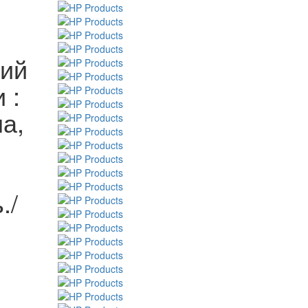
ний
 :
ла,
./