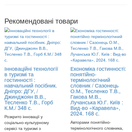
Рекомендовані товари
Інноваційні технології
Економіка гостинності:
в туризмі та
понятійно-
гостинності :
термінологічний
навчальний посібник.
словник / Сазонець
Дніпро: ДГУ, /
О.М., Тесленко Т.В.,
Джинджоян В.В.,
Гакова М.В.,
Тесленко Т.В., Горб
Лучанська Ю.Г. Київ :
К.М./ 348 с.
Вид-во «Каравела»,
2024. 168 с.
Розкрито інновації у
Авторами понятійно-
соціально-культурному
термінологічного словника,
сервісі та туризмі з