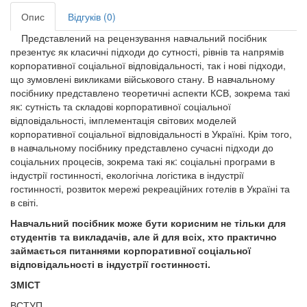
Опис
Відгуків (0)
Представлений на рецензування навчальний посібник
презентує як класичні підходи до сутності, рівнів та напрямів
корпоративної соціальної відповідальності, так і нові підходи,
що зумовлені викликами військового стану. В навчальному
посібнику представлено теоретичні аспекти КСВ, зокрема такі
як: сутність та складові корпоративної соціальної
відповідальності, імплементація світових моделей
корпоративної соціальної відповідальності в Україні. Крім того,
в навчальному посібнику представлено сучасні підходи до
соціальних процесів, зокрема такі як: соціальні програми в
індустрії гостинності, екологічна логістика в індустрії
гостинності, розвиток мережі рекреаційних готелів в Україні та
в світі.
Навчальний посібник може бути корисним не тільки для
студентів та викладачів, але й для всіх, хто практично
займається питаннями корпоративної соціальної
відповідальності в індустрії гостинності.
ЗМІСТ
ВСТУП