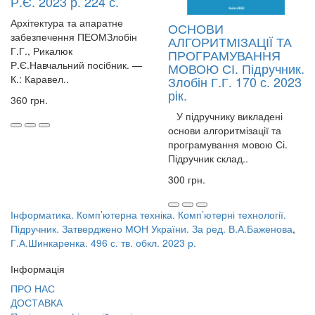
Р.Є. 2023 р. 224 с.
Архітектура та апаратне
ОСНОВИ
забезпечення ПЕОМЗлобін
АЛГОРИТМІЗАЦІЇ ТА
Г.Г., Рикалюк
ПРОГРАМУВАННЯ
Р.Є.Навчальний посібник. —
МОВОЮ СІ. Підручник.
К.: Каравел..
Злобін Г.Г. 170 с. 2023
рік.
360 грн.
У підручнику викладені
основи алгоритмізації та
програмування мовою Сі.
Підручник склад..
300 грн.
Інформатика. Комп’ютерна техніка. Комп’ютерні технології.
Підручник. Затверджено МОН України. За ред. В.А.Баженова
,
Г.А.Шинкаренка. 496 с. тв. обкл. 2023 р.
Інформація
ПРО НАС
ДОСТАВКА