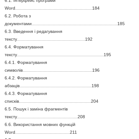
6.1. Інтерфейс програми
Word..............................................................184
6.2. Робота з
документами.....................................................................185
6.3. Введення і редагування
тексту.......................................................192
6.4. Форматування
тексту......................................................................195
6.4.1. Форматування
символів........................................................196
6.4.2. Форматування
абзаців..........................................................198
6.4.3. Форматування
списків..........................................................204
6.5. Пошук і заміна фрагментів
тексту.................................................208
6.6. Використання мовних функцій
Word............................................211