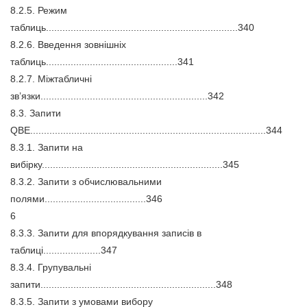
8.2.5. Режим
таблиць......................................................................340
8.2.6. Введення зовнішніх
таблиць................................................341
8.2.7. Міжтабличні
зв’язки.............................................................342
8.3. Запити
QBE......................................................................................344
8.3.1. Запити на
вибірку..................................................................345
8.3.2. Запити з обчислювальними
полями.....................................346
6
8.3.3. Запити для впорядкування записів в
таблиці.....................347
8.3.4. Групувальні
запити................................................................348
8.3.5. Запити з умовами вибору