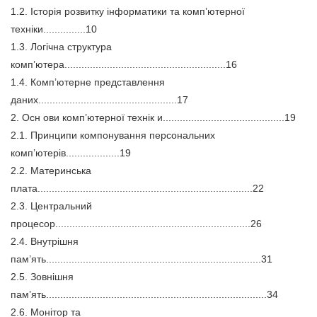
1.2. Історія розвитку інформатики та комп’ютерної
техніки...............10
1.3. Логічна структура
комп’ютера.........................................................16
1.4. Комп’ютерне представлення
даних.................................................17
2. Осн ови комп’ютерної технік и...........................................19
2.1. Принципи компонування персональних
комп’ютерів...................19
2.2. Материнська
плата............................................................................22
2.3. Центральний
процесор.....................................................................26
2.4. Внутрішня
пам’ять............................................................................31
2.5. Зовнішня
пам’ять..............................................................................34
2.6. Монітор та