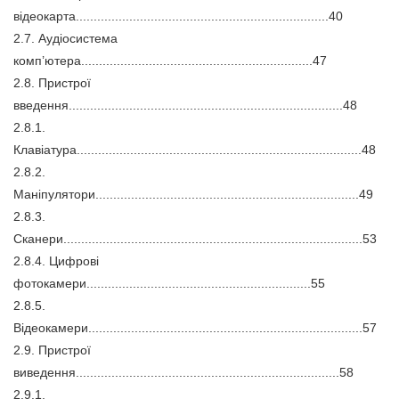
відеокарта.......................................................................40
2.7. Аудіосистема
комп’ютера.................................................................47
2.8. Пристрої
введення.............................................................................48
2.8.1.
Клавіатура................................................................................48
2.8.2.
Маніпулятори..........................................................................49
2.8.3.
Сканери....................................................................................53
2.8.4. Цифрові
фотокамери...............................................................55
2.8.5.
Відеокамери.............................................................................57
2.9. Пристрої
виведення..........................................................................58
2.9.1.