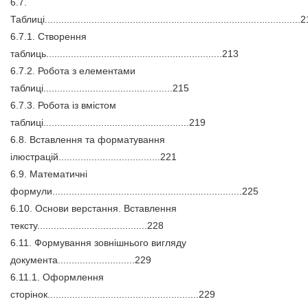
6.7.
Таблиці............................................................................................
6.7.1. Створення
таблиць................................................................213
6.7.2. Робота з елементами
таблиці...............................................215
6.7.3. Робота із вмістом
таблиці.....................................................219
6.8. Вставлення та форматування
ілюстрацій.....................................221
6.9. Математичні
формули.....................................................................225
6.10. Основи верстання. Вставлення
тексту........................................228
6.11. Формування зовнішнього вигляду
документа............................229
6.11.1. Оформлення
сторінок.......................................................229