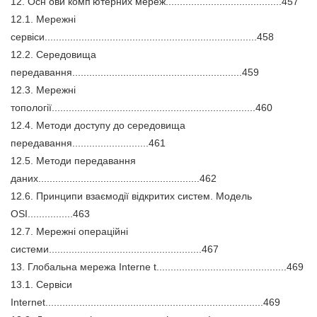
12. Осн ови комп’ютерних мереж.........................................457
12.1. Мережні
сервіси...........................................................................458
12.2. Середовища
передавання............................................................459
12.3. Мережні
топології........................................................................460
12.4. Методи доступу до середовища
передавання...........................461
12.5. Методи передавання
даних.........................................................462
12.6. Принципи взаємодії відкритих систем. Модель
OSI................463
12.7. Мережні операційні
системи......................................................467
13. Глобальна мережа Interne t..............................................469
13.1. Сервіси
Internet.............................................................................469