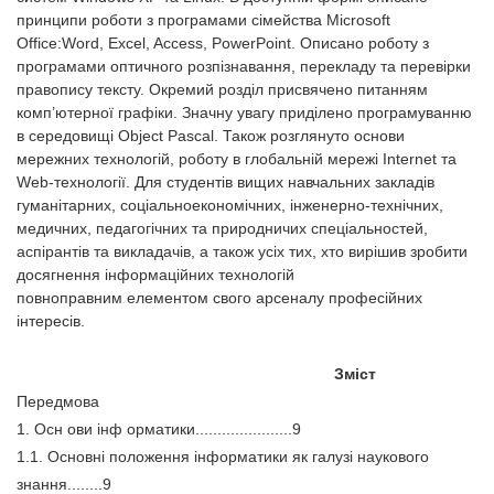
принципи роботи з програмами сімейства Microsoft
Office:
Word, Excel, Access, PowerPoint. Описано роботу з
програмами оптичного
розпізнавання, перекладу та перевірки
правопису тексту. Окремий розділ
присвячено питанням
комп’ютерної графіки. Значну увагу приділено про
грамуванню
в середовищі Object Pascal. Також розглянуто основи
мереж
них технологій, роботу в глобальній мережі Internet та
Web-технології.
Для студентів вищих навчальних закладів
гуманітарних, соціально
економічних, інженерно-технічних,
медичних, педагогічних та природ
ничих спеціальностей,
аспірантів та викладачів, а також усіх тих, хто
вирішив зробити
досягнення інформаційних технологій
повноправним
елементом свого арсеналу професійних
інтересів.
Зміст
Передмова
1. Осн ови інф орматики......................9
1.1. Основні положення інформатики як галузі наукового
знання........9