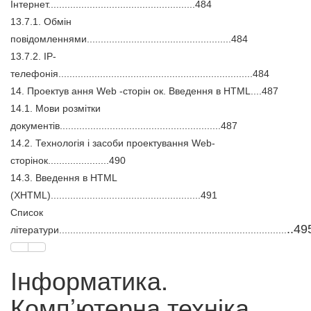
Інтернет.....................................................484
13.7.1. Обмін
повідомленнями....................................................484
13.7.2. IP-
телефонія......................................................................484
14. Проектув ання Web -сторін ок. Введення в HTML....487
14.1. Мови розмітки
документів..........................................................487
14.2. Технологія і засоби проектування Web-
сторінок......................490
14.3. Введення в HTML
(XHTML)......................................................491
Список
..49
літератури..................................................................................
Інформатика.
Комп’ютерна техніка.