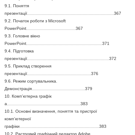
9.1. Поняття
презентації........................................................................367
9.2. Початок роботи з Microsoft
PowerPoint.........................................367
9.3. Головне вікно
PowerPoint...............................................................371
9.4. Підготовка
презентації....................................................................372
9.5. Приклад створення
презентації.....................................................376
9.6. Режим сортувальника.
Демонстрація............................................379
10. Комп’ютерна графік
а.............................................................383
10.1. Основні визначення, поняття та пристрої
комп’ютерної
графіки..................................................................383
10.2. Растровий графічний редактор Adobe