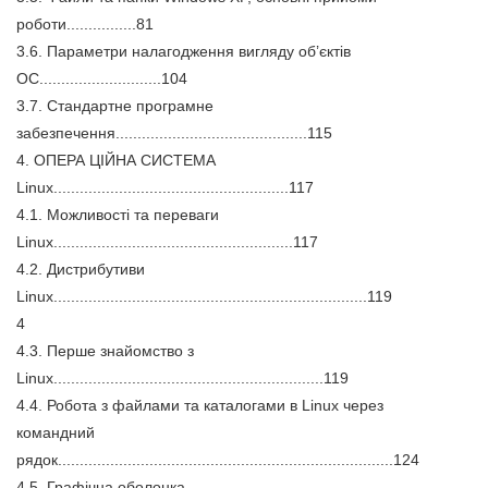
роботи................81
3.6. Параметри налагодження вигляду об’єктів
ОС............................104
3.7. Стандартне програмне
забезпечення............................................115
4. ОПЕРА ЦІЙНА СИСТЕМА
Linux......................................................117
4.1. Можливості та переваги
Linux.......................................................117
4.2. Дистрибутиви
Linux........................................................................119
4
4.3. Перше знайомство з
Linux..............................................................119
4.4. Робота з файлами та каталогами в Linux через
командний
рядок.............................................................................124
4.5. Графічна оболонка