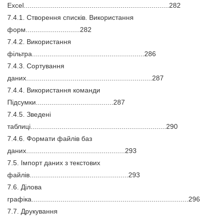
Excel...........................................................................282
7.4.1. Створення списків. Використання
форм............................282
7.4.2. Використання
фільтра..........................................................286
7.4.3. Сортування
даних.................................................................287
7.4.4. Використання команди
Підсумки........................................287
7.4.5. Зведені
таблиці......................................................................290
7.4.6. Формати файлів баз
даних...................................................293
7.5. Імпорт даних з текстових
файлів...................................................293
7.6. Ділова
графіка.................................................................................296
7.7. Друкування