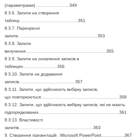
(параметрами)............................349
8.3.6. Запити на створення
таблиці................................................351
8.3.7. Перехресні
запити.................................................................353
8.3.8. Запити
вилучення..................................................................355
8.3.9. Запити на оновлення записів в
таблицях............................356
8.3.10. Запити на додавання
записів..............................................357
8.3.11. Запити, що здійснюють вибірку записів,
що повторюються................................................................358
8.3.12. Запити, що здійснюють вибірку записів, які не мають
підпорядкованих..................................................................361
8.3.13. Властивості
запитів.............................................................363
9. Cтворення презентацій . Microsoft PowerPoint...................367