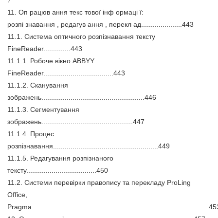
7
11. Оп рацюв ання текс тової інф ормаці ї:
розпі знавання , редагув ання , перекл ад.....................443
11.1. Система оптичного розпізнавання тексту
FineReader..............443
11.1.1. Робоче вікно ABBYY
FineReader....................................443
11.1.2. Сканування
зображень.....................................................446
11.1.3. Сегментування
зображень...............................................447
11.1.4. Процес
розпізнавання......................................................449
11.1.5. Редагування розпізнаного
тексту....................................450
11.2. Системи перевірки правопису та перекладу ProLing
Office,
Pragma...........................................................................................4