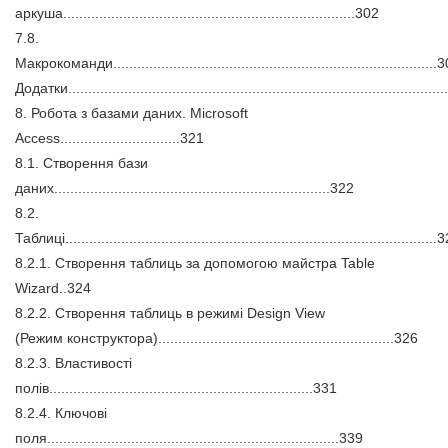
аркуша.........................................................................302
7.8.
Макрокоманди.................................................................................
Додатки............................................................................................
8. Робота з базами даних. Microsoft
Access..............................321
8.1. Створення бази
даних.....................................................................322
8.2.
Таблиці............................................................................................
8.2.1. Створення таблиць за допомогою майстра Table
Wizard..324
8.2.2. Створення таблиць в режимі Design View
(Режим конструктора)...........................................................326
8.2.3. Властивості
полів..................................................................331
8.2.4. Ключові
поля.........................................................................339