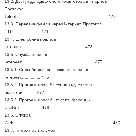
13.2. Доступ до віддаленого комп’ютера в Інтернет.
Протокол
Telnet............................................................................470
13.3. Передача файлів через Інтернет. Протокол
FTP........................471
13.4. Електронна пошта в
Інтернет.....................................................473
13.5. Служба новин в
Інтернет.............................................................475
13.5.1. Способи розповсюдження новин в
Інтернет.................475
13.5.2. Програмні засоби супроводу списків
розсилки............477
13.5.3. Програмні засоби телеконференцій
UseNet...................478
13.6. Служба
Web..................................................................................480
13.7. Інтерактивні служби