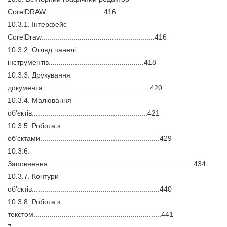
CorelDRAW.............................416
10.3.1. Інтерфейс
CorelDraw........................................................416
10.3.2. Огляд панелі
інструментів...............................................418
10.3.3. Друкування
документа.....................................................420
10.3.4. Малювання
об’єктів.........................................................421
10.3.5. Робота з
об’єктами...........................................................429
10.3.6.
Заповнення........................................................................434
10.3.7. Контури
об’єктів...............................................................440
10.3.8. Робота з
текстом...............................................................441