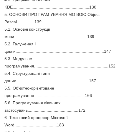
KDE.................................................................130
5. ОСНОВИ ПРО ГРАМ УВАННЯ МО ВОЮ Object
Pascal...............139
5.1. Основні конструкції
мови..............................................................139
5.2. Галуження і
цикли...........................................................................147
5.3. Модульне
програмування...............................................................152
5.4. Структуровані типи
даних..............................................................157
5.5. Об’єктно-орієнтоване
програмування...........................................166
5.6. Програмування віконних
застосувань...........................................172
6. Текс товий процесор Microsoft
Word....................................183