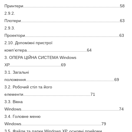
Принтери..................................................................................58
2.9.2.
Плотери....................................................................................63
2.9.3.
Проектори................................................................................63
2.10. Допоміжні пристрої
комп’ютера...................................................64
3. ОПЕРА ЦІЙНА СИСТЕМА Windows
XP............................................69
3.1. Загальні
положення...........................................................................69
3.2. Робочий стіл та його
елементи.........................................................71
3.3. Вікна
Windows...................................................................................74
3.4. Головне меню
Windows....................................................................79
3.5. Файли та папки Windows XP, основні прийоми