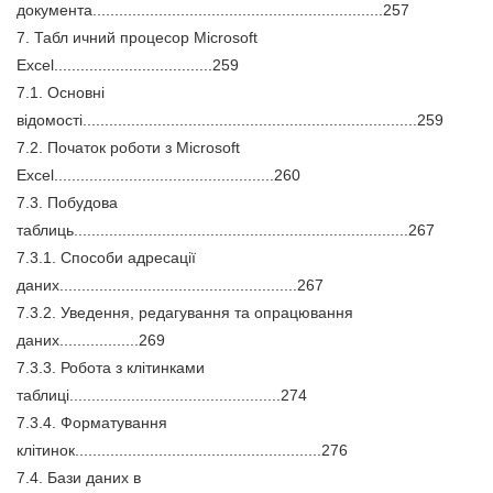
документа..................................................................257
7. Табл ичний процесор Microsoft
Excel....................................259
7.1. Основні
відомості............................................................................259
7.2. Початок роботи з Microsoft
Excel..................................................260
7.3. Побудова
таблиць............................................................................267
7.3.1. Способи адресації
даних......................................................267
7.3.2. Уведення, редагування та опрацювання
даних..................269
7.3.3. Робота з клітинками
таблиці................................................274
7.3.4. Форматування
клітинок........................................................276
7.4. Бази даних в