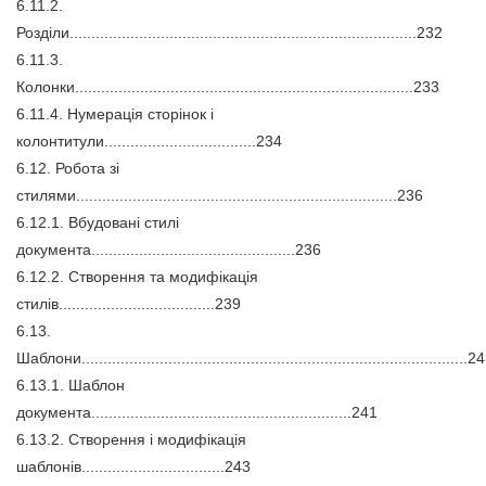
6.11.2.
Розділи................................................................................232
6.11.3.
Колонки..............................................................................233
6.11.4. Нумерація сторінок і
колонтитули...................................234
6.12. Робота зі
стилями..........................................................................236
6.12.1. Вбудовані стилі
документа...............................................236
6.12.2. Створення та модифікація
стилів....................................239
6.13.
Шаблони.........................................................................................2
6.13.1. Шаблон
документа............................................................241
6.13.2. Створення і модифікація
шаблонів.................................243