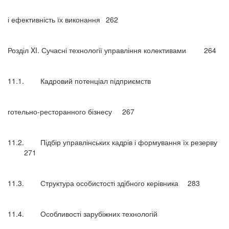
і ефективність їх виконання
262
Розділ XI. Сучасні технології управління колективами
264
11.1.
Кадровий потенціал підприємств
готельно-ресторанного бізнесу
267
11.2.
Підбір управлінських кадрів і формування їх резерву
271
11.3.
Структура особистості здібного керівника
283
11.4.
Особливості зарубіжних технологій