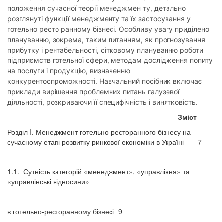
положення сучасної теорії менеджмен ту, детально
розглянуті функції менеджменту та їх застосування у
готельно ресто ранному бізнесі. Особливу увагу приділено
плануванню, зокрема, таким питанням, як прогнозування
прибутку і рентабельності, сітковому плануванню роботи
підприємств готельної сфери, методам дослідження попиту
на послуги і продукцію, визначенню
конкурентоспроможності. Навчальний посібник включає
приклади вирішення проблемних питань галузевої
діяльності, розкриваючи її специфічність і винятковість.
Зміст
Розділ I. Менеджмент готельно-ресторанного бізнесу на
сучасному етапі розвитку ринкової економіки в Україні
7
1.1.
Сутність категорій «менеджмент», «управління» та
«управлінські відносини»
в готельно-ресторанному бізнесі
9