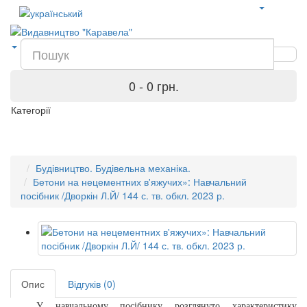
0 - 0 грн.
Категорії
Будівництво. Будівельна механіка.
Бетони на нецементних в'яжучих»: Навчальний
посібник /Дворкін Л.Й/ 144 с. тв. обкл. 2023 р.
Опис
Відгуків (0)
У навчальному посібнику розглянуто характеристику