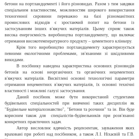
бетони на портландцементі і його різновидах. Разом з тим завдяки
спеціальним властивостям, можливостям широкого використання
техногенної сировини переважно на базі різноманітних
промислових відходів є зростаючий попит на бетони із
застосуванням інших в'яжучих матеріалів. Цьому сприяє також
висока енергоємність виробництва портландцементу, що включає
отримання високотемпературного продукту ‒ цементного клінкеру.
Крім того виробництво портландцементу характеризується
певними екологічними проблемами, зв'язаними зі шкідливими
викидами.
В посібнику наведена характеристика основних різновидів
бетонів на основі неорганічних та органічних нецементних
в'яжучих матеріалів. Висвітлені основні технологічні параметри
отримання нецементних в'яжучих матеріалів, їх основні технічні
властивості і можливі галузі застосування.
Даний посібник може бути використаний студентами
будівельних спеціальностей при вивченні таких дисциплін як
"Будівельне матеріалознавство", "Бетони та розчини" та ін. Він буде
корисним також для спеціалістів-будівельників при розв'язанні
конкретних практичних задач.
Автор висловлює вдячність рецензентам, зауваження яких
враховані при роботі над посібником, а також Л.І. Ніхаєвій та Г.В.