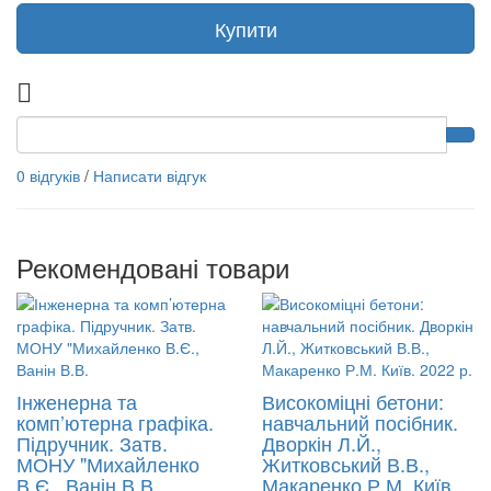
Купити
0 відгуків
/
Написати відгук
Рекомендовані товари
Інженерна та
Високоміцні бетони:
комп’ютерна графіка.
навчальний посібник.
Підручник. Затв.
Дворкін Л.Й.,
МОНУ "Михайленко
Житковський В.В.,
В.Є., Ванін В.В.
Макаренко Р.М. Київ.