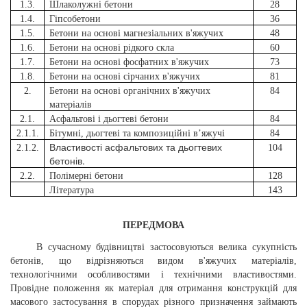
1.3.
Шлаколужні бетони
28
1.4.
Гіпсобетони
36
1.5.
Бетони на основі магнезіальних в'яжучих
48
1.6.
Бетони на основі рідкого скла
60
1.7.
Бетони на основі фосфатних в'яжучих
73
1.8.
Бетони на основі сірчаних в'яжучих
81
2.
Бетони на основі органічних в'яжучих
84
матеріалів
2.1.
Асфальтові і дьогтеві бетони
84
2.1.1.
Бітумні, дьогтеві та композиційні в’яжучі
84
Властивості асфальтових та дьогтевих
2.1.2.
104
бетонів.
2.2.
Полімерні бетони
128
Література
143
ПЕРЕДМОВА
В сучасному будівництві застосовуються велика сукупність
бетонів, що відрізняються видом в'яжучих матеріалів,
технологічними особливостями і технічними властивостями.
Провідне положення як матеріал для отримання конструкцій для
масового застосування в спорудах різного призначення займають