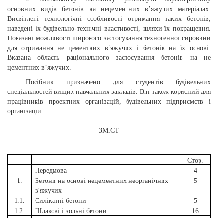
основних видів бетонів на нецементних в’яжучих матеріалах.
Висвітлені технологічні особливості отримання таких бетонів,
наведені їх будівельно-технічні властивості, шляхи їх покращення.
Показані можливості широкого застосування техногенної сировини
для отримання не цементних в’яжучих і бетонів на їх основі.
Вказана область раціонального застосування бетонів на не
цементних в’яжучих.
Посібник призначено для студентів будівельних
спеціальностей вищих навчальних закладів. Він також корисний для
працівників проектних організацій, будівельних підприємств і
організацій.
ЗМІСТ
Стор.
Передмова
4
1.
Бетони на основі нецементних неорганічних
5
в'яжучих
1.1.
Силікатні бетони
5
1.2.
Шлакові і зольні бетони
16