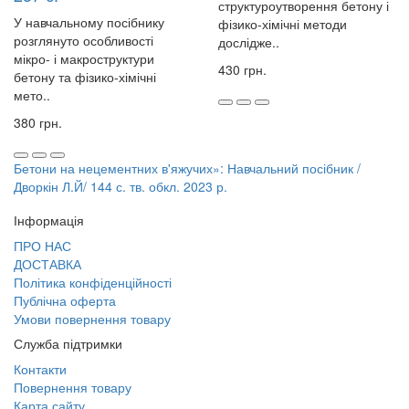
структуроутворення бетону і
У навчальному посібнику
фізико-хімічні методи
розглянуто особливості
дослідже..
мікро- і макроструктури
430 грн.
бетону та фізико-хімічні
мето..
380 грн.
Бетони на нецементних в'яжучих»: Навчальний посібник /
Дворкін Л.Й/ 144 с. тв. обкл. 2023 р.
Інформація
ПРО НАС
ДОСТАВКА
Політика конфіденційності
Публічна оферта
Умови повернення товару
Служба підтримки
Контакти
Повернення товару
Карта сайту