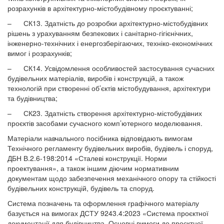
розрахунків в архітектурно-містобудівному проєктуванні;
–
СК13. Здатність до розробки архітектурно-містобудівних
рішень з урахуванням безпекових і санітарно-гігієнічних,
інженерно-технічних і енергозберігаючих, техніко-економічних
вимог і розрахунків;
–
СК14. Усвідомлення особливостей застосування сучасних
будівельних матеріалів, виробів і конструкцій, а також
технологій при створенні об’єктів містобудування, архітектури
та будівництва;
–
СК23. Здатність створення архітектурно-містобудівних
проєктів засобами сучасного комп’ютерного моделювання.
Матеріали навчального посібника відповідають вимогам
Технічного регламенту будівельних виробів, будівель і споруд,
ДБН В.2.6-198:2014 «Сталеві конструкції. Норми
проектування», а також іншим діючим нормативним
документам щодо забезпечення механічного опору та стійкості
будівельних конструкцій, будівель та споруд.
Система позначень та оформлення графічного матеріалу
базується на вимогах ДСТУ 9243.4:2023 «Система проєктної
документації для будівництва. Основні вимоги до проєктної