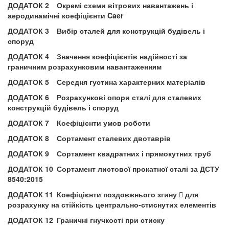
ДОДАТОК 2
Окремі схеми вітрових навантажень і
аеродинамічні коефіцієнти Caer
ДОДАТОК 3
Вибір сталей для конструкцій будівель і
споруд
ДОДАТОК 4
Значення коефіцієнтів надійності за
граничним розрахунковим навантаженням
ДОДАТОК 5
Середня густина характерних матеріалів
ДОДАТОК 6
Розрахункові опори сталі для сталевих
конструкцій будівель і споруд
ДОДАТОК 7
Коефіцієнти умов роботи
ДОДАТОК 8
Сортамент сталевих двотаврів
ДОДАТОК 9
Сортамент квадратних і прямокутних труб
ДОДАТОК 10
Сортамент листової прокатної сталі за ДСТУ
8540:2015
ДОДАТОК 11
Коефіцієнти поздовжнього згину  для
розрахунку на стійкість центрально-стиснутих елементів
ДОДАТОК 12
Граничні гнучкості при стиску