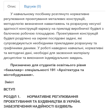
Опис
Відгуків (0)
У навчальному посібнику розглянуто нормативне
регулювання проектування металевих конструкцій,
методологію визначення навантажень та розрахунку несучої
здатності конструкцій каркасу на прикладі виробничої будівлі з
балочною робочою площадкою. Проектування конструкцій
будівлі розділено на окремі послідовні задачі, які
супроводжуються необхідними прикладами розрахунку та
графічними даними. У роботі наведено навчальні, нормативні
та методичні дані, необхідні для засвоєння матеріалу
дисципліни та виконання індивідуальних завдань.
Призначено для студентів освітнього рівня
«бакалавр» спеціальності 191 «Архітектура та
містобудування».
Зміст
ВСТУП
РОЗДІЛ 1.
НОРМАТИВНЕ РЕГУЛЮВАННЯ
ПРОЕКТУВАННЯ ТА БУДІВНИЦТВА В УКРАЇНІ.
ЗАБЕЗПЕЧЕННЯ НАДІЙНОСТІ БУДІВЕЛЬ