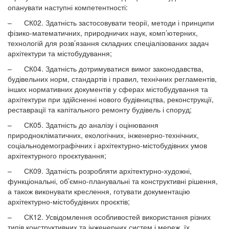
опанувати наступні компетентності:
–
СК02. Здатність застосовувати теорії, методи і принципи
фізико-математичних, природничих наук, комп’ютерних,
технологій для розв’язання складних спеціалізованих задач
архітектури та містобудування;
–
СК04. Здатність дотримуватися вимог законодавства,
будівельних норм, стандартів і правил, технічних регламентів,
інших нормативних документів у сферах містобудування та
архітектури при здійсненні нового будівництва, реконструкції,
реставрації та капітального ремонту будівель і споруд;
–
СК05. Здатність до аналізу і оцінювання
природнокліматичних, екологічних, інженерно-технічних,
соціальнодемографічних і архітектурно-містобудівних умов
архітектурного проєктування;
–
СК09. Здатність розробляти архітектурно-художні,
функціональні, об’ємно-планувальні та конструктивні рішення,
а також виконувати креслення, готувати документацію
архітектурно-містобудівних проєктів;
–
СК12. Усвідомлення особливостей використання різних
типів конструктивних та інженерних систем і мереж, їх