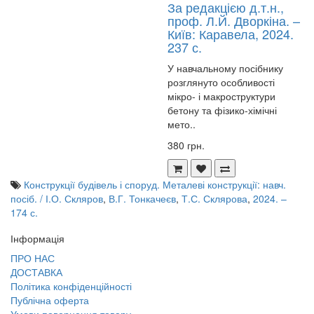
За редакцією д.т.н.,
проф. Л.Й. Дворкіна. –
Київ: Каравела, 2024.
237 с.
У навчальному посібнику
розглянуто особливості
мікро- і макроструктури
бетону та фізико-хімічні
мето..
380 грн.
Конструкції будівель і споруд. Металеві конструкції: навч.
посіб. / І.О. Скляров
,
В.Г. Тонкачеєв
,
Т.С. Склярова
,
2024. –
174 с.
Інформація
ПРО НАС
ДОСТАВКА
Політика конфіденційності
Публічна оферта