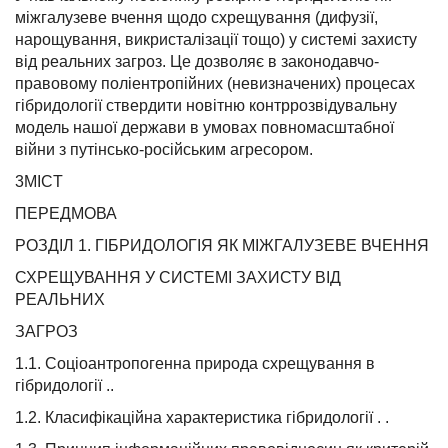
міжгалузеве вчення щодо схрещування (дифузії,
нарощування, викристалізації тощо) у системі захисту
від реальних загроз. Це дозволяє в законодавчо-
правовому поліентропійних (невизначених) процесах
гібридології ствердити новітню контррозвідувальну
модель нашої держави в умовах повномасштабної
війни з путінсько-російським агресором.
3MICT
ПЕРЕДМОВА
РОЗДІЛ 1. ГІБРИДОЛОГІЯ ЯК МІЖГАЛУЗЕВЕ ВЧЕННЯ
СХРЕЩУВАННЯ У СИСТЕМІ ЗАХИСТУ ВІД
РЕАЛЬНИХ
ЗАГРОЗ
1.1. Соціоантропогенна природа схрещування в
гібридології ..
1.2. Класифікаційна характеристика гібридології . .