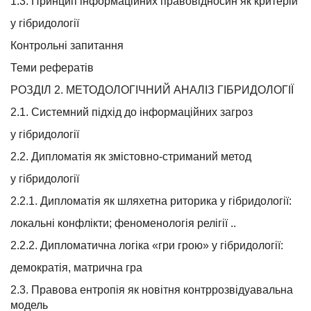
1.3. Принцип інформаційних правовідносин як критерій
у гібридології
Контрольні запитання
Теми рефератів
РОЗДІЛ 2. МЕТОДОЛОГІЧНИЙ АНАЛІЗ ГІБРИДОЛОГІЇ
2.1. Системний підхід до інформаційних загроз
у гібридології
2.2. Дипломатія як змістовно-стриманий метод
у гібридології
2.2.1. Дипломатія як шляхетна риторика у гібридології:
локальні конфлікти; феноменологія релігії ..
2.2.2. Дипломатична логіка «гри грою» у гібридології:
демократія, матрична гра
2.3. Правова ентропія як новітня контррозвідуавальна
модель