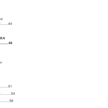
кі
......44
НКА
.....48
го
......51
........54
........58