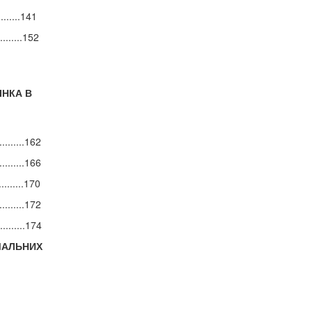
.......141
......152
ІНКА В
........162
.........166
.........170
.........172
.........174
ЕМАЛЬНИХ