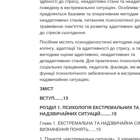
здібності до стресу, неадаптивні стани та неада
поведінку в екстремальних ситуаціях. Особлива 
приділяється базовим та оперативним методам 
неадаптивних станів, питанням психологічної ро
травмівною пам'яттю та розвитку адаптивних зд
до стресів сьогодення.
Посібник містить психодіагностичні методики оці
копінгу, адаптації та адаптивності до стресу, а т
методики оцінки адаптивних, неадаптивних та
дезадаптивних станів. Для практичних психологі
соціальних працівників, педагогів, фахівців, які 
функції психологічного забезпечення в екстрем
надзвичайних ситуаціях.
ЗМІСТ
ВСТУП.......13
РОЗДІЛ 1. ПСИХОЛОГІЯ ЕКСТРЕМАЛЬНИХ ТА
НАДЗВИЧАЙНИХ СИТУАЦІЙ.........15
Глава 1. ЕКСТРЕМАЛЬНА ТА НАДЗВИЧАЙНА СИ
ВИЗНАЧЕННЯ ПОНЯТЬ......15
1. Поняття «екстремальна ситуація», її характер