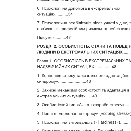
6. Психологічна допомога в екстремальних
ситуаціях...........34
7. Психологічна реабілітація після участі у діях, я
пов'язані із професійним ризиком та небезпекою..
Підсумок..........47
РОЗДІЛ 2. ОСОБИСТІСТЬ, СТАНИ ТА ПОВЕДІ
ЛЮДИНИ В ЕКСТРЕМАЛЬНИХ СИТУАЦІЯХ...........
Глава 1. ОСОБИСТІСТЬ В ЕКСТРЕМАЛЬНИХ ТА
НАДЗВИЧАЙНИХ СИТУАЦІЯХ...............48
1. Концепція стресу та «загального адаптаційно
синдрому»........................48
2. Захисні механізми особистості та адаптація в
екстремальних ситуаціях......49
3. Особистісний тип «А» та «хвороби стресу»........
4. Поняття «подолання стресу» («coping stress»)...
5. Психологічна витривалість («Hardiness»)...........
6. Психологічна еластичність («Psychological