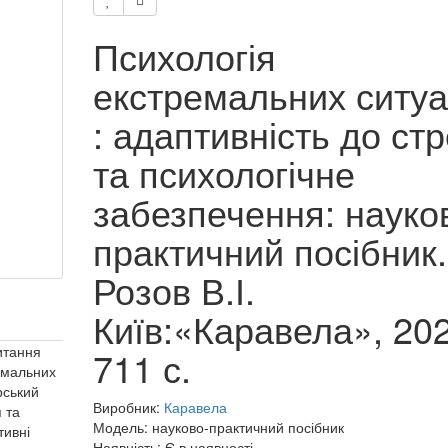
Психологія
екстремальних ситуа
: адаптивність до ст
та психологічне
забезпечення: науко
практичний посібник.
Розов В.І.
Київ:«Каравела», 202
питання
711 с.
ремальних
рський
Виробник:
Каравела
 та
Модель: науково-практичний посібник
тивні
Наявність: Є в наявності