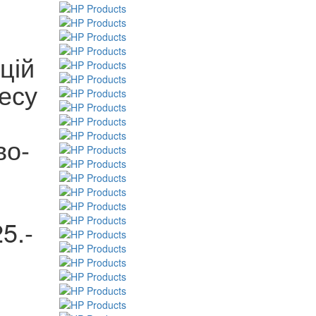
цій
ресу
во-
5.-