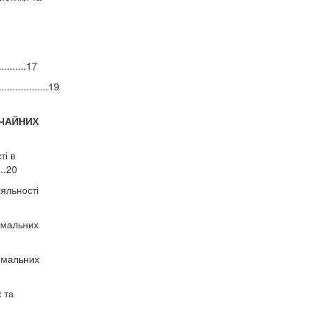
я
........17
..................19
ИЧАЙНИХ
ті в
..20
іяльності
ремальних
ремальних
 та