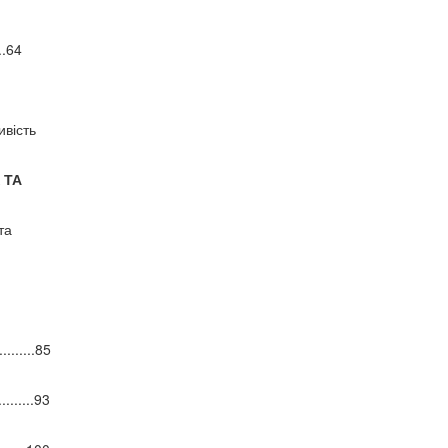
..64
ивість
 ТА
та
..........85
..........93