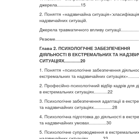
джерела...................15
2. Поняття «надзвичайна ситуація»:класифікаці
надзвичайних ситуацій.
Джерела травматичного впливу ситуації................
Резюме...................................................................
Глава 2. ПСИХОЛОГІЧНЕ ЗАБЕЗПЕЧЕННЯ
ДІЯЛЬНОСТІ В ЕКСТРЕМАЛЬНИХ ТА НАДЗВ
СИТУАЦІЯХ.............20
1. Поняття «психологічне забезпечення діяльнос
екстремальних та надзвичайних ситуаціях».........
2. Професійно-психологічний відбір кадрів для д
в екстремальних ситуаціях...........22
3. Психологічне забезпечення адаптації в екст
та надзвичайних ситуаціях...............28
4. Психологічна підготовка до діяльності в екст
та надзвичайних умовах..............30
5. Психологічне супроводження в екстремальних
надзвичайних ситуаціях............33