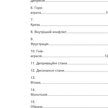
Депресія...............................................................
6. Горе-
втрата..................................................................
7.
Криза....................................................................
8. Внутрішній конфлікт..........................................
9.
Фрустрація............................................................
10. Гнів-
агресія.................................................................
11. Деприваційні стани..........................................
12. Дисонансні стани.............................................
13.
Втома...................................................................
14.
Монотонія.............................................................
15.
Образа..................................................................