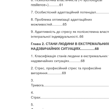
resilience»)...........61
7. Особистісний адаптаційний потенціал.............
8. Проблема оптимізації адаптаційних
можливостей...........65
9. Адаптивність до стресу як полісистемна власт
інтегральної індивідуальності..66
Глава 2. СТАНИ ЛЮДИНИ В ЕКСТРЕМАЛЬНИХ
НАДЗВИЧАЙНИХ СИТУАЦІЯХ...............68
1. Класифікація станів людини в екстремальних 
надзвичайних ситуаціях............68
2. Стрес, професійний стрес та професійне
вигоряння...............69
3.
Тривога..................................................................
4.
Страх.....................................................................
5.