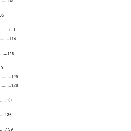
.........100
.105
..........111
.........114
........118
120
..........125
..........128
........131
......136
.......139