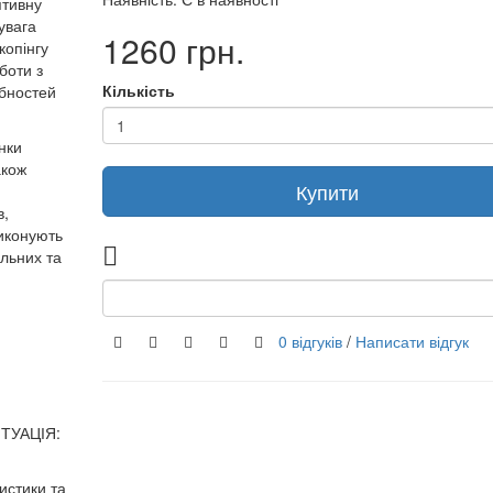
птивну
увага
1260 грн.
копінгу
боти з
Кількість
ібностей
нки
акож
Купити
в,
виконують
альних та
0 відгуків
/
Написати відгук
ТУАЦІЯ:
истики та