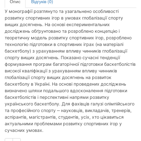
Опис
Відгуків (0)
У монографії розглянуто та узагальнено особливості
розвитку спортивних ігор в умовах глобалізації спорту
вищих досягнень. На основі експериментальних
досліджень обґрунтовано та розроблено концепцію і
теоретичну модель розвитку спортивних ігор, розроблено
технологію підготовки в спортивних іграх (на матеріалі
баскетболу) з урахуванням впливу чинників глобалізації
спорту вищих досягнень. Показано сучасні тенденції
формування програм багаторічної підготовки баскетболістів
високої кваліфікації з урахуванням впливу чинників
глобалізації спорту вищих досягнень на розвиток
баскетболу в Україні. На основі проведених досліджень
визначено шляхи подальшого вдосконалення підготовки
баскетболістів і перспективні напрями розвитку
українського баскетболу. Для фахівців галузі олімпійського
та професійного спорту ‒ науковців, викладачів, тренерів,
аспірантів, магістрантів, студентів, усіх, хто цікавиться
актуальними проблемами розвитку спортивних ігор у
сучасних умовах.