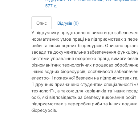
Опис
Відгуків (0)
У підручнику представлено вимоги до забезпече
нормативних умов праці на підприємствах з пер
риби та інших водних біоресурсів. Описано органі
засади та документальне забезпечення функціон
системи управління охороною праці, вимоги безп
різноманітних технологічних процесах оброблянн
інших водних біоресурсів, особливості забезпече
електро- і пожежної безпеки на підприємствах гал
Підручник призначено студентам спеціальності «
технології», а також для керівників та інших поса
осіб, які відповідають за безпеку виконання робіт
підприємствах з переробки риби та інших водних
біоресурсів.