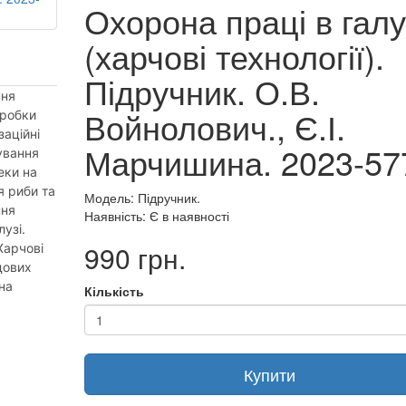
Охорона праці в галу
(харчові технології).
Підручник. О.В.
ння
Войнолович., Є.І.
еробки
заційні
Марчишина. 2023-577
ування
еки на
я риби та
Модель: Підручник.
ння
Наявність: Є в наявності
узі.
990 грн.
Харчові
дових
 на
Кількість
Купити