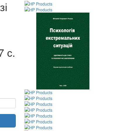
зі
 с.