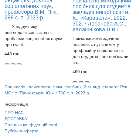
навчально-методичний
соціологічних наук,
посібник для студентів
професора В.М. Пічі.
закладів вищої освіти.
296 с. т. 2023 р.
К.: «Каравела», 2022.
302. / Лобанова А.С.,
У підручнику
Калашнікова Л.В./
розглядаються загальні
Навчально-методичний
проблеми соціології як науки
посібник є путівником у
про суспі..
професійну соціологію як
445 грн.
для студентів, що пов’язали
св..
490 грн.
Соціологія і психологія. Навч. посібник. 2-ге вид. стереот. Рек.
МОНУ./Пачковський Ю.Ф./ 760 с. т. 2023 р.
Інформація
ПРО НАС
ДОСТАВКА
Політика конфіденційності
Публічна оферта