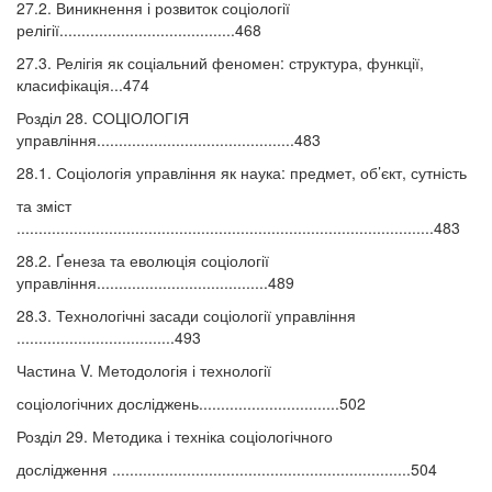
27.2. Виникнення і розвиток соціології
релігії........................................468
27.3. Релігія як соціальний феномен: структура, функції,
класифікація...474
Розділ 28. СОЦІОЛОГІЯ
управління.............................................483
28.1. Соціологія управління як наука: предмет, об’єкт, сутність
та зміст
...............................................................................................483
28.2. Ґенеза та еволюція соціології
управління.......................................489
28.3. Технологічні засади соціології управління
....................................493
Частина V. Методологія і технології
соціологічних досліджень................................502
Розділ 29. Методика і техніка соціологічного
дослідження ....................................................................504