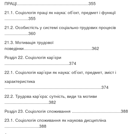
ПРАЦІ............................................................355
21.1. Соціологія праці як наука: об’єкт, предмет і функції
....................355
21.2. Особистість у системі соціально-трудових процесів
....................360
21.3. Мотивація трудової
поведінки.........................................................362
Розділ 22. Соціологія кар’єри
......................................................374
22.1. Соціологія кар’єри як наука: об’єкт, предмет, зміст і
характеристика
.................................................................................374
22.2. Трудова кар’єра: сутність, види та мотиви
.....................................382
Розділ 23. Соціологія споживання .........................................388
23.1. Соціологія споживання як наукова дисципліна
.............................388