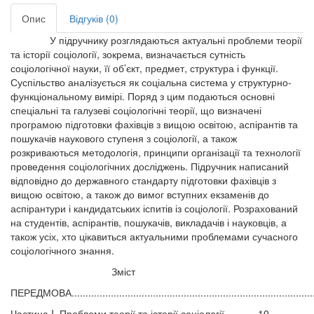
Опис
Відгуків (0)
У підручнику розглядаються актуальні проблеми теорії
та історії соціології, зокрема, визначається сутність
соціологічної науки, її об’єкт, предмет, структура і функції.
Суспільство аналізується як соціальна система у структурно-
функціональному вимірі. Поряд з цим подаються основні
спеціальні та галузеві соціологічні теорії, що визначені
програмою підготовки фахівців з вищою освітою, аспірантів та
пошукачів наукового ступеня з соціології, а також
розкриваються методологія, принципи організації та технології
проведення соціологічних досліджень. Підручник написаний
відповідно до державного стандарту підготовки фахівців з
вищою освітою, а також до вимог вступних екзаменів до
аспірантури і кандидатських іспитів із соціології. Розрахований
на студентів, аспірантів, пошукачів, викладачів і науковців, а
також усіх, хто цікавиться актуальними проблемами сучасного
соціологічного знання.
Зміст
ПЕРЕДМОВА......................................................................................
Частина I. Проблеми теорії та історії соціології............10