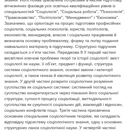
вітчизняних фахівців усіх освітньо-кваліфікаційних рівнів із
спеціальностей "Соціологія", "Соціальна робота", "Психологія",
"Правознавство", "Політологія", "Менеджмент" і "Економіка".
Зазначимо, що орієнтація на процес підготовки професійних
соціологів, соціальних психологів, юристів, політологів,
економістів, менеджерів, власне і соціальних працівників й
визначила основну проблематику, форму та логіку подання
навчального матеріалу в підручнику. Структурно підручник
складається з п’яти частин. Передмова 9 У першій частині
висвітлені ключові проблеми теорії та історії соціології: зміст
соціології як науки, її об’єкт, предмет і функції, структура
системи соціологічного знання, основні закони і категорії
соціології, а також генеза й еволюція розвитку соціологічного
знання. У другій частині розкрито соціологічне розуміння
суспільства як соціальної системи: системний погляд на
суспільство конкретизується через пізнання його соціальної
структури, сутності процесу соціалізації, життєдіяльності
суспільства як сукупності соціальних дій, взаємодій і відносин,
соціальних конфліктів тощо. Третя частина присвячена
основним спеціальним соціологічним теоріям, які складають
відповідну підсистему соціологічного знання, одну з основних
структурних ланок соціологічної науки. У четвертій частині