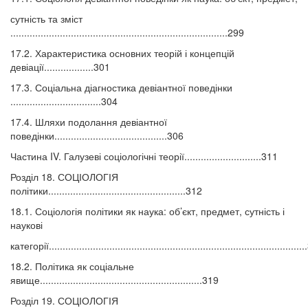
сутність та зміст
...............................................................................299
17.2. Характеристика основних теорій і концепцій
девіації..................301
17.3. Соціальна діагностика девіантної поведінки
.................................304
17.4. Шляхи подолання девіантної
поведінки.........................................306
Частина IV. Галузеві соціологічні теорії............................311
Розділ 18. СОЦІОЛОГІЯ
політики..................................................312
18.1. Соціологія політики як наука: об’єкт, предмет, сутність і
наукові
категорії...........................................................................................
18.2. Політика як соціальне
явище...........................................................319
Розділ 19. СОЦІОЛОГІЯ