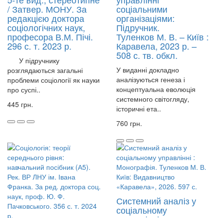
/ Затвер. МОНУ. За
соціальними
редакцією доктора
організаціями:
соціологічних наук,
Підручник.
професора В.М. Пічі.
Туленков М. В. – Київ :
296 с. т. 2023 р.
Каравела, 2023 р. –
508 с. тв. обкл.
У підручнику
У виданні докладно
розглядаються загальні
аналізуються генеза і
проблеми соціології як науки
концептуальна еволюція
про суспі..
системного світогляду,
445 грн.
історичні ета..
760 грн.
Системний аналіз у
соціальному