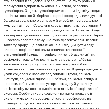
становлення й соціалізації особистості. Важливу роль у її
формуванні відіграють виховання й освіта, особливо
гуманітарна. Завдяки гуманітарним знанням і досвіду людина
не тільки засвоює й зберігає створені попередниками духовні
багатства соціального світу, але й виробляє нові соціально-
культурні цінності. Соціологія серед інших наук про людину й
суспільство по праву займає провідне місце. Вона, як і будь-
яка наукова дисципліна, має щонайменше дві іпостасі. Перша
її іпостась полягає в тому, що вона презентує свій "всесвіт",
тобто ту сферу, що осягається нею, і під цим кутом зору
вивчення соціологічної науки означає включення її в
різноманітний і складний соціальний світ. У цьому зв’язку
соціологію традиційно розглядають як одну з найбільш
загальних наук про суспільство, закономірності його
влаштування, функціонування й розвитку. В центрі предметної
уваги соціології є насамперед соціальні групи, соціальні
інститути, соціальні відносини й зв’язки, соціальні явища й
процеси, тобто усе те, що утворює складну й унікальну
архітектоніку сучасного суспільства як цілісної соцієтальної
системи. Особливу увагу соціологічна наука приділяє й
вивченню людини як соціальної істоти, особистості, від
потенціалу, здатностей й активності якої в остаточному
підсумку залежить ефективність функціонування й розвитку