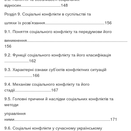
відносин..................................148
Розділ 9. Соціальні конфлікти в суспільстві та
шляхи їх розв’язання...................................................156
9.1. Поняття соціального конфлікту та передумови його
виникнення......................................................................................
156
9.2. Функції соціального конфлікту та його класифікація
.....................162
9.3. Характерні ознаки суб’єктів конфліктних ситуацій
........................166
9.4. Механізм соціального конфлікту та його
стадії...............................167
9.5. Головні причини й наслідки соціальних конфліктів та
методи
управління
ними..................................................................................171
9.6. Соціальні конфлікти у сучасному українському