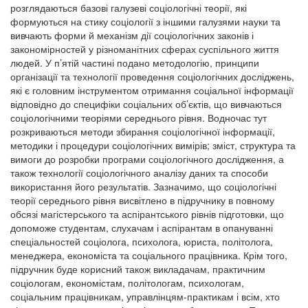
розглядаються базові галузеві соціологічні теорії, які
формуються на стику соціології з іншими галузями науки та
вивчають форми й механізм дії соціологічних законів і
закономірностей у різноманітних сферах суспільного життя
людей. У п’ятій частині подано методологію, принципи
організації та технології проведення соціологічних досліджень,
які є головним інструментом отримання соціальної інформації
відповідно до специфіки соціальних об’єктів, що вивчаються
соціологічними теоріями середнього рівня. Водночас тут
розкриваються методи збирання соціологічної інформації,
методики і процедури соціологічних вимірів; зміст, структура та
вимоги до розробки програми соціологічного дослідження, а
також технології соціологічного аналізу даних та способи
використання його результатів. Зазначимо, що соціологічні
теорії середнього рівня висвітлено в підручнику в повному
обсязі магістерського та аспірантського рівнів підготовки, що
допоможе студентам, слухачам і аспірантам в опануванні
спеціальностей соціолога, психолога, юриста, політолога,
менеджера, економіста та соціального працівника. Крім того,
підручник буде корисний також викладачам, практичним
соціологам, економістам, політологам, психологам,
соціальним працівникам, управлінцям-практикам і всім, хто