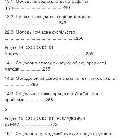
13.1. Молодь як соціально-демографічна
група......................................240
13.2. Предмет і завдання соціології молоді
............................................245
22.3. Молодь і сучасне суспільство
..........................................................250
Розділ 14. СОЦІОЛОГІЯ
етносу.......................................................255
14.1. Соціологія етносу як наука: об’єкт, предмет і
методи...................255
14.2. Методологічні аспекти вивчення етнічних спільнот
.....................260
14.3. Соціально-етнічні процеси в Україні: стан і
проблеми.................266
5
Розділ 15. СОЦІОЛОГІЯ ГРОМАДСЬКОЇ
ДУМКИ.........................272
15.1. Соціологія громадської думки як наука: сутність,