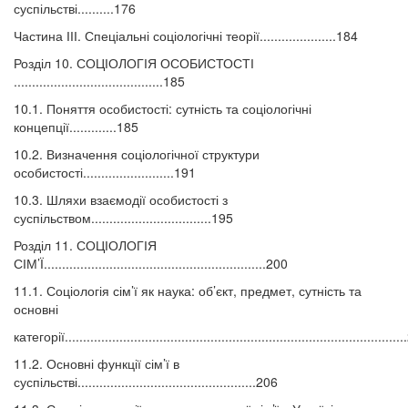
суспільстві..........176
Частина ІІІ. Спеціальні соціологічні теорії.....................184
Розділ 10. СОЦІОЛОГІЯ ОСОБИСТОСТІ
.........................................185
10.1. Поняття особистості: сутність та соціологічні
концепції.............185
10.2. Визначення соціологічної структури
особистості.........................191
10.3. Шляхи взаємодії особистості з
суспільством.................................195
Розділ 11. СОЦІОЛОГІЯ
СІМ’Ї.............................................................200
11.1. Соціологія сім’ї як наука: об’єкт, предмет, сутність та
основні
категорії...........................................................................................
11.2. Основні функції сім’ї в
суспільстві.................................................206