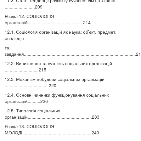
11.3. Стан і тенденції розвитку сучасної сім’ї в Україні
........................209
Розділ 12. СОЦІОЛОГІЯ
організацій............................................214
12.1. Соціологія організацій як наука: об’єкт, предмет,
еволюція
та
завдання.........................................................................................2
12.2. Виникнення та сутність соціальних організацій
...........................215
12.3. Механізм побудови соціальних організацій
...................................220
12.4. Основні чинники функціонування соціальних
організацій..........226
12.5. Типологія соціальних
організацій...................................................233
Розділ 13. СОЦІОЛОГІЯ
МОЛОДІ.......................................................240