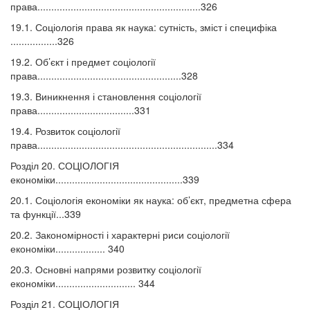
права...........................................................326
19.1. Соціологія права як наука: сутність, зміст і специфіка
.................326
19.2. Об’єкт і предмет соціології
права....................................................328
19.3. Виникнення і становлення соціології
права...................................331
19.4. Розвиток соціології
права.................................................................334
Розділ 20. СОЦІОЛОГІЯ
економіки..............................................339
20.1. Соціологія економіки як наука: об’єкт, предметна сфера
та функції...339
20.2. Закономірності і характерні риси соціології
економіки.................. 340
20.3. Основні напрями розвитку соціології
економіки............................. 344
Розділ 21. СОЦІОЛОГІЯ