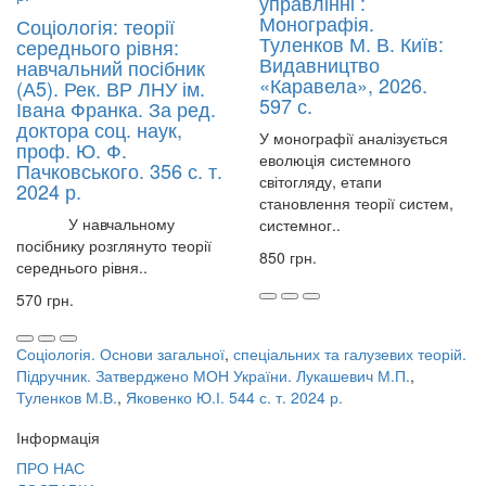
управлінні :
Монографія.
Соціологія: теорії
Туленков М. В. Київ:
середнього рівня:
Видавництво
навчальний посібник
«Каравела», 2026.
(А5). Рек. ВР ЛНУ ім.
597 с.
Івана Франка. За ред.
доктора соц. наук,
У монографії аналізується
проф. Ю. Ф.
еволюція системного
Пачковського. 356 с. т.
світогляду, етапи
2024 р.
становлення теорії систем,
У навчальному
системног..
посібнику розглянуто теорії
850 грн.
середнього рівня..
570 грн.
Соціологія. Основи загальної
,
спеціальних та галузевих теорій.
Підручник. Затверджено МОН України. Лукашевич М.П.
,
Туленков М.В.
,
Яковенко Ю.І. 544 с. т. 2024 р.
Інформація
ПРО НАС