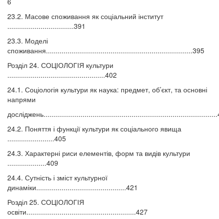
6
23.2. Масове споживання як соціальний інститут
..................................391
23.3. Моделі
споживання...........................................................................395
Розділ 24. СОЦІОЛОГІЯ культури
..................................................402
24.1. Соціологія культури як наука: предмет, об’єкт, та основні
напрями
досліджень.......................................................................................
24.2. Поняття і функції культури як соціального явища
........................405
24.3. Характерні риси елементів, форм та видів культури
....................409
24.4. Сутність і зміст культурної
динаміки..............................................421
Розділ 25. СОЦІОЛОГІЯ
освіти........................................................427