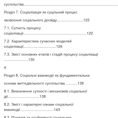
суспільства.......................................................................................
Розділ 7. Соціалізація як суцільний процес
засвоєння соціального досвіду.........................122
7.1. Сутність процесу
соціалізації............................................................122
7.2. Характеристика сучасних моделей
соціалізації...............................126
7.3. Зміст основних етапів і стадій процесу соціалізації
.......................130
4
Розділ 8. Соціальні взаємодії як фундаментальна
основа життєдіяльності суспільства ...........138
8.1. Визначення сутності і механізмів соціальної
дії..............................138
8.2. Зміст і характерні ознаки соціальної
взаємодії................................143
8.3. Поняття та особливості соціальних