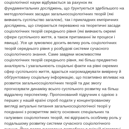
соціологічної науки відбувається за рахунок як
фундаментальних досліджень, що ґрунтуються здебільшого на
методологічних засадах загальносоціологічних теорій (які
вивчають суспільство загалом), так і прикладних емпіричних
досліджень, що спираються переважно на теоретичні засади
соціологічних теорій середнього рівня (які вивчають окремі
сфери суспільного життя, а також притаманні їм процеси і
явища). Усе це зумовлює досить велику роль соціологічних
теорій середнього рівня у розбудові системи сучасного
соціологічного знання. Саме завдяки можливостям
соціологічних теорій середнього рівня, які більш предметно
аналізують і узагальнюють соціальні факти на рівні окремих
сфер суспільного життя, вдається нагромаджувати вивірену й
обґрунтовану соціальну інформацію, що позитивно впливає на
розвиток загальносоціологічних теорій та дає змогу
прогнозувати динаміку всього суспільного розвитку на більш
віддалену перспективу. Пропонований підручник є однією з
перших у нашій країні спроб подати у концентрованому
вигляді актуальні питання загальносоціологічної теорії у
поєднанні з розкриттям змісту основних спеціальних та
галузевих соціологічних теорій, які відіграють особливу роль у
подальшому розвитку системи сучасного соціологічного
знання. Його поява зумовлена потребами в якісній підготовці