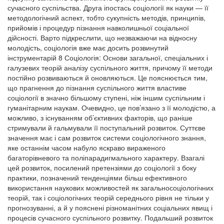
сучасного суспільства. Друга іпостась соціології як науки — її
методологічний аспект, тобто сукупність методів, принципів,
прийомів і процедур пізнання навколишньої соціальної
дійсності. Варто підкреслити, що незважаючи на відносну
молодість, соціологія вже має досить розвинутий
інструментарій 8 Соціологія: Основи загальної, спеціальних і
галузевих теорій аналізу суспільного життя, причому її методи
постійно розвиваються й оновляються. Це пояснюється тим,
що прагнення до пізнання суспільного життя властиве
соціології в значно більшому ступені, ніж іншим суспільним і
гуманітарним наукам. Очевидно, це пов’язано з її молодістю, а
можливо, з існуванням об’єктивних факторів, що раніше
стримували й гальмували її поступальний розвиток. Суттєве
значення має і сам розвиток системи соціологічного знання,
яке останнім часом набуло яскраво вираженого
багаторівневого та поліпарадигмального характеру. Взагалі
цей розвиток, посилений претензіями до соціології з боку
практики, позначений тенденціями більш ефективного
використання наукових можливостей як загальносоціологічних
теорій, так і соціологічних теорій середнього рівня не тільки у
прогнозуванні, а й у пояснені різноманітних соціальних явищ і
процесів сучасного суспільного розвитку. Подальший розвиток