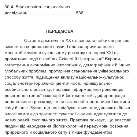
30.4. Ефективність соціологічних
досліджень........................................538
ПЕРЕДМОВА
Останні десятиліття ХХ ст. виявили небачені раніше
вимоги до соціологічної науки. Головна причина цього —
масштабні зміни в суспільному розвитку на порозі ХХІ ст.:
драматичні події в країнах Східної й Центральної Європи,
загострення економічних, екологічних, демографічних й інших
глобальних проблем, протиріччя становлення універсального
способу життя, підвищення впливу національно-культурної,
соціальнотериторіальної ідентичності, індивідуально-
особистісного розвитку, наслідки інформаційної революції,
досягнення генної інженерії й біотехнологій, диференціація
регіонального розвитку, зміни загальної геополітичної картини
світу й інше. Зміни, що нині відбуваються, пред’являють більш
високі вимоги до здатності сучасної людини адаптуватися до
нових реалій суспільного життя. Практика показує, що властиві
людині від народження біопсихологічні передумови освоєння
природного й соціального світу є лише фундаментом