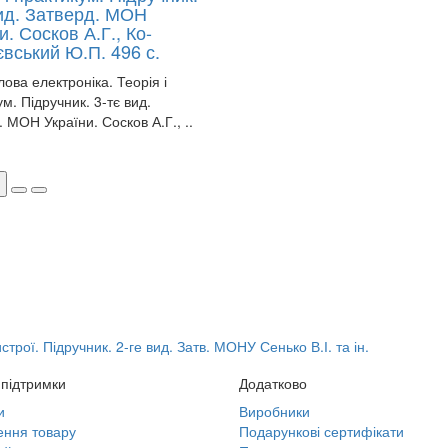
вид. Затверд. МОН
и. Сосков А.Г., Ко-
вський Ю.П. 496 с.
ова електроніка. Теорія і
м. Підручник. 3-тє вид.
 МОН України. Сосков А.Г., ..
трої. Підручник. 2-ге вид. Затв. МОНУ Сенько В.І. та ін.
підтримки
Додатково
и
Виробники
ння товару
Подарункові сертифікати