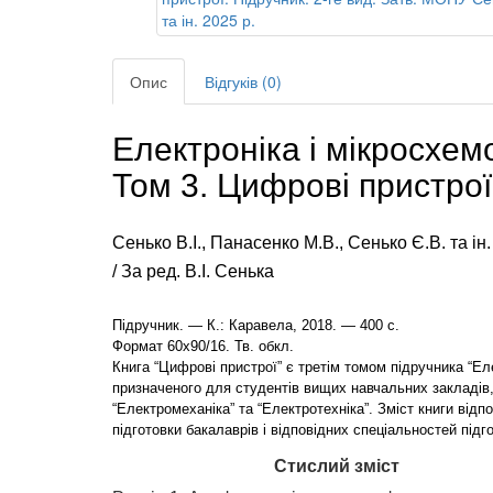
Опис
Відгуків (0)
Електроніка і мікросхемот
Том 3. Цифрові пристрої
Сенько В.І., Панасенко М.В., Сенько Є.В. та ін.
/ За ред. В.І. Сенька
Підручник. — К.: Каравела, 2018. — 400 с.
Формат 60х90/16. Тв. обкл.
Книга “Цифрові пристрої” є третім томом підручника “Еле
призначеного для студентів вищих навчальних закладів
“Електромеханіка” та “Електротехніка”. Зміст книги ві
підготовки бакалаврів і відповідних спеціальностей підго
Стислий зміст