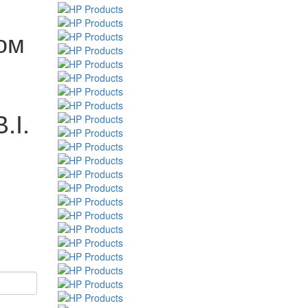
Том
.І.