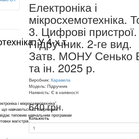
Електроніка і
мікросхемотехніка. 
3. Цифрові пристрої.
Підручник. 2-ге вид.
ехніка: У 4-х т.
Затв. МОНУ Сенько В
та ін. 2025 р.
Виробник:
Каравела
Модель: Підручник
Наявність: Є в наявності
640 грн.
ктроніка і мікросхемотехніка”,
, що навчаються за напрямами
дповідає типовим навчальним програмам
Кількість
товки магістрів.