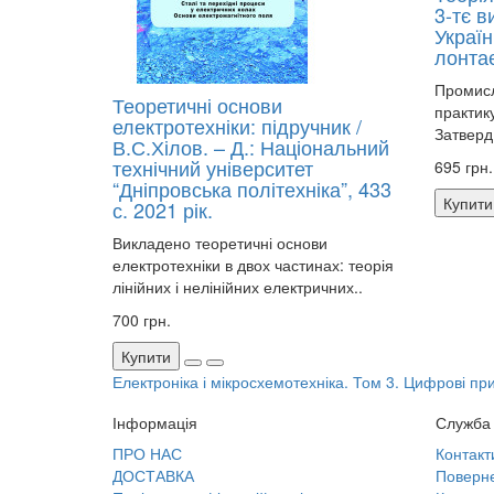
3-тє 
Україн
лонтає
Промисл
Теоретичні основи
практику
електротехніки: підручник /
Затверд.
В.С.Хілов. – Д.: Національний
технічний університет
695 грн.
“Дніпровська політехніка”, 433
Купити
с. 2021 рік.
Викладено теоретичні основи
електротехніки в двох частинах: теорія
лінійних і нелінійних електричних..
700 грн.
Купити
Електроніка і мікросхемотехніка. Том 3. Цифрові прис
Інформація
Служба 
ПРО НАС
Контакт
ДОСТАВКА
Поверне