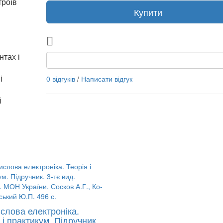
троїв
Купити
нтах і
0 відгуків
/
Написати відгук
і
і
слова електроніка.
 і практикум. Підручник.