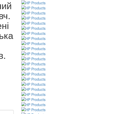
ний
вч.
ені
ька
в.