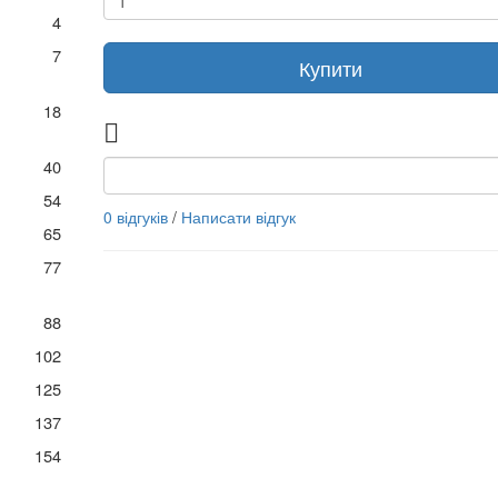
4
7
Купити
18
40
54
0 відгуків
/
Написати відгук
65
77
88
102
125
137
154