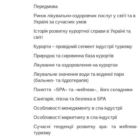
Передмова
Ринок лікувально-оздоровчих послуг у світі та в
Україні за сучасних умов
Історія розвитку курортної справи в Україні та
світі
Курорти – провідний сегмент індустрії туризму
Природна та сировинна база курортів
Лікування та оздоровлення на курортах
Лікувальне значення води та водяної пари
(бальнео- та гідротерапія)
Поняття «SPA» та «
w
ellness», його складники
Санітарія, гігієна та безпека в SPA
Особливості менеджменту в спа-індустрії
Особливості маркетингу в спа-індустрії
Сучасні тенденції розвитку spa- та wellness-
туризму