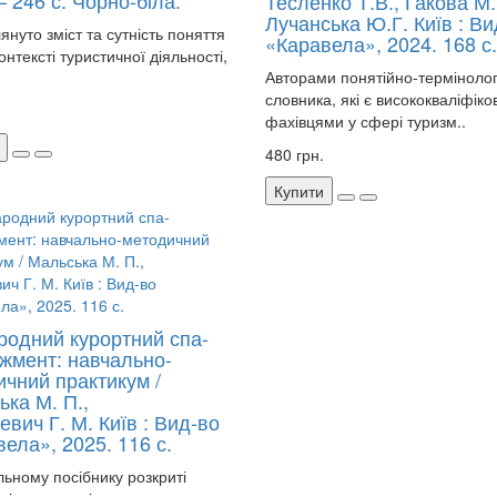
– 246 с. Чорно-біла.
Тесленко Т.В., Гакова М.
Лучанська Ю.Г. Київ : Ви
уто зміст та сутність поняття
«Каравела», 2024. 168 с.
онтексті туристичної діяльності,
Авторами понятійно-термінолог
словника, які є висококваліфік
фахівцями у сфері туризм..
480 грн.
Купити
родний курортний спа-
жмент: навчально-
ичний практикум /
ька М. П.,
евич Г. М. Київ : Вид-во
ела», 2025. 116 с.
льному посібнику розкриті