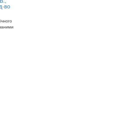
В.,
д-во
ічного
ованими