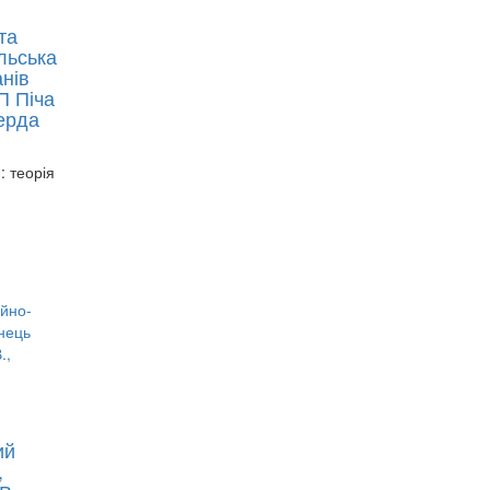
та
льська
анів
П Піча
верда
 теорія
ий
,