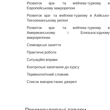
Розвиток spa- та wellness-туризму в
Європейському макрорегіоні
Розвиток spa- та wellness-туризму в Азійсько-
Тихоокеанському регіоні
Розвиток spa- та wellness-туризму в
Американському і Близькосхідному
макрорегіонах
Семінарськ
і
заняття
Практичні роботи
Ситуаційні вправи
Контрольні запитання до курсу
Термінологічний словник
Список використаних джерел
Рекомендовані товари