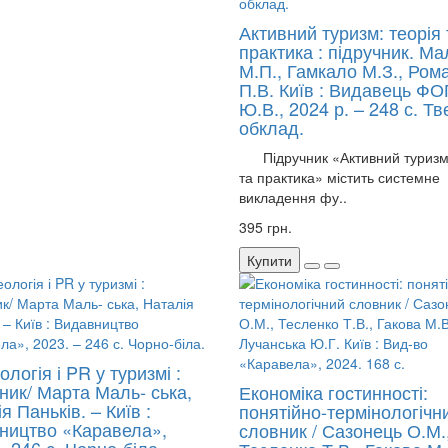
Активний туризм: теорія 
практика : підручник. Ма
М.П., Гамкало М.З., Ром
П.В. Київ : Видавець ФО
Ю.В., 2024 р. – 248 с. Т
обклад.
Підручник «Активний туризм:
та практика» містить системне
викладення фу..
395 грн.
Купити
ологія і PR у туризмі :
ник/ Марта Маль- ська,
Економіка гостинності:
я Паньків. – Київ :
понятійно-термінологічн
ництво «Каравела»,
словник / Сазонець О.М.