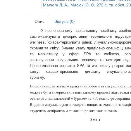
Опис
Відгуків (0)
У пропонованому навчальному посібнику зробле
систематизувати використання термінології індустр
wellness, охарактеризувати ринок лікувально-оздоров
України та світу. Значну увагу приділено специфіці м
та маркетингу у сфері SPA та wellness, особ
застовування лікувальних процедур та методик оздо
Проаналізовано розвиток SPA та wellness у розрізі мак
світу, охарактеризовано динаміку лікувально-оз
туризму.
Посібник містить також практичні роботи та ситуаційні впра
можуть бути використані в навчальному процесі підготовки 
освіти зі спеціальностей «Туризм» та «Готельно-ресторанна 
Видання актуальне для викладачів вищих навчальних закладі
студентів, аспірантів, а також широкого кола читачів.
Зміст