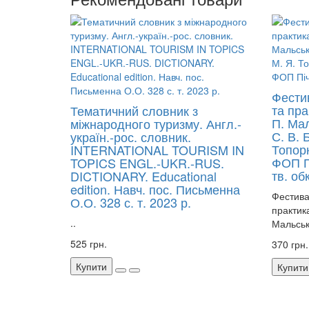
Фести
та пра
Тематичний словник з
П. Мал
міжнародного туризму. Англ.-
С. В. 
україн.-рос. словник.
Топорн
INTERNATIONAL TOURISM IN
ФОП Пі
TOPICS ENGL.-UKR.-RUS.
тв. об
DICTIONARY. Educational
edition. Навч. пос. Письменна
Фестива
О.О. 328 с. т. 2023 р.
практика
..
Мальська
525 грн.
370 грн.
Купити
Купити