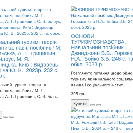
ОСНОВИ
ТУРИЗМОЗНАВСТВА.
вальний туризм: теорія
Навчальний посібник.
ктика: навч. посібник / М.
Джинджоян В.В., Горожа
ьська, А. Т. Грицишин,
Н.А., Бойко З.В. 246 с. тв
Білоус, М. Я.
обкл. 2023 р.
ицька. Київ : Видавець
ча Ю. В., 2023р. 232 с.
Розглянуто питання щодо різно
кл.
туризму як унікального соціаль
льний туризм: теорія та
явища і соціального інстит..
: навч. посібник / М. П.
395 грн.
, А. Т. Грицишин, С. В. Біло..
Купити