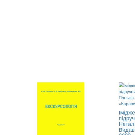
Імідже
підруч
Наталі
Видав