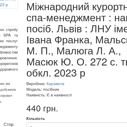
Міжнародний курорт
спа-менеджмент : на
посіб. Львів : ЛНУ ім
но спробу
Івана Франка, Мальс
ій SPA та
чих послуг
М. П., Малюга Л. А.,
енеджменту
ливостям
Масюк Ю. О. 272 с. т
ровлення.
рорегіонів
обкл. 2023 р
доровчого
Виробник:
Каравела
ви, які
Модель: посібник
здобувачів
Наявність: Є в наявності
справа».
в,
440 грн.
Кількість
Стор.