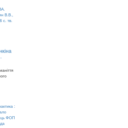
нкіна
.
маніття
ного