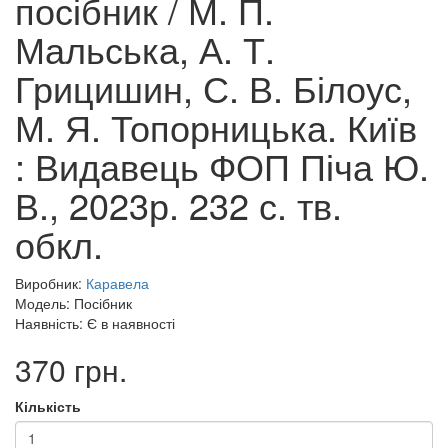
посібник / М. П.
Мальська, А. Т.
Грицишин, С. В. Білоус,
М. Я. Топорницька. Київ
: Видавець ФОП Піча Ю.
В., 2023р. 232 с. тв.
обкл.
Виробник:
Каравела
Модель: Посібник
Наявність: Є в наявності
370 грн.
Кількість