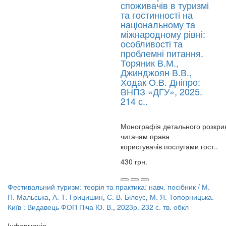
споживачів в туризмі
та гостинності на
національному та
міжнародному рівні:
особливості та
проблемні питання.
Торяник В.М.,
Джинджоян В.В.,
Ходак О.В. Дніпро:
ВНПЗ «ДГУ», 2025.
214 с..
Монографія детального розкри
читачам права
користувачів послугами гост..
430 грн.
Фестивальний туризм: теорія та практика: навч. посібник / М.
П. Мальська
,
А. Т. Грицишин
,
С. В. Білоус
,
М. Я. Топорницька.
Київ : Видавець ФОП Піча Ю. В.
,
2023р. 232 с. тв. обкл
Інформація