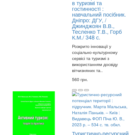
в туризмі та
гостинності :
навчальний посібник.
Дніпро: ДГУ, /
Джинджоян В.В.,
Тесленко Т.В., Горб
К.М./ 348 с.
Розкрито інновації у
соціально-культурному
сервісі та туризмі з
використанням досвіду
вітчизняних та..
560 грн.
Туристично-ресурсний