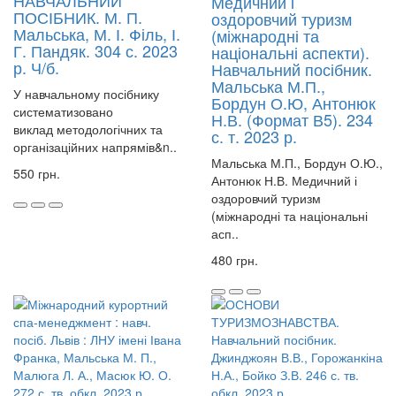
НАВЧАЛЬНИЙ
Медичний і
ПОСІБНИК. М. П.
оздоровчий туризм
Мальська, М. І. Філь, І.
(міжнародні та
Г. Пандяк. 304 с. 2023
національні аспекти).
р. Ч/б.
Навчальний посібник.
Мальська М.П.,
У навчальному посібнику
Бордун О.Ю, Антонюк
систематизовано
Н.В. (Формат В5). 234
виклад методологічних та
с. т. 2023 р.
організаційних напрямів&n..
Мальська М.П., Бордун О.Ю.,
550 грн.
Антонюк Н.В. Медичний і
оздоровчий туризм
(міжнародні та національні
асп..
480 грн.