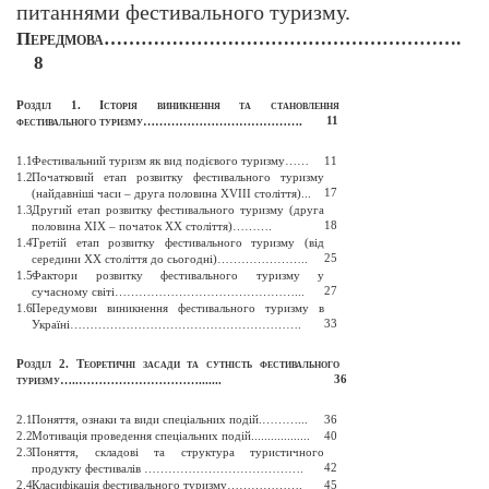
питаннями фестивального туризму.
Передмова
………………………………………………….
8
Розділ 1. Історія виникнення та становлення
11
фестивального туризму
………………………………….
1.1.
Фестивальний туризм як вид подієвого туризму
…
…
11
1.2.
Початковий етап розвитку фестивального туризму
17
(найдавніші часи – друга половина ХVIIІ століття)
...
1.3.
Другий етап розвитку фестивального туризму (друга
18
половина ХІХ – початок ХХ століття)
……
….
1.4.
Третій етап розвитку фестивального туризму (від
25
середини ХХ століття до сьогодні)
…………………
..
1.5.
Фактори розвитку фестивального туризму у
27
сучасному світі
………………………………………
...
1.6
Передумови виникнення фестивального туризму в
.
33
Україні
………………………………………………
….
Розділ 2. Теоретичні засади та сутність фестивального
36
туризму…..……………………
……......
.
2.1.
Поняття, ознаки та види спеціальних подій
.
……
…...
36
2.2.
Мотивація проведення спеціальних подій
...
..........
..
...
40
2.3.
Поняття, складові та структура туристичного
42
продукту фестивалів
………
………………………….
2.4.
Класифікація фестивального туризму
……………….
45