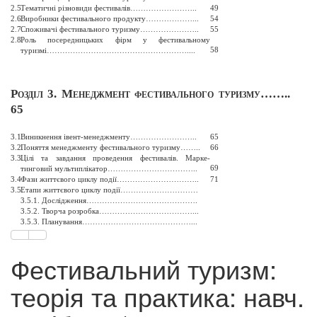
2.5.
Тематичні різновиди фестивалів
……………………..
49
2.6.
Виробники фестивального продукту
………………...
54
2.7.
Споживачі фестивального туризму
…………………..
55
2.8.
Роль посередницьких фірм у фестивальному
58
туризмі
………………………………………………....
Розділ 3. Менеджмент фестивального туризму
……..
65
3.1.
Виникнення івент-менеджменту
……
………………..
65
3.2.
Поняття менеджменту фестивального туризму
……..
66
3.3.
Цілі та завдання проведення фестивалів. Марке
-
69
тинговий мультиплікатор
……………………………..
3.4.
Фази життєвого циклу події
…………………………..
71
3.5.
Етапи життєвого циклу події
…………………………
3.5.1. Дослідження
…………………………………….
3.5.2. Творча розробка
………………………………...
3.5.3. Планування
……………………………………...
Фестивальний туризм:
теорія та практика: навч.