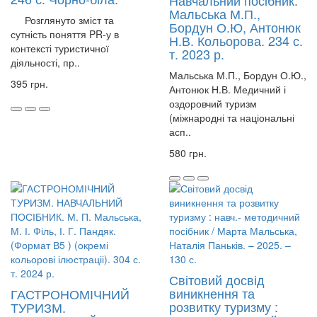
Навчальний посібник.
Мальська М.П.,
Розглянуто зміст та
Бордун О.Ю, Антонюк
сутність поняття PR-у в
Н.В. Кольорова. 234 с.
контексті туристичної
т. 2023 р.
діяльності, пр..
Мальська М.П., Бордун О.Ю.,
395 грн.
Антонюк Н.В. Медичний і
оздоровчий туризм
(міжнародні та національні
асп..
580 грн.
Світовий досвід
виникнення та
ГАСТРОНОМІЧНИЙ
розвитку туризму :
ТУРИЗМ.