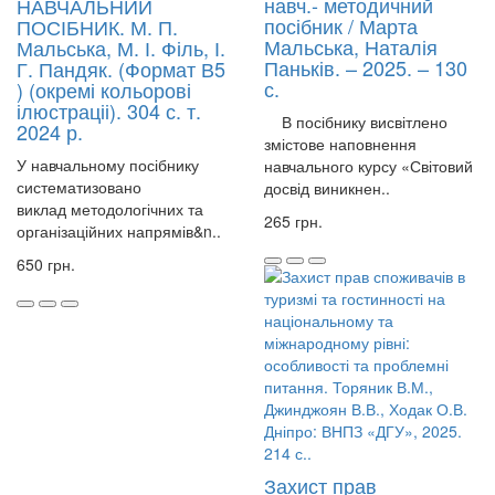
навч.- методичний
НАВЧАЛЬНИЙ
посібник / Марта
ПОСІБНИК. М. П.
Мальська, Наталія
Мальська, М. І. Філь, І.
Паньків. – 2025. – 130
Г. Пандяк. (Формат В5
с.
) (окремі кольорові
ілюстраціі). 304 с. т.
В посібнику висвітлено
2024 р.
змістове наповнення
У навчальному посібнику
навчального курсу «Світовий
систематизовано
досвід виникнен..
виклад методологічних та
265 грн.
організаційних напрямів&n..
650 грн.
Захист прав