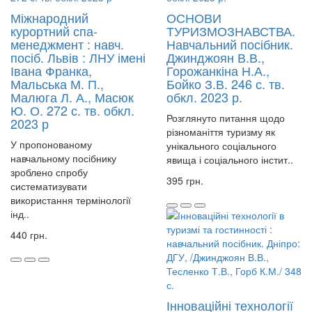
Міжнародний
ОСНОВИ
курортний спа-
ТУРИЗМОЗНАВСТВА.
менеджмент : навч.
Навчальний посібник.
посіб. Львів : ЛНУ імені
Джинджоян В.В.,
Івана Франка,
Горожанкіна Н.А.,
Мальська М. П.,
Бойко З.В. 246 с. тв.
Малюга Л. А., Масюк
обкл. 2023 р.
Ю. О. 272 с. тв. обкл.
Розглянуто питання щодо
2023 р
різноманіття туризму як
У пропонованому
унікального соціального
навчальному посібнику
явища і соціального інстит..
зроблено спробу
395 грн.
систематизувати
використання термінології
інд..
440 грн.
Інноваційні технології