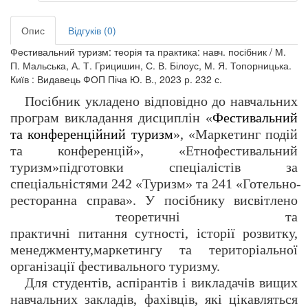
Опис
Відгуків (0)
Фестивальний туризм: теорія та практика: навч. посібник / М.
П. Мальська, А. Т. Грицишин, С. В. Білоус, М. Я. Топорницька.
Київ : Видавець ФОП Піча Ю. В., 2023 р. 232 с.
Посібник укладено
відповідно до навчальних
програм викладання дисциплін
«
Фестивальний
та конференційний туризм
»
,
«
Маркетинг подій
та конференцій
»
,
«
Етнофестивальний
туризм»
підготов
ки спеціалістів за
спеціальністями
24
2
«
Туризм
»
та
24
1
«
Готельно
-
ресторанна справа
»
.
У п
осібн
ику висвітлено
теоретичні та
практичні
питання
сутності,
історії розвитку,
менеджменту
,
маркетингу
та територіальної
організації
фестивального туризму.
Для студентів, аспірантів і викладачів вищих
навчальних закладів, фахівців, які цікавляться