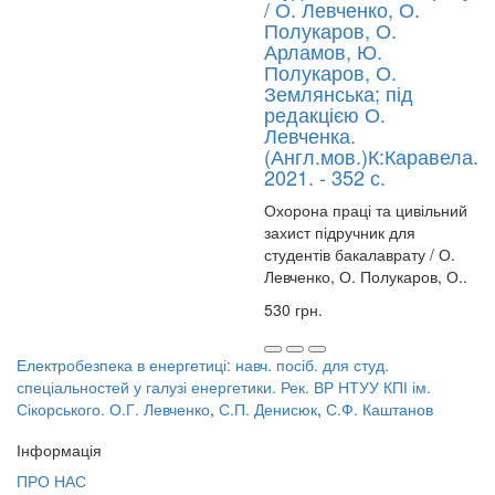
/ О. Левченко, О.
Полукаров, О.
Арламов, Ю.
Полукаров, О.
Землянська; під
редакцією О.
Левченка.
(Англ.мов.)К:Каравела.
2021. - 352 с.
Охорона праці та цивільний
захист підручник для
студентів бакалаврату / О.
Левченко, О. Полукаров, О..
530 грн.
Електробезпека в енергетиці: навч. посіб. для студ.
спеціальностей у галузі енергетики. Рек. ВР НТУУ КПІ ім.
Сікорського. О.Г. Левченко
,
С.П. Денисюк
,
С.Ф. Каштанов
Інформація
ПРО НАС