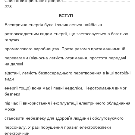
Список використаних джерел........................................................
273
ВСТУП
Електрична енергія була і залишається найбільш
розповсюдженим видом енергії, що застосовується в багатьох
галузях
промислового виробництва. Проте разом з притаманними їй
перевагами (відносна легкість отримання, простота передачі
на далекі
відстані, легкість безпосереднього перетворення в інші потрібні
види
енергії тощо) вона має і певні недоліки. Недотримання вимог
безпеки
під час її використання і експлуатації електричного обладнання
може
становити небезпеку для здоров’я людини і обслуговуючого
персоналу. У разі порушення правил електробезпеки
електричний