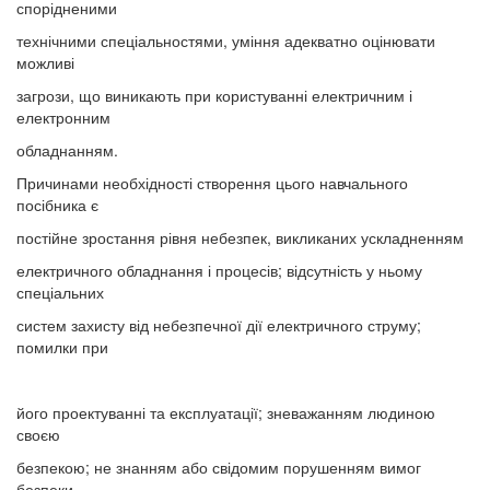
спорідненими
технічними спеціальностями, уміння адекватно оцінювати
можливі
загрози, що виникають при користуванні електричним і
електронним
обладнанням.
Причинами необхідності створення цього навчального
посібника є
постійне зростання рівня небезпек, викликаних ускладненням
електричного обладнання і процесів; відсутність у ньому
спеціальних
систем захисту від небезпечної дії електричного струму;
помилки при
його проектуванні та експлуатації; зневажанням людиною
своєю
безпекою; не знанням або свідомим порушенням вимог
безпеки