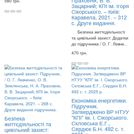
Праховнік, В. В.
580 грн.
Зацарний; КПІ ім. Ігоря
Сікорського. – Київ:
Каравела, 2021. – 312
с. Друге видання.
Безпека життєдіяльності
та цивільний захист: Додатки
до підручника / О. Г. Левче..
470 грн.
Економіка енергетики.
Підручник.
Затверджено ВР НТУУ
"КПІ" ім. І. Сікорського.
Безпека
Скловська Е.Г.,
життєдіяльності та
Сердюк Б.Н. 492 с. т.
цивільний захист: