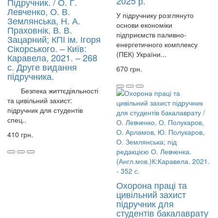
2025 р.
Підручник. / О. Г.
Левченко, О. В.
У підручнику розглянуто
Землянська, Н. А.
основи економіки
Праховнік, В. В.
підприємств паливно-
Зацарний; КПІ ім. Ігоря
енергетичного комплексу
Сікорського. – Київ:
(ПЕК) України...
Каравела, 2021. – 268
с. Друге видання
670 грн.
підручника.
Безпека життєдіяльності
та цивільний захист:
підручник для студентів
спец..
410 грн.
Охорона праці та
цивільний захист
підручник для
студентів бакалаврату