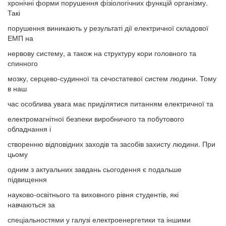
хронічні форми порушення фізіологічних функцій організму.
Такі
порушення виникають у результаті дії електричної складової
ЕМП на
нервову систему, а також на структуру кори головного та
спинного
мозку, серцево-судинної та сечостатевої систем людини. Тому
в наш
час особлива увага має приділятися питанням електричної та
електромагнітної безпеки виробничого та побутового
обладнання і
створенню відповідних заходів та засобів захисту людини. При
цьому
одним з актуальних завдань сьогодення є подальше
підвищення
науково-освітнього та виховного рівня студентів, які
навчаються за
спеціальностями у галузі електроенергетики та іншими