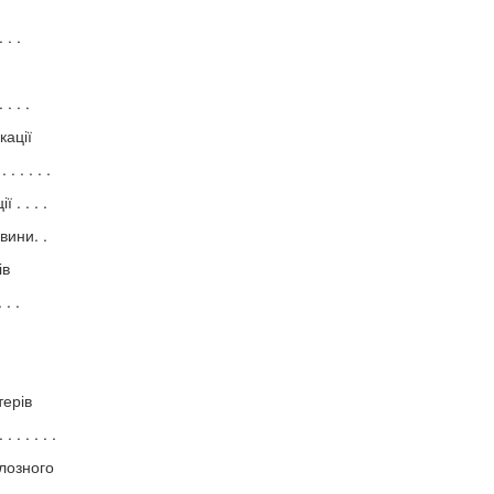
. .
. . . .
кації
. . . . .
. . . .
вини. .
ів
 . .
терів
 . . . . . .
юлозного