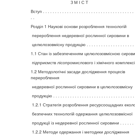
З М І С Т
Вступ . . . . . . . . . . . . . . . . . . . . . . . . . . . . . . . . . . . . . . 
. .
Розділ 1 Наукові основи розроблення технологій
перероблення недеревної рослинної сировини в
целюлозовмісну продукцію . . . . . . . . . . . . . . . . . . . . 
1.1 Стан із забезпеченням целюлозовмісною сиров
підприємств лісопромислового і хімічного комплексів 
1.2 Методологічні засади дослідження процесів
перероблення
недеревної рослинної сировини в целюлозовмісну
продукцію . . . . . . . . . . . . . . . . . . . . . . . . . . . . . . . . . . 
1.2.1 Стратегія розроблення ресурсоощадних еколо
безпечних технологій одержання целюлозовмісної
продукції із недеревної рослинної сировини . . . . . . . 
1.2.2 Методи одержання і методики дослідження