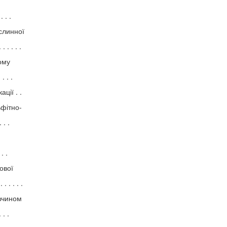
. . .
слинної
 . . . .
ому
 . . .
ції . .
ьфітно-
 . .
. .
ової
. . . . . .
озчином
 . .