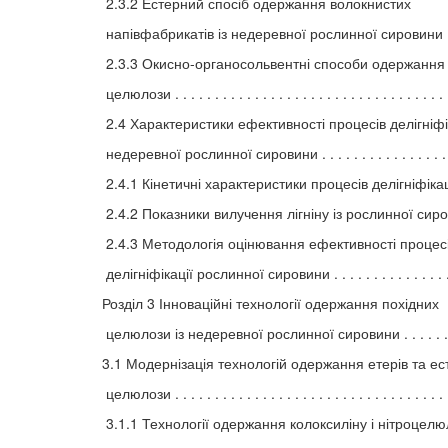
2.3.2 Естерний спосіб одержання волокнистих
напівфабрикатів із недеревної рослинної сировини . 
2.3.3 Окисно-органосольвентні способи одержання
целюлози . . . . . . . . . . . . . . . . . . . . . . . . . . . . . . . . . . 
2.4 Характеристики ефективності процесів делігніфі
недеревної рослинної сировини . . . . . . . . . . . . . . . . . 
2.4.1 Кінетичні характеристики процесів делігніфікації 
2.4.2 Показники вилучення лігніну із рослинної сиро
2.4.3 Методологія оцінювання ефективності процес
делігніфікації рослинної сировини . . . . . . . . . . . . . . .
Розділ 3 Інноваційні технології одержання похідних
целюлози із недеревної рослинної сировини . . . . . .
3.1 Модернізація технологій одержання етерів та ес
целюлози . . . . . . . . . . . . . . . . . . . . . . . . . . . . . . . . . . .
3.1.1 Технології одержання колоксиліну і нітроцел