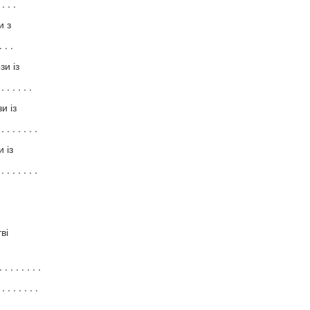
 . . .
и з
 . .
зи із
. . . . .
и із
. . . . . .
 із
. . . . . .
ві
. . . . . .
. . . . . .