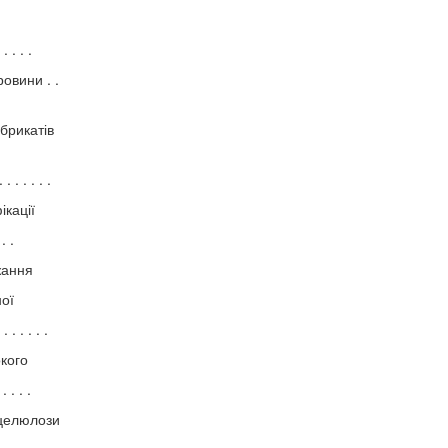
 . . . .
овини . .
брикатів
. . . . . .
ікації
. .
жання
ої
. . . . . .
кого
 . . . .
 целюлози