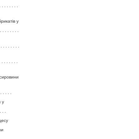
 . . . . . .
рикатів у
. . . . . . .
 . . . . . . .
 . . . . . .
 сировини
. . . .
 у
 . .
цесу
ки
 . . . .