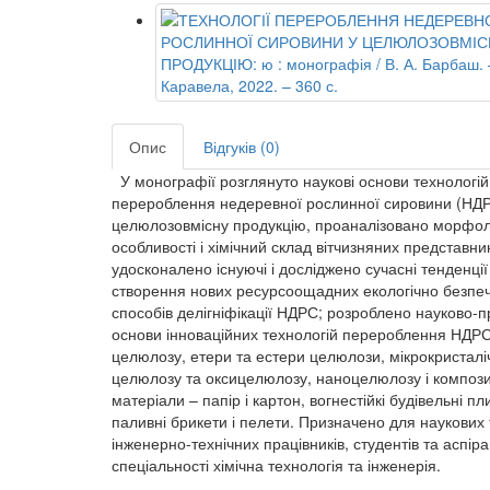
Опис
Відгуків (0)
У монографії розглянуто наукові основи технологій
перероблення недеревної рослинної сировини (НДР
целюлозовмісну продукцію, проаналізовано морфоло
особливості і хімічний склад вітчизняних представни
удосконалено існуючі і досліджено сучасні тенденції
створення нових ресурсоощадних екологічно безпе
способів делігніфікації НДРС; розроблено науково-п
основи інноваційних технологій перероблення НДРС
целюлозу, етери та естери целюлози, мікрокристалі
целюлозу та оксицелюлозу, наноцелюлозу і компози
матеріали – папір і картон, вогнестійкі будівельні пл
паливні брикети і пелети. Призначено для наукових 
інженерно-технічних працівників, студентів та аспіра
спеціальності хімічна технологія та інженерія.