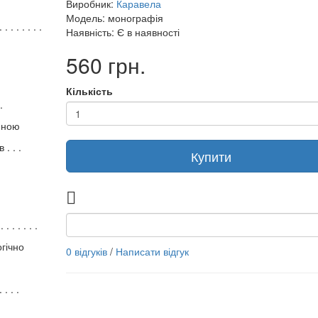
Виробник:
Каравела
Модель: монографія
. . . . . . . .
Наявність: Є в наявності
560 грн.
Кількість
.
иною
. . .
Купити
. . . . . . .
гічно
0 відгуків
/
Написати відгук
. . .