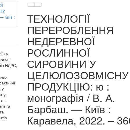
ТЕХНОЛОГІЇ
ПЕРЕРОБЛЕННЯ
НЕДЕРЕВНОЇ
РОСЛИННОЇ
С) у
СИРОВИНИ У
гічні
ків НДРС,
ЦЕЛЮЛОЗОВМІСНУ
чних
ПРОДУКЦІЮ: ю :
рактичні
 у
монографія / В. А.
чну
тні
Барбаш. — Київ :
ити та
та
Каравела, 2022. – 36
нтів