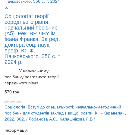
Соціологія: теорії
середнього рівня:
навчальний посібник
(А5). Рек. ВР ЛНУ ім.
Івана Франка. За ред.
доктора соц. наук,
проф. Ю. Ф.
Пачковського. 356 с. т.
2024 р.
У навчальному
посібнику розглянуто теорії
середнього рівня..
570 грн.
Соціологія. Вступ до спеціальності: навчально-методичний
посібник для студентів закладів вищої освіти. К.: «Каравела»
,
2022. 302. / Лобанова А.С.
,
Калашнікова Л.В./
Інформація