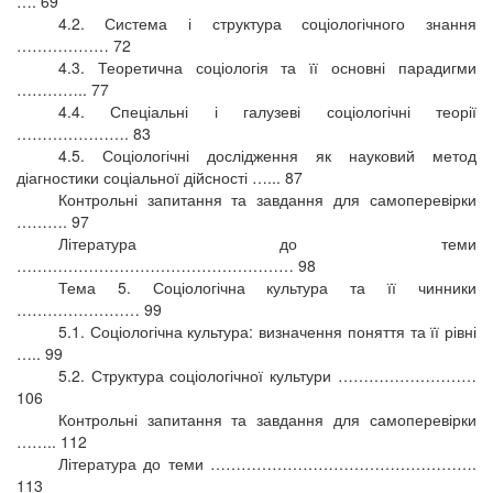
…. 69
4.2. Система і структура соціологічного знання
……………… 72
4.3. Теоретична соціологія та її основні парадигми
………….. 77
4.4. Спеціальні і галузеві соціологічні теорії
…………………. 83
4.5. Соціологічні дослідження як науковий метод
діагностики соціальної дійсності …... 87
Контрольні запитання та завдання для самоперевірки
………. 97
Література до теми
……………………………………………… 98
Тема 5. Соціологічна культура та її чинники
…………………… 99
5.1. Соціологічна культура: визначення поняття та її рівні
….. 99
5.2. Структура соціологічної культури ………………………
106
Контрольні запитання та завдання для самоперевірки
…….. 112
Література до теми …………………………………………….
113