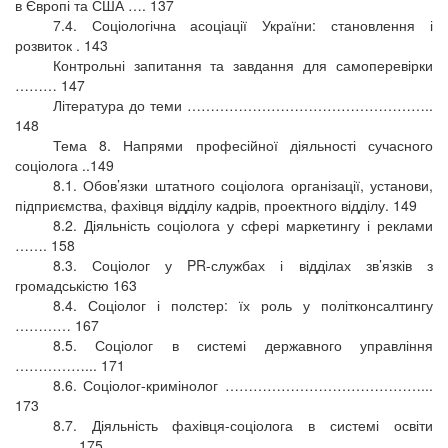
в Європі та США …. 137
7.4. Соціологічна асоціації України: становлення і
розвиток . 143
Контрольні запитання та завдання для самоперевірки
……… 147
Література до теми ……………………………………………..
148
Тема 8. Напрями професійної діяльності сучасного
соціолога ..149
8.1. Обов’язки штатного соціолога організації, установи,
підприємства, фахівця відділу кадрів, проектного відділу. 149
8.2. Діяльність соціолога у сфері маркетингу і реклами
……. 158
8.3. Соціолог у PR-службах і відділах зв’язків з
громадськістю 163
8.4. Соціолог і полстер: їх роль у політконсалтингу
………… 167
8.5. Соціолог в системі державного управління
……………... 171
8.6. Соціолог-кримінолог ……………………………………...
173
8.7. Діяльність фахівця-соціолога в системі освіти
…………. 175