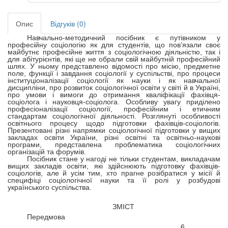
Опис
Відгуків (0)
Навчально-методичний посібник є путівником у
професійну соціологію як для студентів, що пов’язали своє
майбутнє професійне життя з соціологічною діяльністю, так і
для абітурієнтів, які ще не обрали свій майбутній професійний
шлях. У ньому представлено відомості про місію, предметне
поле, функції і завдання соціології у суспільстві, про процеси
інституціоналізації соціології як науки і як навчальної
дисципліни, про розвиток соціологічної освіти у світі й в Україні,
про умови і вимоги до отримання кваліфікації фахівця-
соціолога і науковця-соціолога. Особливу увагу приділено
професіоналізації соціології, професійним і етичним
стандартам соціологічної діяльності. Розглянуті особливості
освітнього процесу щодо підготовки фахівців-соціологів.
Презентовані різні напрямки соціологічної підготовки у вищих
закладах освіти України, різні освітні та освітньо-наукові
програми, представлена проблематика соціологічних
організацій та форумів.
Посібник стане у нагоді не тільки студентам, викладачам
вищих закладів освіти, які здійснюють підготовку фахівців-
соціологів, але й усім тим, хто прагне розібратися у місії й
специфіці соціологічної науки та її ролі у розбудові
українського суспільства.
ЗМІСТ
Передмова
……………………………………………………………… 6