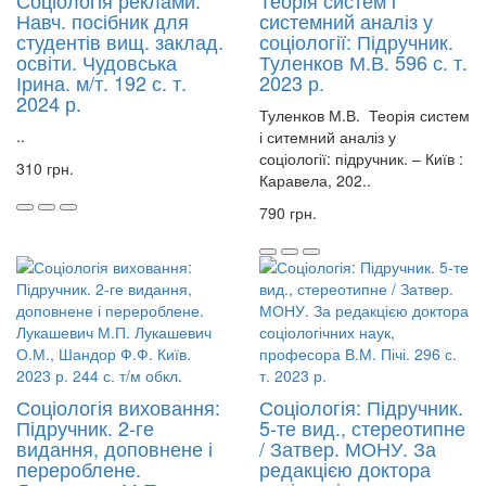
Соціологія реклами:
Теорія систем і
Навч. посібник для
системний аналіз у
студентів вищ. заклад.
соціології: Підручник.
освіти. Чудовська
Туленков М.В. 596 с. т.
Ірина. м/т. 192 с. т.
2023 р.
2024 р.
Туленков М.В. Теорія систем
..
і ситемний аналіз у
соціології: підручник. – Київ :
310 грн.
Каравела, 202..
790 грн.
Соціологія виховання:
Соціологія: Підручник.
Підручник. 2-ге
5-те вид., стереотипне
видання, доповнене і
/ Затвер. МОНУ. За
перероблене.
редакцією доктора