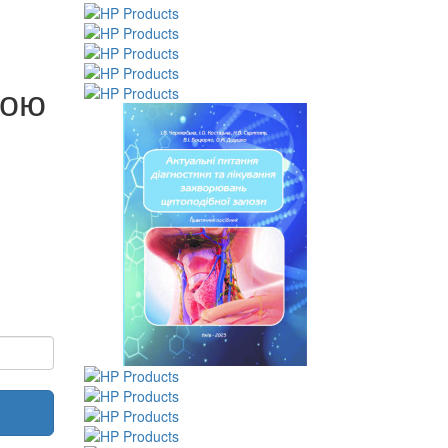
й
ною