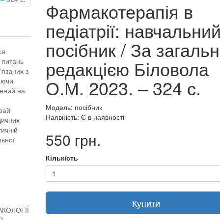
Фармакотерапія в
педіатрії: навчальни
посібник / За загаль
ся
редакцією Біловола
 питань
в’язаних з
О.М. 2023. – 324 с.
аючи
лений на
Модель: посібник
рай
Наявність: Є в наявності
дичних
тичній
550 грн.
льної
Кількість
Купити
АКОЛОГІЇ