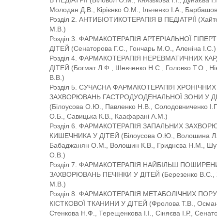
В ПЕДІАТРІЇ (Біловол О.М., Князькова І.І., Дунаєва І.
Молодан Д.В., Кірієнко О.М., Ільченко І.А., Барбашов
Розділ 2. АНТИБІОТИКОТЕРАПІЯ В ПЕДІАТРІЇ (Хайт
М.В.)
Розділ 3. ФАРМАКОТЕРАПІЯ АРТЕРІАЛЬНОЇ ГІПЕРТ
ДІТЕЙ (Сенаторова Г.С., Гончарь М.О., Аленіна І.С.)
Розділ 4. ФАРМАКОТЕРАПІЯ НЕРЕВМАТИЧНИХ КАР
ДІТЕЙ (Богмат Л.Ф., Шевченко Н.С., Головко Т.О., Н
В.В.)
Розділ 5. СУЧАСНА ФАРМАКОТЕРАПІЯ ХРОНІЧНИХ
ЗАХВОРЮВАНЬ ГАСТРОДУОДЕНАЛЬНОЇ ЗОНИ У Д
(Білоусова О.Ю., Павленко Н.В., Солодовниченко І.Г.
О.Б., Савицька К.В., Каафарані А.М.)
Розділ 6. ФАРМАКОТЕРАПІЯ ЗАПАЛЬНИХ ЗАХВОР
КИШЕЧНИКА У ДІТЕЙ (Білоусова О.Ю., Волошина Л.
Бабаджанян О.М., Волошин К.В., Гриднєва Н.М., Шу
О.В.)
Розділ 7. ФАРМАКОТЕРАПІЯ НАЙБІЛЬШ ПОШИРЕН
ЗАХВОРЮВАНЬ ПЕЧІНКИ У ДІТЕЙ (Березенко В.С., 
М.В.)
Розділ 8. ФАРМАКОТЕРАПІЯ МЕТАБОЛІЧНИХ ПОР
КІСТКОВОЇ ТКАНИНИ У ДІТЕЙ (Фролова Т.В., Осман
Стенкова Н.Ф., Терещенкова І.І., Сіняєва І.Р., Сенат