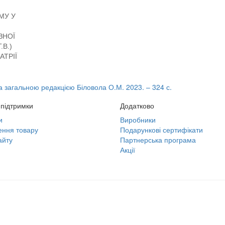
МУ У
ЗНОЇ
.В.)
АТРІЇ
За загальною редакцією Біловола О.М. 2023. – 324 с.
підтримки
Додатково
и
Виробники
ння товару
Подарункові сертифікати
айту
Партнерська програма
Акції