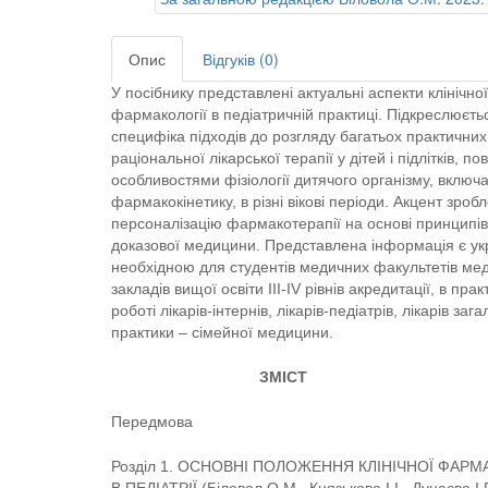
Опис
Відгуків (0)
У посібнику представлені актуальні аспекти клінічної
фармакології в педіатричній практиці. Підкреслюєть
специфіка підходів до розгляду багатьох практичних
раціональної лікарської терапії у дітей і підлітків, по
особливостями фізіології дитячого організму, включ
фармакокінетику, в різні вікові періоди. Акцент зроб
персоналізацію фармакотерапії на основі принципів
доказової медицини. Представлена інформація є ук
необхідною для студентів медичних факультетів ме
закладів вищої освіти ІІІ-ІV рівнів акредитації, в прак
роботі лікарів-інтернів, лікарів-педіатрів, лікарів зага
практики – сімейної медицини.
ЗМІСТ
Передмова
Розділ 1. ОСНОВНІ ПОЛОЖЕННЯ КЛІНІЧНОЇ ФАРМ