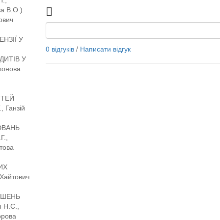
П.,
а В.О.)
ович
ЕНЗІЇ У
0 відгуків
/
Написати відгук
ДИТІВ У
іконова
ІТЕЙ
, Ганзій
ЮВАНЬ
Г.,
това
ИХ
Хайтович
УШЕНЬ
 Н.С.,
орова