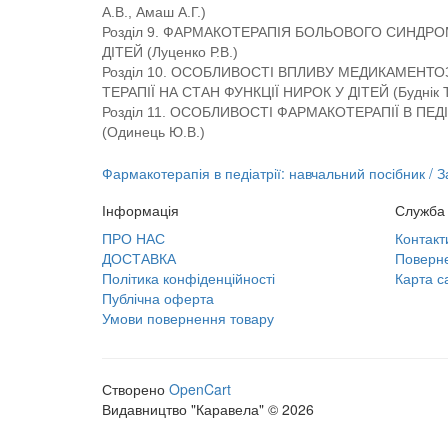
А.В., Амаш А.Г.)
Розділ 9. ФАРМАКОТЕРАПІЯ БОЛЬОВОГО СИНДРО
ДІТЕЙ (Луценко Р.В.)
Розділ 10. ОСОБЛИВОСТІ ВПЛИВУ МЕДИКАМЕНТО
ТЕРАПІЇ НА СТАН ФУНКЦІЇ НИРОК У ДІТЕЙ (Буднік Т
Розділ 11. ОСОБЛИВОСТІ ФАРМАКОТЕРАПІЇ В ПЕДІ
(Одинець Ю.В.)
Фармакотерапія в педіатрії: навчальний посібник / 
Інформація
Служба 
ПРО НАС
Контакт
ДОСТАВКА
Поверне
Політика конфіденційності
Карта с
Публічна оферта
Умови повернення товару
Створено
OpenCart
Видавництво "Каравела" © 2026