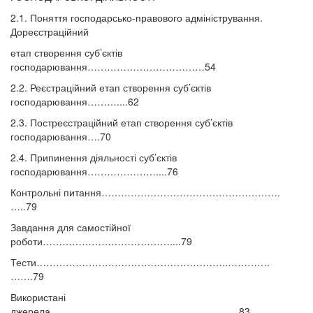
2.1. Поняття господарсько-правового адміністрування.
Дореєстраційний
етап створення суб’єктів
господарювання………………………………54
2.2. Реєстраційний етап створення суб’єктів
господарювання………....62
2.3. Постреєстраційний етап створення суб’єктів
господарювання….70
2.4. Припинення діяльності суб’єктів
господарювання…………………....76
Контрольні питання……………………………………………….
…..79
Завдання для самостійної
роботи…………………………………....79
Тести…………………………………………………..………….
…….79
Використані
джерела………………………………………………….83