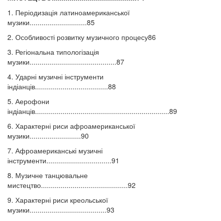
1. Періодизація латиноамериканської
музики.............................85
2. Особливості розвитку музичного процесу86
3. Регіональна типологізація
музики............................................87
4. Ударні музичні інструменти
індіанців.....................................88
5. Аерофони
індіанців....................................................................89
6. Характерні риси афроамериканської
музики..........................90
7. Афроамериканські музичні
інструменти.................................91
8. Музичне танцювальне
мистецтво............................................92
9. Характерні риси креольської
музики.......................................93