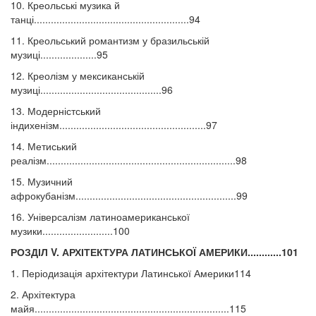
10. Креольські музика й
танці.......................................................94
11. Креольський романтизм у бразильській
музиці....................95
12. Креолізм у мексиканській
музиці...........................................96
13. Модерністський
індихенізм....................................................97
14. Метиський
реалізм...................................................................98
15. Музичний
афрокубанізм.........................................................99
16. Універсалізм латиноамериканської
музики.........................100
РОЗДІЛ V. АРХІТЕКТУРА ЛАТИНСЬКОЇ АМЕРИКИ............101
1. Періодизація архітектури Латинської Америки114
2. Архітектура
майя.....................................................................115