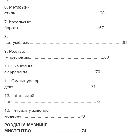
6. Метиський
стиль........................................................................66
7. Креольське
бароко.....................................................................67
8.
Костумбризм...............................................................................68
9. Реалізм.
Імпресіонізм................................................................69
10. Символізм і
сюрреалізм..........................................................70
11. Скульптура ар-
деко..................................................................71
12. Гаїтянський
наїв.......................................................................72
13. Негризм у живописі
модерну..................................................73
РОЗДІЛ IV. МУЗИЧНЕ
МИСТЕЦТВО...........................................74