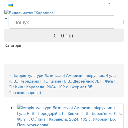
0 - 0 грн.
Категорії
Історія культури Латинської Америки : підручник. /Гула
Р. В., Передерій І. Г., Квіткін П. В., Дерев’янко Л. І., Філь Г.
О./ Київ : Каравела, 2024. 192 с. (Формат В5.
Повнокольорова)