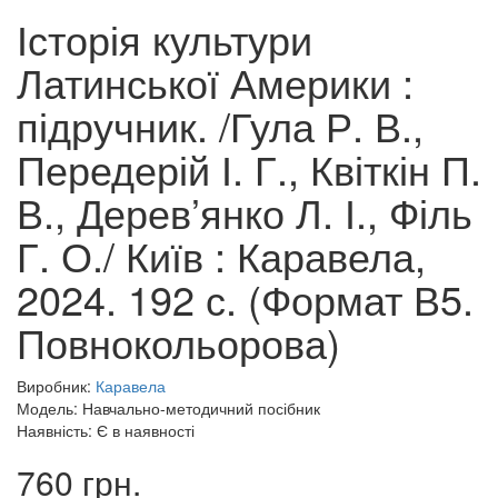
Історія культури
Латинської Америки :
підручник. /Гула Р. В.,
Передерій І. Г., Квіткін П.
В., Дерев’янко Л. І., Філь
Г. О./ Київ : Каравела,
2024. 192 с. (Формат В5.
Повнокольорова)
Виробник:
Каравела
Модель: Навчально-методичний посібник
Наявність: Є в наявності
760 грн.