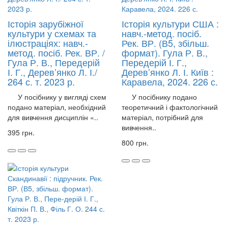
Історія зарубіжної
Історія культури США :
культури у схемах та
навч.-метод. посіб.
ілюстраціях: навч.-
Рек. ВР. (В5, збільш.
метод. посіб. Рек. ВР. /
формат). Гула Р. В.,
Гула Р. В., Передерій
Передерій І. Г.,
І. Г., Дерев’янко Л. І./
Дерев’янко Л. І. Київ :
264 с. т. 2023 р.
Каравела, 2024. 226 с.
У посібнику у вигляді схем
У посібнику подано
подано матеріал, необхідний
теоретичний і фактологічний
для вивчення дисциплін «..
матеріал, потрібний для
вивчення..
395 грн.
800 грн.