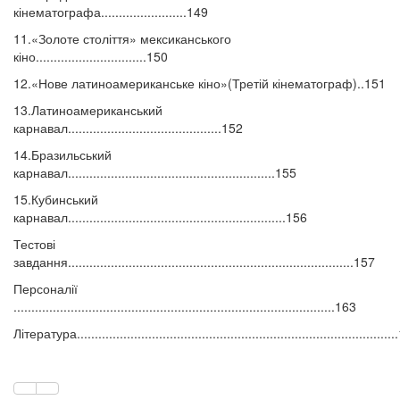
кінематографа........................149
11.«Золоте століття» мексиканського
кіно...............................150
12.«Нове латиноамериканське кіно»(Третій кінематограф)..151
13.Латиноамериканський
карнавал...........................................152
14.Бразильський
карнавал..........................................................155
15.Кубинський
карнавал.............................................................156
Тестові
завдання................................................................................157
Персоналії
..........................................................................................163
Література........................................................................................