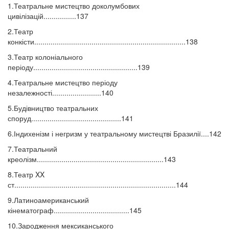
1.Театральне мистецтво доколумбових
цивілізацій................137
2.Театр
конкісти..........................................................................138
3.Театр колоніального
періоду...................................................139
4.Театральне мистецтво періоду
незалежності........................140
5.Будівництво театральних
споруд............................................141
6.Індихенізм і негризм у театральному мистецтві Бразилії....142
7.Театральний
креолізм..............................................................143
8.Театр XX
ст...............................................................................144
9.Латиноамериканський
кінематограф.....................................145
10.Зародження мексиканського