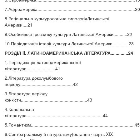
7.Афроамерика..............................................................................20
8.Регіональна культурологічна типологіяЛатинської
Америки....21
9.Особливості розвитку культури Латинської Америки...........22
10.Періодизація історії культури Латинської Америки.............23
РОЗДІЛ II. ЛАТИНОАМЕРИКАНСЬКА ЛІТЕРАТУРА..............24
1.Періодизація латиноамериканської
літератури.......................41
2.Література доколумбового
періоду..........................................42
3.Література періоду
конкісти.....................................................43
4.Колоніальна
література.............................................................44
5.Романтизм...................................................................................45
6.Синтез реалізму й натуралізму(остання чверть XIX