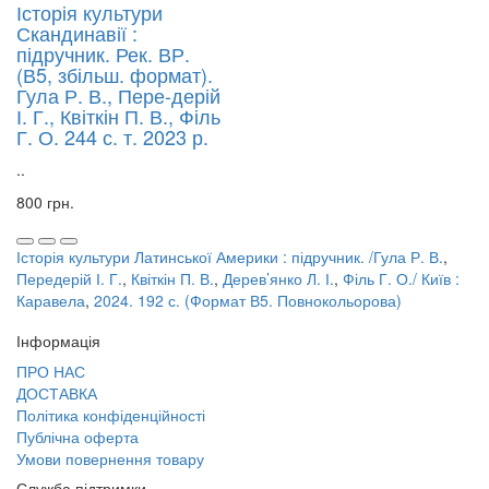
Історія культури
Скандинавії :
підручник. Рек. ВР.
(В5, збільш. формат).
Гула Р. В., Пере-дерій
І. Г., Квіткін П. В., Філь
Г. О. 244 с. т. 2023 р.
..
800 грн.
Історія культури Латинської Америки : підручник. /Гула Р. В.
,
Передерій І. Г.
,
Квіткін П. В.
,
Дерев’янко Л. І.
,
Філь Г. О./ Київ :
Каравела
,
2024. 192 с. (Формат В5. Повнокольорова)
Інформація
ПРО НАС
ДОСТАВКА
Політика конфіденційності
Публічна оферта
Умови повернення товару
Служба підтримки