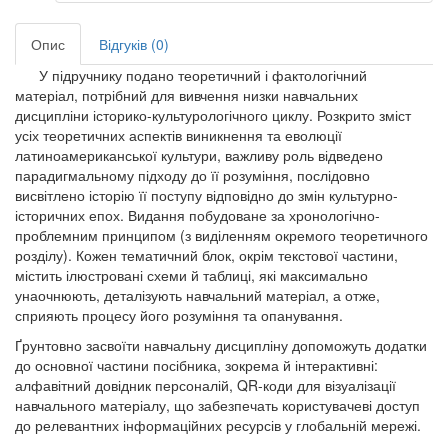
Опис
Відгуків (0)
У підручнику подано теоретичний і фактологічний
матеріал, потрібний для вивчення низки навчальних
дисципліни історико-культурологічного циклу. Розкрито зміст
усіх теоретичних аспектів виникнення та еволюції
латиноамериканської культури, важливу роль відведено
парадигмальному підходу до її розуміння, послідовно
висвітлено історію її поступу відповідно до змін культурно-
історичних епох. Видання побудоване за хронологічно-
проблемним принципом (з виділенням окремого теоретичного
розділу). Кожен тематичний блок, окрім текстової частини,
містить ілюстровані схеми й таблиці, які максимально
унаочнюють, деталізують навчальний матеріал, а отже,
сприяють процесу його розуміння та опанування.
Ґрунтовно засвоїти навчальну дисципліну допоможуть додатки
до основної частини посібника, зокрема й інтерактивні:
алфавітний довідник персоналій, QR-коди для візуалізації
навчального матеріалу, що забезпечать користувачеві доступ
до релевантних інформаційних ресурсів у глобальній мережі.