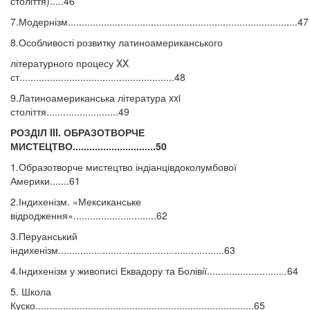
століття).....46
7.Модернізм...................................................................................47
8.Особливості розвитку латиноамериканського
літературного процесу XX
ст........................................................48
9.Латиноамериканська література xxi
століття..........................49
РОЗДІЛ III. ОБРАЗОТВОРЧЕ
МИСТЕЦТВО..............................50
1.Образотворче мистецтво індіанцівдоколумбової
Америки.......61
2.Індихенізм. «Мексиканське
відродження»..............................62
3.Перуанський
індихенізм............................................................63
4.Індихенізм у живописі Еквадору та Болівії.............................64
5. Школа
Куско...............................................................................65