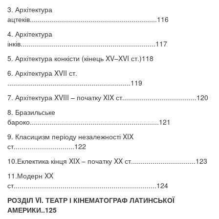
3. Архітектура
ацтеків.................................................................116
4. Архітектура
інків.....................................................................117
5. Архітектура конкісти (кінець XV–XVI ст.)118
6. Архітектура XVII ст.
...............................................................119
7. Архітектура XVIII – початку XIX ст......................................120
8. Бразильське
бароко..................................................................121
9. Класицизм періоду незалежності XIX
ст...............................122
10.Еклектика кінця XIX – початку XX ст.................................123
11.Модерн XX
ст.........................................................................124
РОЗДІЛ VI. ТЕАТР І КІНЕМАТОГРАФ ЛАТИНСЬКОЇ
АМЕРИКИ..125