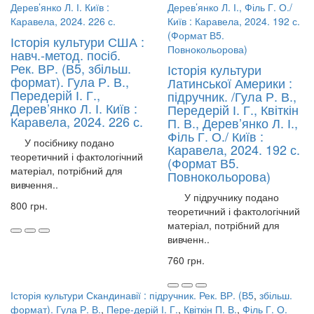
Історія культури США :
навч.-метод. посіб.
Рек. ВР. (В5, збільш.
Історія культури
формат). Гула Р. В.,
Латинської Америки :
Передерій І. Г.,
підручник. /Гула Р. В.,
Дерев’янко Л. І. Київ :
Передерій І. Г., Квіткін
Каравела, 2024. 226 с.
П. В., Дерев’янко Л. І.,
Філь Г. О./ Київ :
У посібнику подано
Каравела, 2024. 192 с.
теоретичний і фактологічний
(Формат В5.
матеріал, потрібний для
Повнокольорова)
вивчення..
У підручнику подано
800 грн.
теоретичний і фактологічний
матеріал, потрібний для
вивченн..
760 грн.
Історія культури Скандинавії : підручник. Рек. ВР. (В5
,
збільш.
формат). Гула Р. В.
,
Пере-дерій І. Г.
,
Квіткін П. В.
,
Філь Г. О.