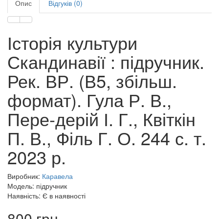
Опис
Відгуків (0)
Історія культури
Скандинавії : підручник.
Рек. ВР. (В5, збільш.
формат). Гула Р. В.,
Пере-дерій І. Г., Квіткін
П. В., Філь Г. О. 244 с. т.
2023 р.
Виробник:
Каравела
Модель: підручник
Наявність: Є в наявності
800 грн.