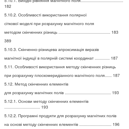
5.10.1. Вихідні рівняння магнітного поля.....................................
182
5.10.2. Особливості використання полярної
сіткової моделі при розрахунку магнітного поля
методом скінченних різниць ............................................. 183
389
5.10.3. Скінченно-різницева апроксимація виразів
магнітної індукції в полярній системі координат ............. 187
5.11. Особливості використання методу скінченних різниць
при розрахунку плоскомеридіанного магнітного поля...... 187
5.12. Метод скінченних елементів
для розрахунку магнітних полів ........................................ 193
5.12.1. Основи методу скінченних елементів
............................... 193
5.12.2. Програмні продукти для розрахунку магнітних полів
на основі методу скінченних елементів ............................ 196