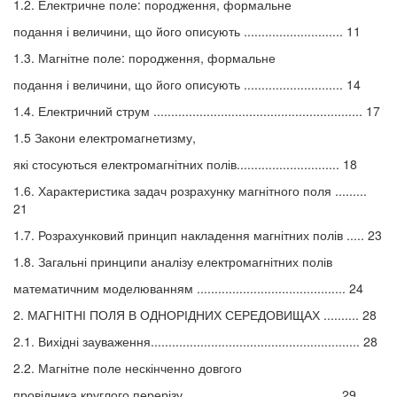
1.2. Електричне поле: породження, формальне
подання і величини, що його описують ............................ 11
1.3. Магнітне поле: породження, формальне
подання і величини, що його описують ............................ 14
1.4. Електричний струм ........................................................... 17
1.5 Закони електромагнетизму,
які стосуються електромагнітних полів............................. 18
1.6. Характеристика задач розрахунку магнітного поля .........
21
1.7. Розрахунковий принцип накладення магнітних полів ..... 23
1.8. Загальні принципи аналізу електромагнітних полів
математичним моделюванням .......................................... 24
2. МАГНІТНІ ПОЛЯ В ОДНОРІДНИХ СЕРЕДОВИЩАХ .......... 28
2.1. Вихідні зауваження........................................................... 28
2.2. Магнітне поле нескінченно довгого
провідника круглого перерізу ........................................... 29