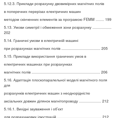
5.12.3. Приклади розрахунку двовимірних магнітних полів
в поперечних перерізах електричних машин
методом скінченних елементів за програмою FEMM ........ 199
5.13. Умови симетрії і обмеження зони розрахунку ..................
202
5.14. Граничні умови в електричній машині
при розрахунках магнітних полів ..................................... 205
5.15. Приклади використання граничних умов в
електричних машинах при розрахунках
магнітних полів ................................................................. 206
5.16. Адаптація плоскопаралельної моделі магнітного поля
для
розрахунків електричних машин з неоднорідністю
аксіальних довжин ділянок магнітопроводу ..................... 212
5.16.1. Вихідні зауваження і об’єкт
для розрахункових ілюстрацій .......................................... 212