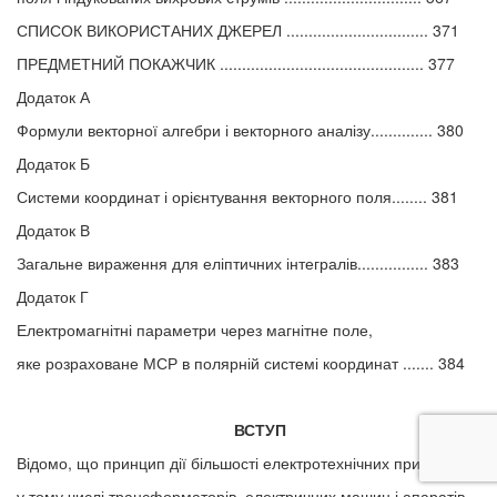
СПИСОК ВИКОРИСТАНИХ ДЖЕРЕЛ ................................ 371
ПРЕДМЕТНИЙ ПОКАЖЧИК .............................................. 377
Додаток А
Формули векторної алгебри і векторного аналізу.............. 380
Додаток Б
Системи координат і орієнтування векторного поля........ 381
Додаток В
Загальне вираження для еліптичних інтегралів................ 383
Додаток Г
Електромагнітні параметри через магнітне поле,
яке розраховане МСР в полярній системі координат ....... 384
ВСТУП
Відомо, що принцип дії більшості електротехнічних пристроїв,
у тому числі трансформаторів, електричних машин і апаратів,