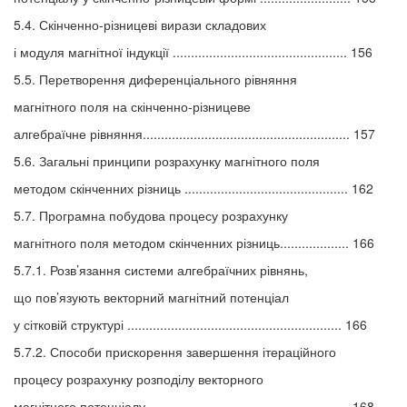
5.4. Скінченно-різницеві вирази складових
і модуля магнітної індукції ................................................ 156
5.5. Перетворення диференціального рівняння
магнітного поля на скінченно-різницеве
алгебраїчне рівняння......................................................... 157
5.6. Загальні принципи розрахунку магнітного поля
методом скінченних різниць ............................................. 162
5.7. Програмна побудова процесу розрахунку
магнітного поля методом скінченних різниць................... 166
5.7.1. Розв’язання системи алгебраїчних рівнянь,
що пов’язують векторний магнітний потенціал
у сітковій структурі ........................................................... 166
5.7.2. Способи прискорення завершення ітераційного
процесу розрахунку розподілу векторного
магнітного потенціалу ....................................................... 168