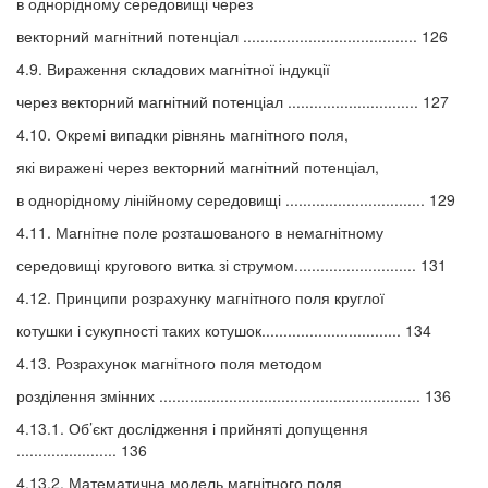
в однорідному середовищі через
векторний магнітний потенціал ........................................ 126
4.9. Вираження складових магнітної індукції
через векторний магнітний потенціал .............................. 127
4.10. Окремі випадки рівнянь магнітного поля,
які виражені через векторний магнітний потенціал,
в однорідному лінійному середовищі ................................ 129
4.11. Магнітне поле розташованого в немагнітному
середовищі кругового витка зі струмом............................ 131
4.12. Принципи розрахунку магнітного поля круглої
котушки і сукупності таких котушок................................ 134
4.13. Розрахунок магнітного поля методом
розділення змінних ............................................................ 136
4.13.1. Об’єкт дослідження і прийняті допущення
....................... 136
4.13.2. Математична модель магнітного поля