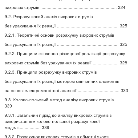
вихрових струмів .............................................................. 324
9.2. Розрахунковий аналіз вихрових струмів
без урахування їх реакції .................................................. 325
9.2.1. Теоретичні основи розрахунку вихрових струмів
без урахування їх реакції .................................................. 325
9.2.2. Принципи скінченно-різницевої реалізації розрахунку
вихрових струмів без урахування їх реакції ..................... 328
9.2.3. Принципи розрахунку вихрових струмів
без урахування їх реакції методом скінченних елементів
на основі електромагнітної аналогії .................................. 333
9.3. Колово-польовий метод аналізу вихрових струмів............
339
9.3.1. Загальний підхід до аналізу вихрових струмів з
використанням колово-польової розрахункової
моделі.................. 339
9.3.2. Розрахунок вихрових струмів в обмотці якоря