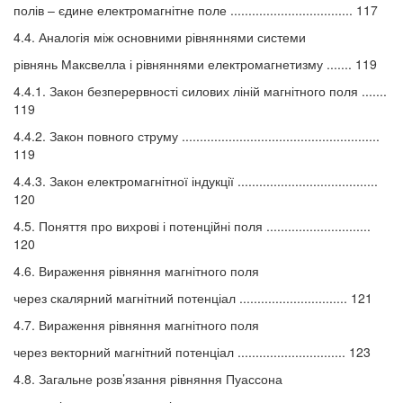
полів – єдине електромагнітне поле .................................. 117
4.4. Аналогія між основними рівняннями системи
рівнянь Максвелла і рівняннями електромагнетизму ....... 119
4.4.1. Закон безперервності силових ліній магнітного поля .......
119
4.4.2. Закон повного струму .......................................................
119
4.4.3. Закон електромагнітної індукції .......................................
120
4.5. Поняття про вихрові і потенційні поля .............................
120
4.6. Вираження рівняння магнітного поля
через скалярний магнітний потенціал .............................. 121
4.7. Вираження рівняння магнітного поля
через векторний магнітний потенціал .............................. 123
4.8. Загальне розв’язання рівняння Пуассона