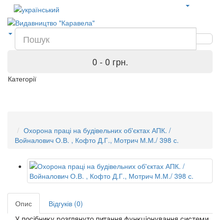
0 - 0 грн.
Категорії
Охорона праці на будівельних об'єктах АПК. /
Войналович О.В. , Кофто Д.Г., Мотрич М.М./ 398 с.
Опис
Відгуків (0)
У посібнику розглянуто питання функціонування системи