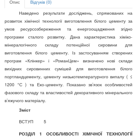
Опис
Відгуків (0)
Наведено результати досліджень, спрямованих на
розвиток хімічної технології виготовлення білого цементу за
умов ресурсозбереження та енергоощадження згідно
програми сталого розвитку. Дана характеристика хіміко-
мінералогічного складу потенційної сировини для
виготовлення білого цементу. Із застосуванням створених
програм «Клінкер» і «РоманЦем» визначено нові склади
вихідних сировинних сумішей для виготовлення білого
портландцементу, цементу низькотемпературного випалу ( ≤
1200 °С ) та Еко-
цементу. Показано зв’язок особливостей
фазового складу та властивостей декоративного мінерального
в’яжучого матеріалу.
Зміст
ВСТУП
5
РОЗДІЛ 1 ОСОБЛИВОСТІ ХІМІЧНОЇ ТЕХНОЛОГІЇ