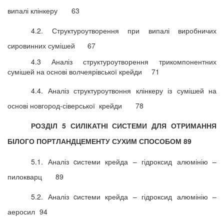
випалі клінкеру
63
4.2. Структуроутворення при випалі виробничих
сировинних сумішей
67
4.3 Аналіз структуроутворення трикомпонентних
сумішей на основі волчеярівської крейди
71
4.4. Аналіз структуроутвоння клінкеру із сумішей на
основі новгород-сіверської крейди
78
РОЗДІЛ 5 СИЛІКАТНІ СИСТЕМИ ДЛЯ ОТРИМАННЯ
БІЛОГО ПОРТЛАНДЦЕМЕНТУ СУХИМ СПОСОБОМ
89
5.1. Аналіз cистеми крейда – гідроксид алюмінію –
пилокварц
89
5.2. Аналіз cистеми крейда – гідроксид алюмінію –
аеросил
94