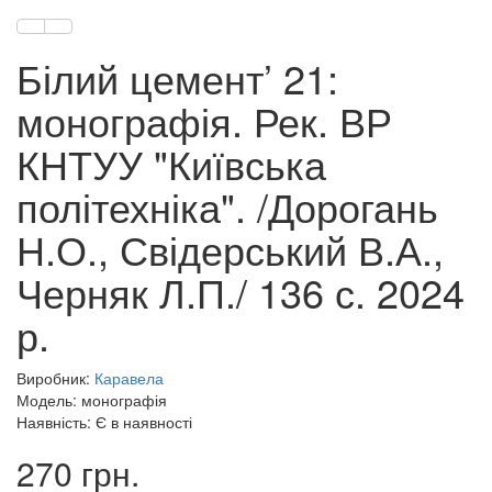
Білий цемент’ 21:
монографія. Рек. ВР
КНТУУ "Київська
політехніка". /Дорогань
Н.О., Свідерський В.А.,
Черняк Л.П./ 136 с. 2024
р.
Виробник:
Каравела
Модель: монографія
Наявність: Є в наявності
270 грн.