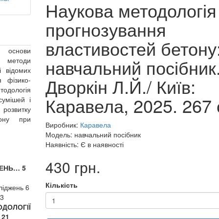
Наукова методологія
прогнозування
властивостей бетону
 основи
навчальний посібник.
і методи
і відомих
Дворкін Л.Й./ Київ:
я фізико-
тодологія
Каравела, 2025. 267 
сумішей і
 розвитку
тону при
Виробник:
Каравела
Модель: навчальний посібник
Наявність: Є в наявності
430 грн.
ЖЕНЬ… 5
Кількість
ліджень 6
3
ОЛОГІЇ
 21