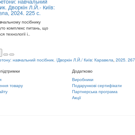
бетони: навчальний
ик. Дворкін Л.Й.- Київ:
ла, 2024. 225 с.
альному посібнику
уто комплекс питань, що
ся технології і..
ону: навчальний посібник. /Дворкін Л.Й./ Київ: Каравела
,
2025. 267
підтримки
Додатково
и
Виробники
ння товару
Подарункові сертифікати
айту
Партнерська програма
Акції