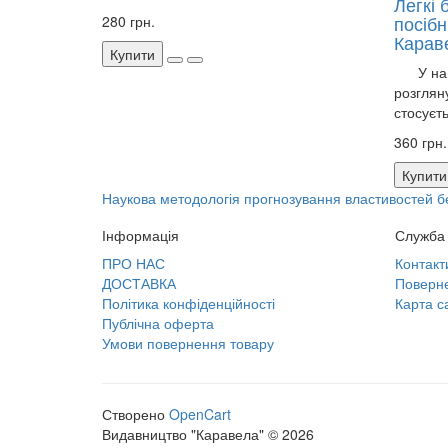
Легкі 
посібн
280 грн.
Караве
Купити
У навч
розглян
стосуєть
360 грн.
Купити
Наукова методологія прогнозування властивостей бет
Інформація
Служба 
ПРО НАС
Контакт
ДОСТАВКА
Поверне
Політика конфіденційності
Карта с
Публічна оферта
Умови повернення товару
Створено
OpenCart
Видавництво "Каравела" © 2026