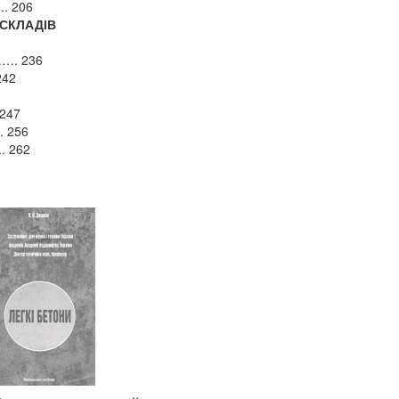
.. 206
КЛАДІВ
. 236
242
247
 256
262