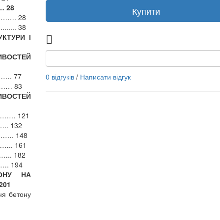
… 28
Купити
…………. 28
..... 38
УКТУРИ І
ИВОСТЕЙ
……. 77
0 відгуків
/
Написати відгук
……… 83
ВОСТЕЙ
………… 121
. 132
……. 148
…….. 161
….. 182
…. 194
ОНУ НА
201
ня бетону