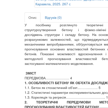
Опис
Відгуків (0)
У посібнику розглянуто теоретичні
структуроутворення бетону і фізико-хімічн
досліджень структури і складу бетону. На основ
розрахункових залежностей, що підтверджуютьс
механічними випробуваннями, обґрунтовується ме
прогнозування основних властивостей бетонних 
бетонів. Показані можливості вдосконалення і
методології прогнозування властивостей бе
застосуванні математичного моделювання.
ЗМІСТ
ПЕРЕДМОВА………………… 4
1. ОСОБЛИВОСТІ БЕТОНУ ЯК ОБ'ЄКТА ДОСЛІД
1.1. Бетон як стохастичний об'єкт...……...……. 5
1.2. Статистичні параметри експериментальних дос
1.3. Кореляція та регресія…………………………….. 1
2. ТЕОРЕТИЧНІ ПЕРЕДУМОВИ МЕТОД
ПРОГНОЗУВАННЯ ВЛАСТИВОСТЕЙ БЕТОНУ.........