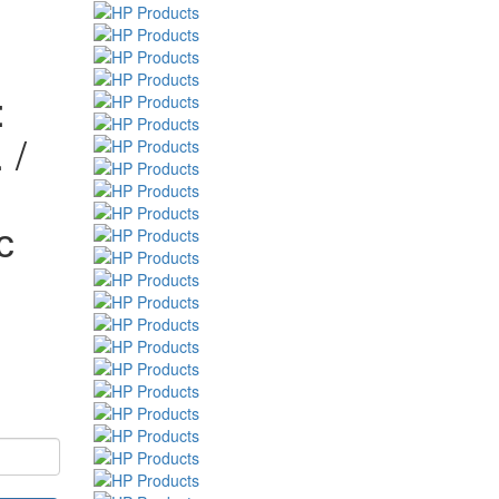
:
 /
с